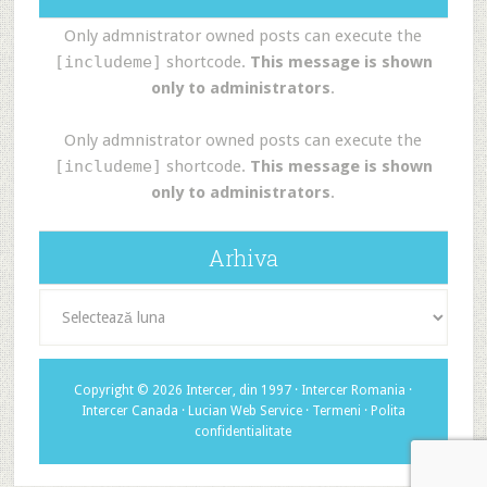
Only admnistrator owned posts can execute the
[includeme]
shortcode.
This message is shown
only to administrators
.
Only admnistrator owned posts can execute the
[includeme]
shortcode.
This message is shown
only to administrators
.
Arhiva
Arhiva
Copyright © 2026 Intercer, din 1997 ·
Intercer Romania
·
Intercer Canada
·
Lucian Web Service
·
Termeni
·
Polita
confidentialitate