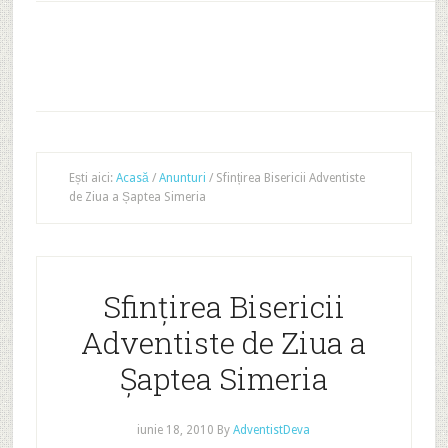
Ești aici:
Acasă
/
Anunturi
/
Sfințirea Bisericii Adventiste
de Ziua a Șaptea Simeria
Sfințirea Bisericii
Adventiste de Ziua a
Șaptea Simeria
iunie 18, 2010
By
AdventistDeva