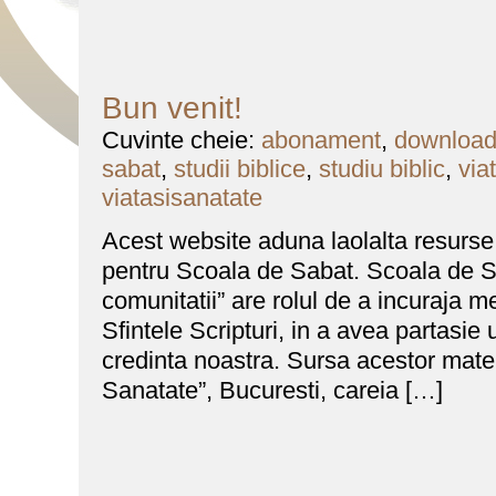
Bun venit!
Cuvinte cheie:
abonament
,
downloa
sabat
,
studii biblice
,
studiu biblic
,
via
viatasisanatate
Acest website aduna laolalta resurse
pentru Scoala de Sabat. Scoala de Sa
comunitatii” are rolul de a incuraja me
Sfintele Scripturi, in a avea partasie un
credinta noastra. Sursa acestor mater
Sanatate”, Bucuresti, careia […]