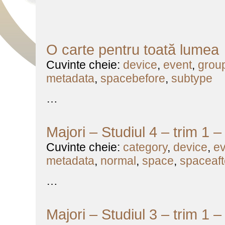
O carte pentru toată lumea
Cuvinte cheie:
device
,
event
,
grou
metadata
,
spacebefore
,
subtype
…
Majori – Studiul 4 – trim 1 
Cuvinte cheie:
category
,
device
,
ev
metadata
,
normal
,
space
,
spaceaft
…
Majori – Studiul 3 – trim 1 