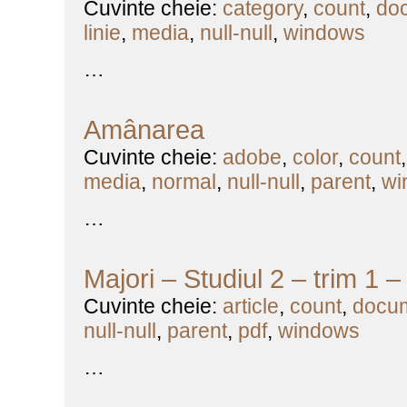
Cuvinte cheie:
category
,
count
,
do
linie
,
media
,
null-null
,
windows
…
Amânarea
Cuvinte cheie:
adobe
,
color
,
count
media
,
normal
,
null-null
,
parent
,
wi
…
Majori – Studiul 2 – trim 1 
Cuvinte cheie:
article
,
count
,
docu
null-null
,
parent
,
pdf
,
windows
…