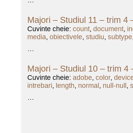
…
Majori – Studiul 11 – trim 4
Cuvinte cheie:
count
,
document
,
i
media
,
obiectivele
,
studiu
,
subtype
…
Majori – Studiul 10 – trim 4
Cuvinte cheie:
adobe
,
color
,
devic
intrebari
,
length
,
normal
,
null-null
,
…