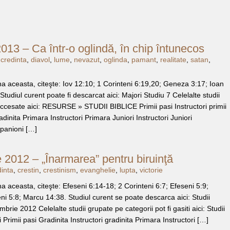
013 – Ca într-o oglindă, în chip întunecos
,
credinta
,
diavol
,
lume
,
nevazut
,
oglinda
,
pamant
,
realitate
,
satan
,
a aceasta, citeşte: Iov 12:10; 1 Corinteni 6:19,20; Geneza 3:17; Ioan
Studiul curent poate fi descarcat aici: Majori Studiu 7 Celelalte studii
 accesate aici: RESURSE » STUDII BIBLICE Primii pasi Instructori primii
adinita Primara Instructori Primara Juniori Instructori Juniori
panioni […]
 2012 – „Înarmarea” pentru biruinţă
inta
,
crestin
,
crestinism
,
evanghelie
,
lupta
,
victorie
a aceasta, citeşte: Efeseni 6:14-18; 2 Corinteni 6:7; Efeseni 5:9;
i 5:8; Marcu 14:38. Studiul curent se poate descarca aici: Studii
brie 2012 Celelalte studii grupate pe categorii pot fi gasiti aici: Studii
ri Primii pasi Gradinita Instructori gradinita Primara Instructori […]