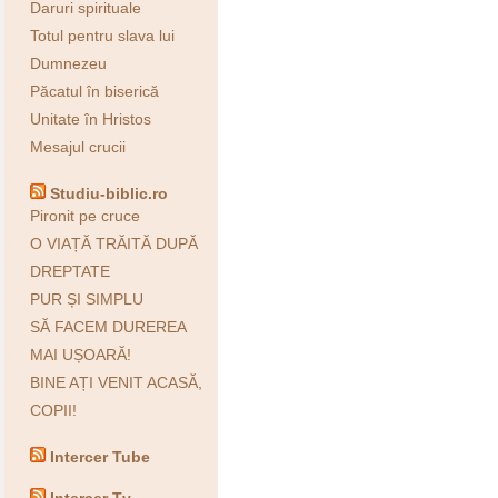
Daruri spirituale
Totul pentru slava lui
Dumnezeu
Păcatul în biserică
Unitate în Hristos
Mesajul crucii
Studiu-biblic.ro
Pironit pe cruce
O VIAȚĂ TRĂITĂ DUPĂ
DREPTATE
PUR ȘI SIMPLU
SĂ FACEM DUREREA
MAI UȘOARĂ!
BINE AȚI VENIT ACASĂ,
COPII!
Intercer Tube