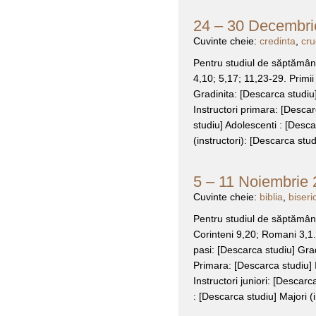
24 – 30 Decembrie
Cuvinte cheie:
credinta
,
cru
Pentru studiul de săptămâna
4,10; 5,17; 11,23-29. Primii
Gradinita: [Descarca studiu]
Instructori primara: [Descar
studiu] Adolescenti : [Desca
(instructori): [Descarca stud
5 – 11 Noiembrie 
Cuvinte cheie:
biblia
,
biseri
Pentru studiul de săptămâna
Corinteni 9,20; Romani 3,1.2
pasi: [Descarca studiu] Grad
Primara: [Descarca studiu] I
Instructori juniori: [Descarc
: [Descarca studiu] Majori (i