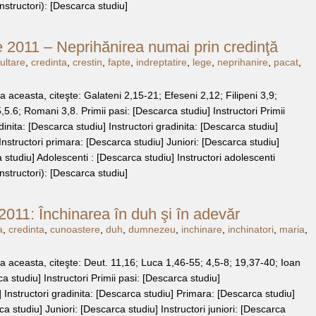
nstructori): [Descarca studiu]
 2011 – Neprihănirea numai prin credinţă
ultare
,
credinta
,
crestin
,
fapte
,
indreptatire
,
lege
,
neprihanire
,
pacat
,
aceasta, citeşte: Galateni 2,15-21; Efeseni 2,12; Filipeni 3,9;
6; Romani 3,8. Primii pasi: [Descarca studiu] Instructori Primii
inita: [Descarca studiu] Instructori gradinita: [Descarca studiu]
nstructori primara: [Descarca studiu] Juniori: [Descarca studiu]
a studiu] Adolescenti : [Descarca studiu] Instructori adolescenti
nstructori): [Descarca studiu]
2011: Închinarea în duh şi în adevăr
a
,
credinta
,
cunoastere
,
duh
,
dumnezeu
,
inchinare
,
inchinatori
,
maria
,
 aceasta, citeşte: Deut. 11,16; Luca 1,46-55; 4,5-8; 19,37-40; Ioan
a studiu] Instructori Primii pasi: [Descarca studiu]
 Instructori gradinita: [Descarca studiu] Primara: [Descarca studiu]
ca studiu] Juniori: [Descarca studiu] Instructori juniori: [Descarca