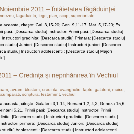
Noiembrie 2011 – Întâietatea făgăduinţei
mnezeu
,
fagaduinta
,
lege
,
plan
,
scop
,
superioritate
 aceasta, citeşte: Gal. 3,15-20; Gen. 9,11-17; Mat. 5,17-20; Ex.
i pasi: [Descarca studiu] Instructori Primii pasi: [Descarca studiu]
 Instructori gradinita: [Descarca studiu] Primara: [Descarca studiu]
ca studiu] Juniori: [Descarca studiu] Instructori juniori: [Descarca
rca studiu] Instructori adolescenti : [Descarca studiu] Majori
iu]
011 – Credinţa şi neprihănirea în Vechiul
raam
,
avram
,
blestem
,
credinta
,
evanghelie
,
fapte
,
galateni
,
moise
,
scumparati
,
scriptura
,
testament
,
vechiul
 aceasta, citeşte: Galateni 3,1-14; Romani 1,2; 4,3; Geneza 15,6;
rinteni 5,21. Primii pasi: [Descarca studiu] Instructori Primii
inita: [Descarca studiu] Instructori gradinita: [Descarca studiu]
nstructori primara: [Descarca studiu] Juniori: [Descarca studiu]
a studiu] Adolescenti : [Descarca studiu] Instructori adolescenti