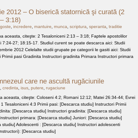
 2012 – O biserică statornică şi curată (2
– 3:18)
goste
,
incredere
,
mantuire
,
munca
,
scriptura
,
speranta
,
traditie
a aceasta, citeşte: 2 Tesaloniceni 2:13 – 3:18; Faptele apostolilor
 7:24-27; 18:15-17. Studiul curent se poate descarca aici: Studii
mbrie 2012 Celelalte studii grupate pe categorii le gasiti aici: Studii
ri Primii pasi Gradinita Instructori gradinita Primara Instructori primara
mnezeul care ne ascultă rugăciunile
,
credinta
,
isus
,
putere
,
rugaciune
 aceasta, citeşte: Coloseni 4:2; Romani 12:12; Matei 26:34-44; Evrei
 1 Tesaloniceni 4:3 Primii pasi: [Descarca studiu] Instructori Primii
inita: [Descarca studiu] Instructori gradinita: [Descarca studiu]
nstructori primara: [Descarca studiu] Juniori: [Descarca studiu]
a studiu] Adolescenti : [Descarca studiu] Instructori adolescenti
nstructori): [Descarca studiu]