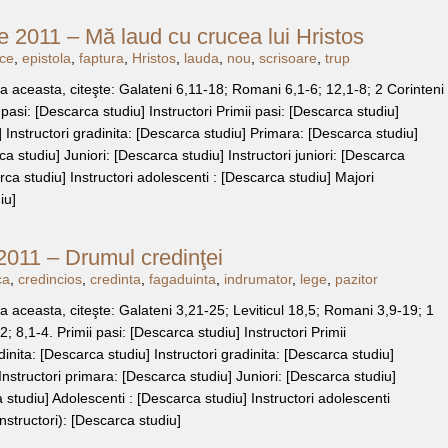
 2011 – Mă laud cu crucea lui Hristos
ce
,
epistola
,
faptura
,
Hristos
,
lauda
,
nou
,
scrisoare
,
trup
 aceasta, citeşte: Galateni 6,11-18; Romani 6,1-6; 12,1-8; 2 Corinteni
 pasi: [Descarca studiu] Instructori Primii pasi: [Descarca studiu]
 Instructori gradinita: [Descarca studiu] Primara: [Descarca studiu]
ca studiu] Juniori: [Descarca studiu] Instructori juniori: [Descarca
rca studiu] Instructori adolescenti : [Descarca studiu] Majori
iu]
2011 – Drumul credinţei
ca
,
credincios
,
credinta
,
fagaduinta
,
indrumator
,
lege
,
pazitor
 aceasta, citeşte: Galateni 3,21-25; Leviticul 18,5; Romani 3,9-19; 1
; 8,1-4. Primii pasi: [Descarca studiu] Instructori Primii
inita: [Descarca studiu] Instructori gradinita: [Descarca studiu]
nstructori primara: [Descarca studiu] Juniori: [Descarca studiu]
a studiu] Adolescenti : [Descarca studiu] Instructori adolescenti
nstructori): [Descarca studiu]