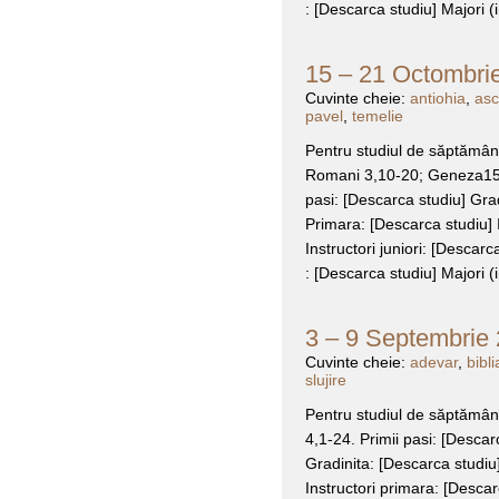
: [Descarca studiu] Majori (i
15 – 21 Octombrie
Cuvinte cheie:
antiohia
,
asc
pavel
,
temelie
Pentru studiul de săptămâna 
Romani 3,10-20; Geneza15,5.
pasi: [Descarca studiu] Grad
Primara: [Descarca studiu] I
Instructori juniori: [Descarc
: [Descarca studiu] Majori (i
3 – 9 Septembrie 
Cuvinte cheie:
adevar
,
bibli
slujire
Pentru studiul de săptămâna
4,1-24. Primii pasi: [Descarc
Gradinita: [Descarca studiu]
Instructori primara: [Descar