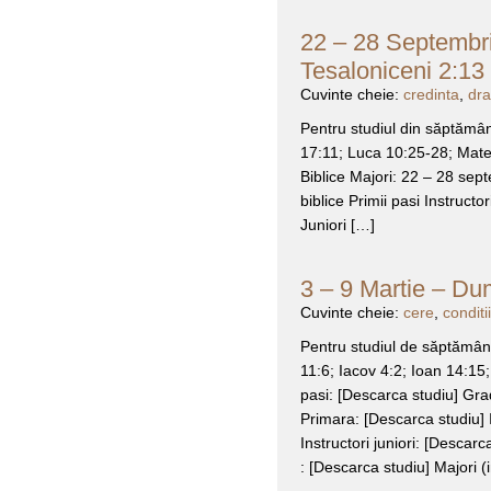
22 – 28 Septembrie
Tesaloniceni 2:13 
Cuvinte cheie:
credinta
,
dra
Pentru studiul din săptămân
17:11; Luca 10:25-28; Matei
Biblice Majori: 22 – 28 septe
biblice Primii pasi Instructo
Juniori […]
3 – 9 Martie – Du
Cuvinte cheie:
cere
,
conditii
Pentru studiul de săptămâna
11:6; Iacov 4:2; Ioan 14:15;
pasi: [Descarca studiu] Grad
Primara: [Descarca studiu] I
Instructori juniori: [Descarc
: [Descarca studiu] Majori (i