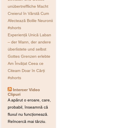
unübertreffliche Macht
Creierul în Vârstă Cum
Afectează Bolile Neuronii
#shorts
Experiență Unică Laban
– der Mann, der andere
überlistete und selbst
Gottes Grenzen erlebte
Am Învățat Ceea ce
Citeam Doar în Cărți
#shorts
Intercer Video
Clipuri
A apărut o eroare, care,
probabil, înseamnă că
fluxul nu funcționează.
Reîncercă mai târziu.