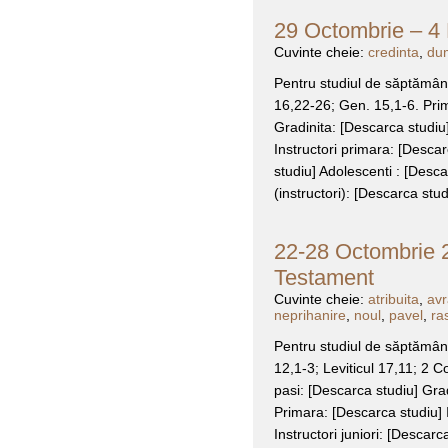
29 Octombrie – 4 
Cuvinte cheie:
credinta
,
du
Pentru studiul de săptămâna
16,22-26; Gen. 15,1-6. Primi
Gradinita: [Descarca studiu]
Instructori primara: [Descar
studiu] Adolescenti : [Desca
(instructori): [Descarca stud
22-28 Octombrie 2
Testament
Cuvinte cheie:
atribuita
,
av
neprihanire
,
noul
,
pavel
,
ra
Pentru studiul de săptămâna
12,1-3; Leviticul 17,11; 2 Co
pasi: [Descarca studiu] Grad
Primara: [Descarca studiu] I
Instructori juniori: [Descarc