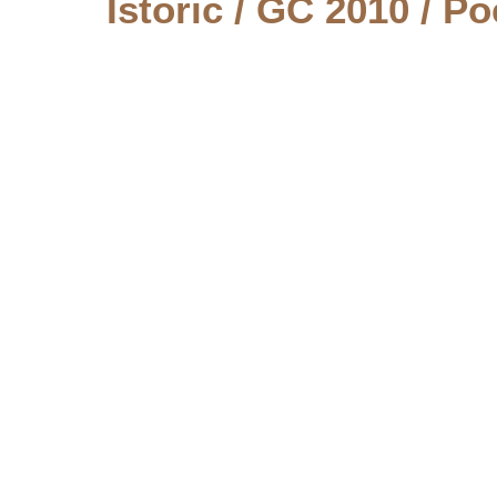
Istoric
/
GC 2010
/
Po