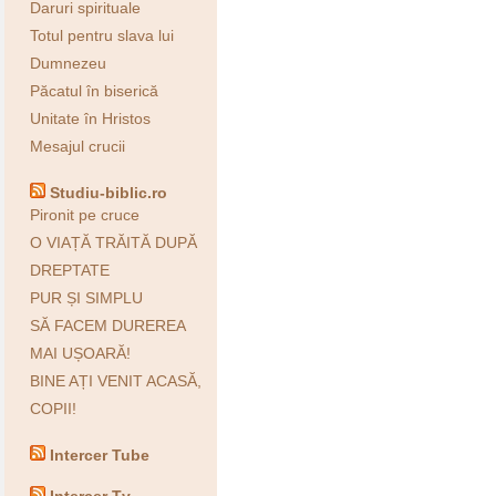
Daruri spirituale
Totul pentru slava lui
Dumnezeu
Păcatul în biserică
Unitate în Hristos
Mesajul crucii
Studiu-biblic.ro
Pironit pe cruce
O VIAȚĂ TRĂITĂ DUPĂ
DREPTATE
PUR ȘI SIMPLU
SĂ FACEM DUREREA
MAI UȘOARĂ!
BINE AȚI VENIT ACASĂ,
COPII!
Intercer Tube