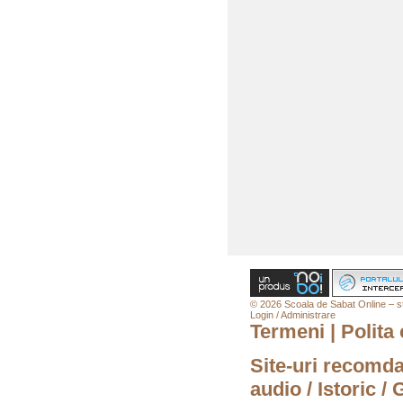
© 2026 Scoala de Sabat Online – stu
Login / Administrare
Termeni
|
Polita 
Site-uri recomd
audio
/
Istoric
/
G