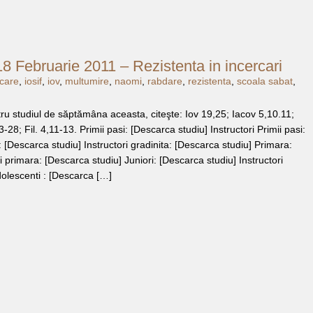
-18 Februarie 2011 – Rezistenta in incercari
rcare
,
iosif
,
iov
,
multumire
,
naomi
,
rabdare
,
rezistenta
,
scoala sabat
,
tru studiul de săptămâna aceasta, citeşte: Iov 19,25; Iacov 5,10.11;
-28; Fil. 4,11-13. Primii pasi: [Descarca studiu] Instructori Primii pasi:
 [Descarca studiu] Instructori gradinita: [Descarca studiu] Primara:
i primara: [Descarca studiu] Juniori: [Descarca studiu] Instructori
dolescenti : [Descarca […]