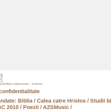
dii biblice saptamanale :: lectiunea
confidentialitate
andate:
Biblia
/
Calea catre Hristos
/
Studii b
C 2010
/
Poezii
/
AZSMusic
/