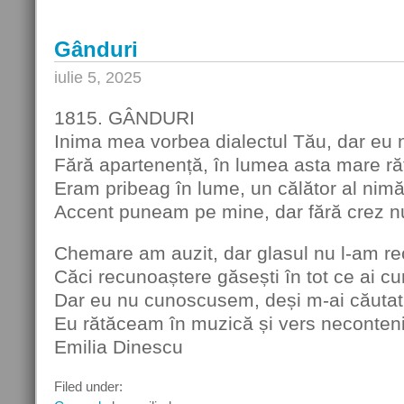
Gânduri
iulie 5, 2025
1815. GÂNDURI
Inima mea vorbea dialectul Tău, dar eu 
Fără apartenență, în lumea asta mare r
Eram pribeag în lume, un călător al nimăn
Accent puneam pe mine, dar fără crez nu
Chemare am auzit, dar glasul nu l-am r
Căci recunoaștere găsești în tot ce ai c
Dar eu nu cunoscusem, deși m-ai căutat ș
Eu rătăceam în muzică și vers neconteni
Emilia Dinescu
Filed under: