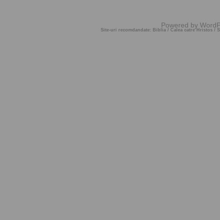
Powered by
WordP
Site-uri recomdandate:
Biblia
/
Calea catre Hristos
/
S