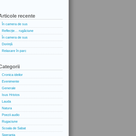
Articole recente
În camera de sus
Reflecție… rugăciune
În camera de sus
Dorință
Relaxare în parc
Categorii
Cronica ideilor
Evenimente
Generale
Isus Hristos
Lauda
Natura
Poezii audio
Rugaciune
Scoala de Sabat
Speranta