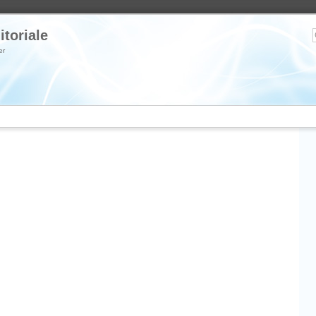
itoriale
er