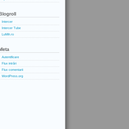
Blogroll
Intercer
Intercer Tube
LuMih.ro
Meta
Autentificare
Flux intrări
Flux comentarii
WordPress.org