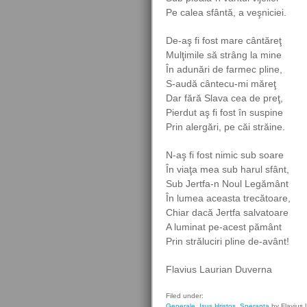
Pe calea sfântă, a veşniciei.
De-aş fi fost mare cântăreţ
Mulţimile să strâng la mine
În adunări de farmec pline,
S-audă cântecu-mi măreţ
Dar fără Slava cea de preţ,
Pierdut aş fi fost în suspine
Prin alergări, pe căi străine.
N-aş fi fost nimic sub soare
În viaţa mea sub harul sfânt,
Sub Jertfa-n Noul Legământ
În lumea aceasta trecătoare,
Chiar dacă Jertfa salvatoare
A luminat pe-acest pământ
Prin străluciri pline de-avânt!
Flavius Laurian Duverna
Filed under:
Generale
,
Isus Hristos
,
Speranta
by Flavius 