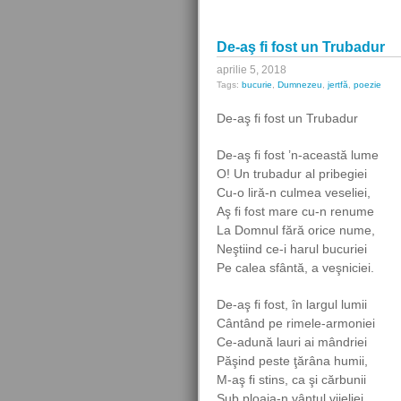
De-aş fi fost un Trubadur
aprilie 5, 2018
Tags:
bucurie
,
Dumnezeu
,
jertfă
,
poezie
De-aş fi fost un Trubadur
De-aş fi fost ’n-această lume
O! Un trubadur al pribegiei
Cu-o liră-n culmea veseliei,
Aş fi fost mare cu-n renume
La Domnul fără orice nume,
Neştiind ce-i harul bucuriei
Pe calea sfântă, a veşniciei.
De-aş fi fost, în largul lumii
Cântând pe rimele-armoniei
Ce-adună lauri ai mândriei
Păşind peste ţărâna humii,
M-aş fi stins, ca şi cărbunii
Sub ploaia-n vântul vijeliei