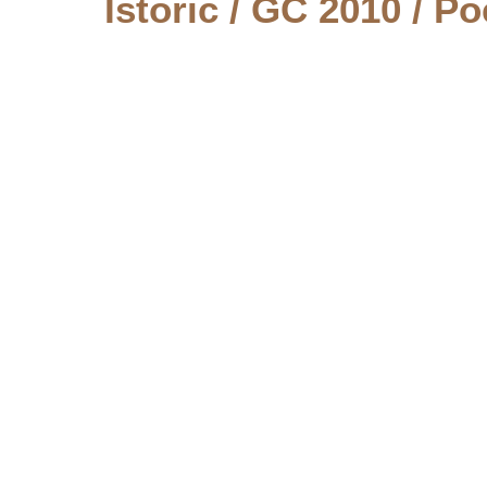
Istoric
/
GC 2010
/
Po