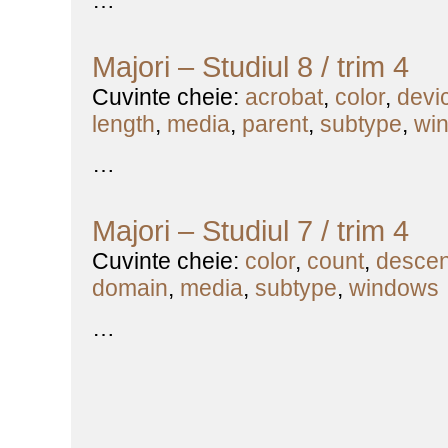
…
Majori – Studiul 8 / trim 4
Cuvinte cheie:
acrobat
,
color
,
devi
length
,
media
,
parent
,
subtype
,
wi
…
Majori – Studiul 7 / trim 4
Cuvinte cheie:
color
,
count
,
descen
domain
,
media
,
subtype
,
windows
…