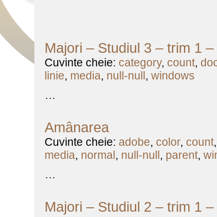
Majori – Studiul 3 – trim 1 
Cuvinte cheie:
category
,
count
,
do
linie
,
media
,
null-null
,
windows
…
Amânarea
Cuvinte cheie:
adobe
,
color
,
count
media
,
normal
,
null-null
,
parent
,
wi
…
Majori – Studiul 2 – trim 1 