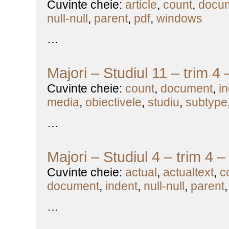
Cuvinte cheie:
article
,
count
,
docu
null-null
,
parent
,
pdf
,
windows
…
Majori – Studiul 11 – trim 4
Cuvinte cheie:
count
,
document
,
i
media
,
obiectivele
,
studiu
,
subtype
…
Majori – Studiul 4 – trim 4 
Cuvinte cheie:
actual
,
actualtext
,
c
document
,
indent
,
null-null
,
parent
…