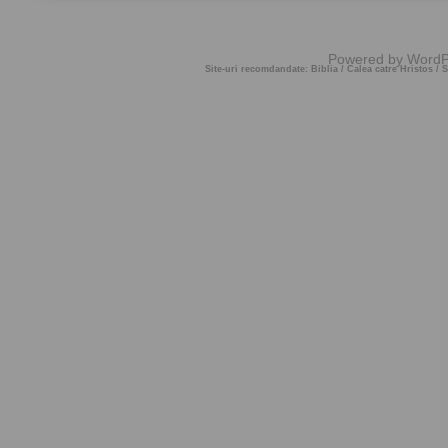
Powered by
WordP
Site-uri recomdandate:
Biblia
/
Calea catre Hristos
/
S