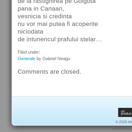
de la rastignirea pe Golgota
pana in Canaan,
vesnicia si credinta
nu vor mai putea fi acoperite
niciodata
de intunericul prafului stelar…
Filed under:
Generale
by Gabriel Neagu
Comments are closed.
© 2026 Int
Termeni
|
Lo