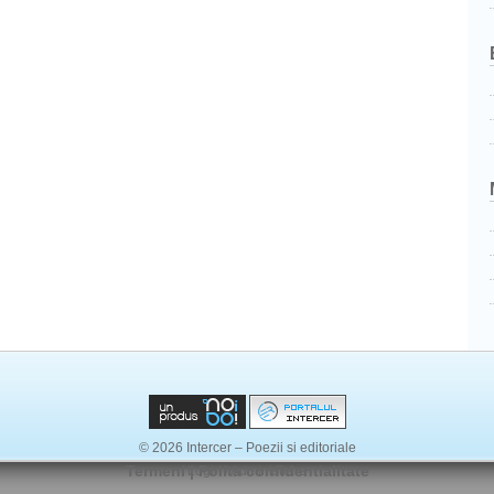
© 2026 Intercer – Poezii si editoriale
Termeni
|
Polita confidentialitate
Login / Administrare