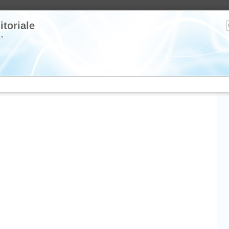
itoriale
er