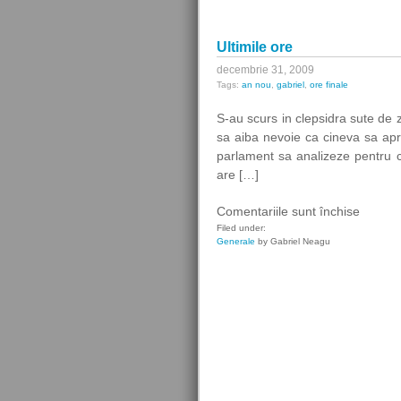
Ultimile ore
decembrie 31, 2009
Tags:
an nou
,
gabriel
,
ore finale
S-au scurs in clepsidra sute de zi
sa aiba nevoie ca cineva sa ap
parlament sa analizeze pentru c
are […]
pentru
Comentariile sunt închise
Ultimile
Filed under:
Generale
by Gabriel Neagu
ore