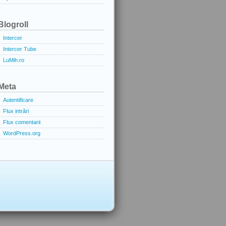
Blogroll
Intercer
Intercer Tube
LuMih.ro
Meta
Autentificare
Flux intrări
Flux comentarii
WordPress.org