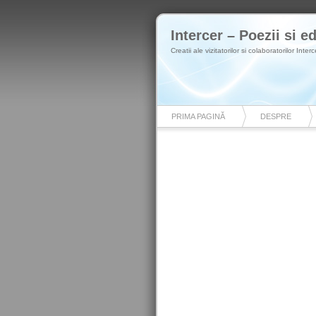
Intercer – Poezii si ed
Creatii ale vizitatorilor si colaboratorilor Interc
PRIMA PAGINĂ
DESPRE