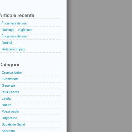
Articole recente
În camera de sus
Reflecție… rugăciune
În camera de sus
Dorință
Relaxare în parc
Categorii
Cronica ideilor
Evenimente
Generale
Isus Hristos
Lauda
Natura
Poezii audio
Rugaciune
Scoala de Sabat
Speranta