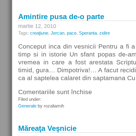
Amintire pusa de-o parte
martie 12, 2010
Tags:
creaţiune
,
Jercan
,
pace
,
Speranta
,
zidire
Conceput inca din vesnicii Pentru a fi a
timp si in istorie Un sfant popas de-ami
vremea in care a fost arestata Scriptu
timid, gura… Dimpotriva!… A facut recid
ca al saptelea calaret din saptamana Cu
Comentariile sunt închise
pentru
Amintire
Filed under:
pusa
Generale
by rozaliamih
de-
o
parte
Măreaţa Veşnicie