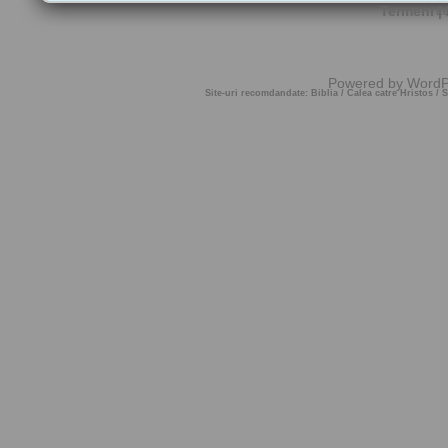
Termeni
|
Lo
Powered by
WordP
Site-uri recomdandate:
Biblia
/
Calea catre Hristos
/
S