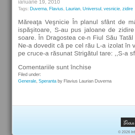
ianuarie 19, 2010
Tags:
Duverna
,
Flavius
,
Laurian
,
Universul
,
vesnicie
,
zidire
Măreaţa Veşnicie În planul sfânt de mâ
ispăşitoare, S-au pus jaloane de zidire 
soare. În Dragostea ce-n Fiul Său Tatăl 
Ne-a dovedit că pe cel rău L-a izolat în 
pe cruce-a răsunat Strigătul tare: ,,S-a sfâ
Comentariile sunt închise
pentru
Măreaţa
Filed under:
Veşnicie
Generale
,
Speranta
by Flavius Laurian Duverna
© 2026 Int