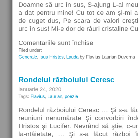
Doamne să urc în sus, S-ajung L-al meu i
a dat pentru mine! Cu tot ce am şi-mi 
de cuget dus, Pe scara de valori cre
urc în sus! Mi-e dor de râuri cristaline C
Comentariile sunt închise
pentru
Rondelul
Filed under:
valorilor
Generale
,
Isus Hristos
,
Lauda
by Flavius Laurian Duverna
creştine
Rondelul războiului Ceresc
ianuarie 24, 2020
Tags:
Flavius
,
Laurian
,
poezie
Rondelul războiului Ceresc … Şi s-a fă
reuniuni nenumărate Şi convorbiri înd
Hristos şi Lucifer. Nevrând să ştie, c-u
la-ntâietate, … Şi s-a făcut război 