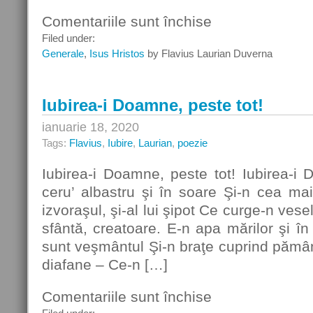
Comentariile sunt închise
pentru
Pe-
Filed under:
a
Generale
,
Isus Hristos
by Flavius Laurian Duverna
Golgotei
cruci…
Iubirea-i Doamne, peste tot!
ianuarie 18, 2020
Tags:
Flavius
,
Iubire
,
Laurian
,
poezie
Iubirea-i Doamne, peste tot! Iubirea-i
ceru’ albastru şi în soare Şi-n cea ma
izvoraşul, şi-al lui şipot Ce curge-n vese
sfântă, creatoare. E-n apa mărilor şi în
sunt veşmântul Şi-n braţe cuprind pământ
diafane – Ce-n […]
Comentariile sunt închise
pentru
Iubirea-