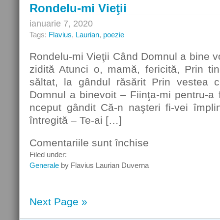
Rondelu-mi Vieţii
ianuarie 7, 2020
Tags:
Flavius
,
Laurian
,
poezie
Rondelu-mi Vieţii Când Domnul a bine voi
zidită Atunci o, mamă, fericită, Prin ti
săltat, la gândul răsărit Prin vestea 
Domnul a binevoit – Fiinţa-mi pentru-a fi
nceput gândit Că-n naşteri fi-vei împlini
întregită – Te-ai […]
Comentariile sunt închise
pentru
Rondelu-
Filed under:
mi
Generale
by Flavius Laurian Duverna
Vieţii
Next Page »