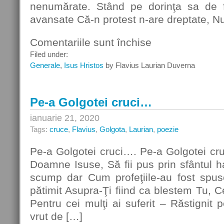
nenumărate. Stând pe dorinţa sa de fi
avansate Că-n protest n-are dreptate, N
Comentariile sunt închise
pentru
Rondelul
Filed under:
războiului
Generale
,
Isus Hristos
by Flavius Laurian Duverna
Ceresc
Pe-a Golgotei cruci…
ianuarie 21, 2020
Tags:
cruce
,
Flavius
,
Golgota
,
Laurian
,
poezie
Pe-a Golgotei cruci…. Pe-a Golgotei cruc
Doamne Isuse, Să fii pus prin sfântul ha
scump dar Cum profeţiile-au fost spus
pătimit Asupra-Ţi fiind ca blestem Tu, Ce
Pentru cei mulţi ai suferit – Răstignit 
vrut de […]