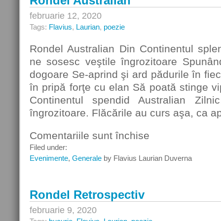
Rondel Australian
februarie 12, 2020
Tags:
Flavius
,
Laurian
,
poezie
Rondel Australian Din Continentul splend
ne sosesc veştile îngrozitoare Spunân
dogoare Se-aprind şi ard pădurile în fie
în pripă forţe cu elan Să poată stinge v
Continentul spendid Australian Zilni
îngrozitoare. Flăcările au curs aşa, ca a
Comentariile sunt închise
pentru
Rondel
Filed under:
Australian
Evenimente
,
Generale
by Flavius Laurian Duverna
Rondel Retrospectiv
februarie 9, 2020