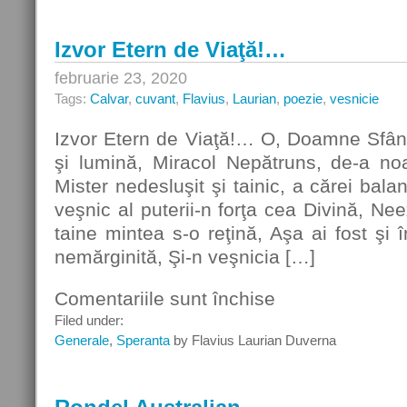
Izvor Etern de Viaţă!…
februarie 23, 2020
Tags:
Calvar
,
cuvant
,
Flavius
,
Laurian
,
poezie
,
vesnicie
Izvor Etern de Viaţă!… O, Doamne Sfânt
şi lumină, Miracol Nepătruns, de-a noa
Mister nedesluşit şi tainic, a cărei balan
veşnic al puterii-n forţa cea Divină, Nee
taine mintea s-o reţină, Aşa ai fost şi în
nemărginită, Şi-n veşnicia […]
Comentariile sunt închise
pentru
Izvor
Filed under:
Etern
Generale
,
Speranta
by Flavius Laurian Duverna
de
Viaţă!…