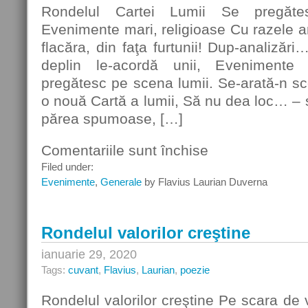
Rondelul Cartei Lumii Se pregăt
Evenimente mari, religioase Cu razele
flacăra, din faţa furtunii! Dup-analizăr
deplin le-acordă unii, Evenimente 
pregătesc pe scena lumii. Se-arată-n s
o nouă Cartă a lumii, Să nu dea loc… – s
părea spumoase, […]
Comentariile sunt închise
pentru
Rondelul
Filed under:
Cartei
Evenimente
,
Generale
by Flavius Laurian Duverna
Lumii
Rondelul valorilor creştine
ianuarie 29, 2020
Tags:
cuvant
,
Flavius
,
Laurian
,
poezie
Rondelul valorilor creştine Pe scara de 