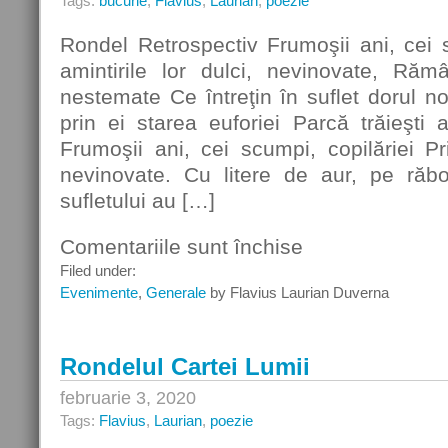
Tags:
bucurie
,
Flavius
,
Laurian
,
poezie
Rondel Retrospectiv Frumoşii ani, cei s
amintirile lor dulci, nevinovate, Răm
nestemate Ce întreţin în suflet dorul no
prin ei starea euforiei Parcă trăieşti 
Frumoşii ani, cei scumpi, copilăriei Pri
nevinovate. Cu litere de aur, pe răboj
sufletului au […]
Comentariile sunt închise
pentru
Rondel
Filed under:
Retrospectiv
Evenimente
,
Generale
by Flavius Laurian Duverna
Rondelul Cartei Lumii
februarie 3, 2020
Tags:
Flavius
,
Laurian
,
poezie