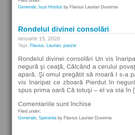
Filed under:
i
Generale
,
Isus Hristos
by Flavius Laurian Duverna
Doamne,
peste
tot!
Rondelul divinei consolări
ianuarie 15, 2020
Tags:
Flavius
,
Laurian
,
poezie
Rondelul divinei consolări Un vis înarip
negură şi ceaţă, Călcând a cerului povaţ
apară. Şi omul pregătit să moară I s-a pă
vis înaripat ce zboară Pierdut în negur
spus prima oară Că totuşi – el va sta în 
Comentariile sunt închise
pentru
Rondelul
Filed under:
divinei
Generale
,
Speranta
by Flavius Laurian Duverna
consolări