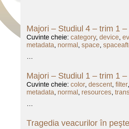
Majori – Studiul 4 – trim 1 
Cuvinte cheie:
category
,
device
,
ev
metadata
,
normal
,
space
,
spaceaft
…
Majori – Studiul 1 – trim 1 
Cuvinte cheie:
color
,
descent
,
filter
metadata
,
normal
,
resources
,
tran
…
Tragedia veacurilor în peşt