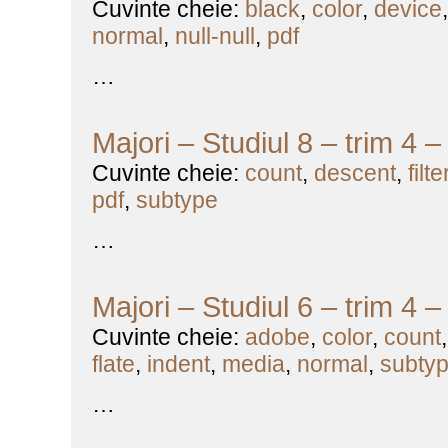
Cuvinte cheie:
black
,
color
,
device
normal
,
null-null
,
pdf
…
Majori – Studiul 8 – trim 4 
Cuvinte cheie:
count
,
descent
,
filte
pdf
,
subtype
…
Majori – Studiul 6 – trim 4 
Cuvinte cheie:
adobe
,
color
,
count
flate
,
indent
,
media
,
normal
,
subty
…