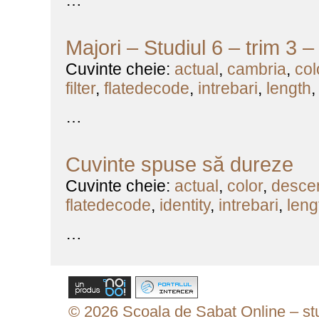
…
Majori – Studiul 6 – trim 3 
Cuvinte cheie:
actual
,
cambria
,
col
filter
,
flatedecode
,
intrebari
,
length
…
Cuvinte spuse să dureze
Cuvinte cheie:
actual
,
color
,
desce
flatedecode
,
identity
,
intrebari
,
leng
…
© 2026 Scoala de Sabat Online – stud