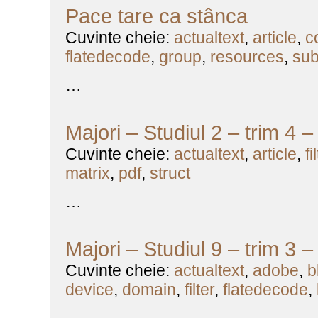
Pace tare ca stânca
Cuvinte cheie:
actualtext
,
article
,
c
flatedecode
,
group
,
resources
,
sub
…
Majori – Studiul 2 – trim 4 
Cuvinte cheie:
actualtext
,
article
,
fi
matrix
,
pdf
,
struct
…
Majori – Studiul 9 – trim 3 
Cuvinte cheie:
actualtext
,
adobe
,
b
device
,
domain
,
filter
,
flatedecode
,