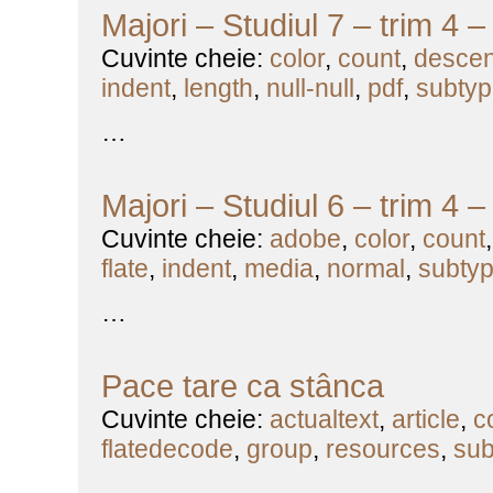
Majori – Studiul 7 – trim 4 
Cuvinte cheie:
color
,
count
,
desce
indent
,
length
,
null-null
,
pdf
,
subtyp
…
Majori – Studiul 6 – trim 4 
Cuvinte cheie:
adobe
,
color
,
count
flate
,
indent
,
media
,
normal
,
subty
…
Pace tare ca stânca
Cuvinte cheie:
actualtext
,
article
,
c
flatedecode
,
group
,
resources
,
sub