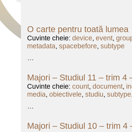
O carte pentru toată lumea
Cuvinte cheie:
device
,
event
,
grou
metadata
,
spacebefore
,
subtype
…
Majori – Studiul 11 – trim 4
Cuvinte cheie:
count
,
document
,
i
media
,
obiectivele
,
studiu
,
subtype
…
Majori – Studiul 10 – trim 4