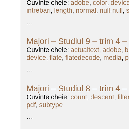
Cuvinte cheie:
adobe
,
color
,
devic
intrebari
,
length
,
normal
,
null-null
,
…
Majori – Studiul 9 – trim 4 
Cuvinte cheie:
actualtext
,
adobe
,
b
device
,
flate
,
flatedecode
,
media
,
p
…
Majori – Studiul 8 – trim 4 
Cuvinte cheie:
count
,
descent
,
filte
pdf
,
subtype
…