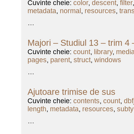
Cuvinte cheie:
color
,
descent
,
filter
metadata
,
normal
,
resources
,
tran
…
Majori – Studiul 13 – trim 4
Cuvinte cheie:
count
,
library
,
medi
pages
,
parent
,
struct
,
windows
…
Ajutoare trimise de sus
Cuvinte cheie:
contents
,
count
,
dbfj
length
,
metadata
,
resources
,
subt
…