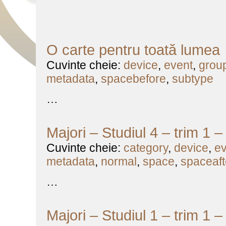
O carte pentru toată lumea
Cuvinte cheie:
device
,
event
,
grou
metadata
,
spacebefore
,
subtype
…
Majori – Studiul 4 – trim 1 
Cuvinte cheie:
category
,
device
,
ev
metadata
,
normal
,
space
,
spaceaft
…
Majori – Studiul 1 – trim 1 