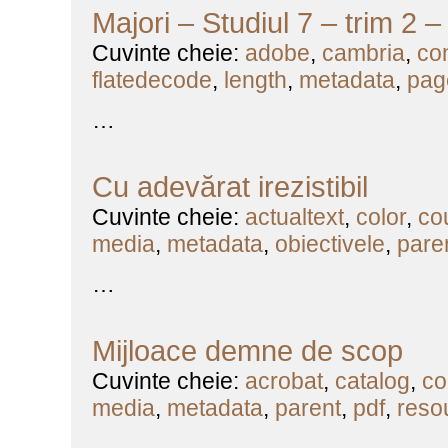
Majori – Studiul 7 – trim 2 
Cuvinte cheie:
adobe
,
cambria
,
co
flatedecode
,
length
,
metadata
,
pag
…
Cu adevărat irezistibil
Cuvinte cheie:
actualtext
,
color
,
co
media
,
metadata
,
obiectivele
,
pare
…
Mijloace demne de scop
Cuvinte cheie:
acrobat
,
catalog
,
co
media
,
metadata
,
parent
,
pdf
,
reso