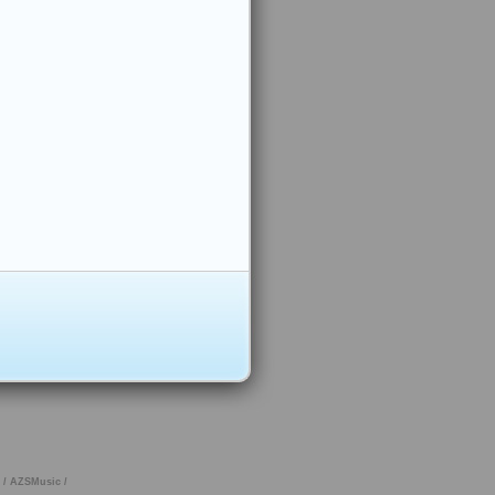
/
AZSMusic
/