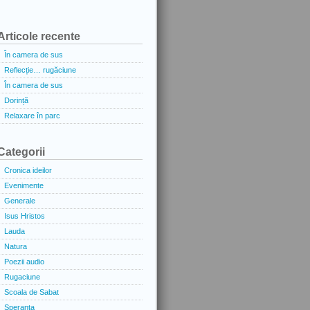
Articole recente
În camera de sus
Reflecție… rugăciune
În camera de sus
Dorință
Relaxare în parc
Categorii
Cronica ideilor
Evenimente
Generale
Isus Hristos
Lauda
Natura
Poezii audio
Rugaciune
Scoala de Sabat
Speranta