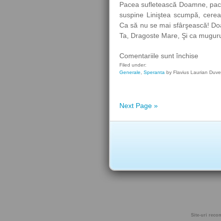
Pacea sufletească Doamne, pacea 
suspine Liniştea scumpă, cerea
Ca să nu se mai sfârşească! D
Ta, Dragoste Mare, Şi ca muguru
pentru
Comentariile sunt închise
Pacea
Filed under:
Generale
,
Speranta
by Flavius Laurian Duv
suflete
Next Page »
Site-uri rec