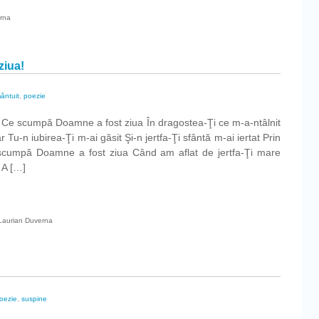
erna
ziua!
ântuit
,
poezie
Ce scumpă Doamne a fost ziua În dragostea-Ţi ce m-a-ntâlnit
Tu-n iubirea-Ţi m-ai găsit Şi-n jertfa-Ţi sfântă m-ai iertat Prin
e scumpă Doamne a fost ziua Când am aflat de jertfa-Ţi mare
 A […]
Laurian Duverna
ă
e
oezie
,
suspine