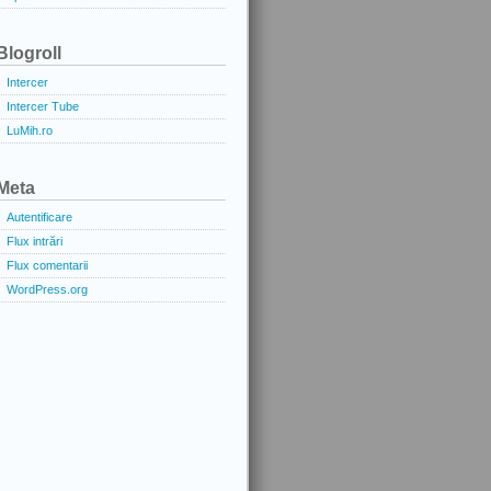
Blogroll
Intercer
Intercer Tube
LuMih.ro
Meta
Autentificare
Flux intrări
Flux comentarii
WordPress.org