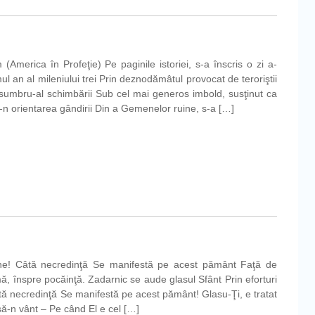
merica în Profeţie) Pe paginile istoriei, s-a înscris o zi a-
mul an al mileniului trei Prin deznodămâtul provocat de teroriştii
 sumbru-al schimbării Sub cel mai generos imbold, susţinut ca
e-n orientarea gândirii Din a Gemenelor ruine, s-a […]
le
e
ne! Câtă necredinţă Se manifestă pe acest pământ Faţă de
, înspre pocăinţă. Zadarnic se aude glasul Sfânt Prin eforturi
tă necredinţă Se manifestă pe acest pământ! Glasu-Ţi, e tratat
ă-n vânt – Pe când El e cel […]