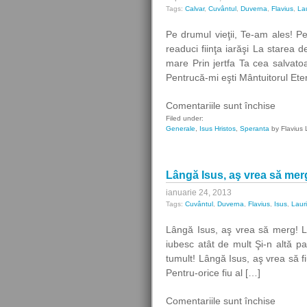
Tags:
Calvar
,
Cuvântul
,
Duverna
,
Flavius
,
La
Pe drumul vieţii, Te-am ales! Pe
readuci fiinţa iarăşi La starea d
mare Prin jertfa Ta cea salvato
Pentrucă-mi eşti Mântuitorul Ete
pentru
Comentariile sunt închise
Pe
Filed under:
Generale
,
Isus Hristos
,
Speranta
by Flavius 
drumul
vieţii,
Te-
Lângă Isus, aş vrea să mer
am
ales!
ianuarie 24, 2013
Tags:
Cuvântul
,
Duverna
,
Flavius
,
Isus
,
Laur
Lângă Isus, aş vrea să merg! Lâ
iubesc atât de mult Şi-n altă p
tumult! Lângă Isus, aş vrea să 
Pentru-orice fiu al […]
pentru
Comentariile sunt închise