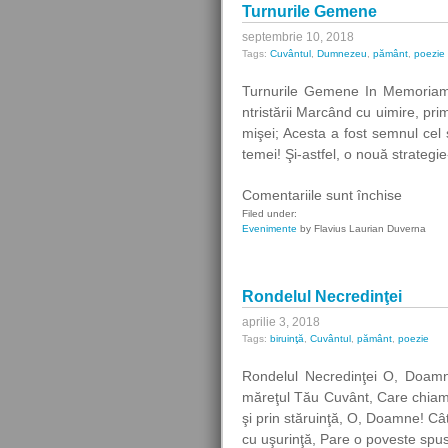
Turnurile Gemene
septembrie 10, 2018
Tags:
Cuvântul
,
Dumnezeu
,
pământ
,
poezie
Turnurile Gemene In Memoriam (A
ntristării Marcând cu uimire, pri
mişei; Acesta a fost semnul cel
temei! Şi-astfel, o nouă strategi
pentru
Comentariile sunt închise
Turnuri
Filed under:
Evenimente
by Flavius Laurian Duverna
Gemen
Rondelul Necredinţei
aprilie 3, 2018
Tags:
biruinţă
,
Cuvântul
,
pământ
,
poezie
Rondelul Necredinţei O, Doam
măreţul Tău Cuvânt, Care chiamă
şi prin stăruinţă, O, Doamne! Câ
cu uşurinţă, Pare o poveste spus