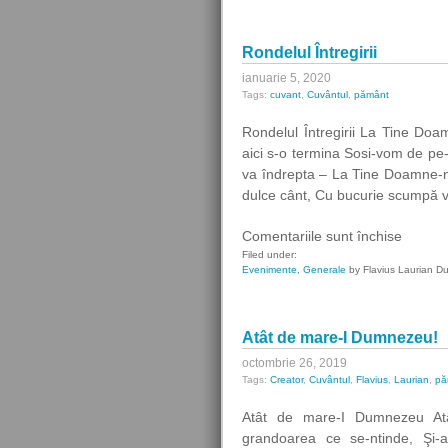
Rondelul Întregirii
ianuarie 5, 2020
Tags:
cuvant
,
Cuvântul
,
pământ
Rondelul Întregirii La Tine Doa
aici s-o termina Sosi-vom de pe
va îndrepta – La Tine Doamne-n 
dulce cânt, Cu bucurie scumpă
pentru
Comentariile sunt închise
Rondel
Filed under:
Evenimente
,
Generale
by Flavius Laurian D
Întregiri
Atât de mare-I Dumnezeu!
octombrie 26, 2019
Tags:
Creator
,
Cuvântul
,
Flavius
,
Laurian
,
pă
Atât de mare-I Dumnezeu At
grandoarea ce se-ntinde, Şi-