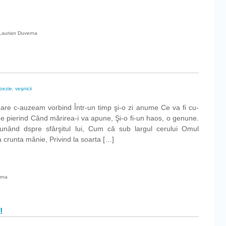
ul
Laurian Duverna
nţei
oezie
,
veşnicii
re c-auzeam vorbind Într-un timp şi-o zi anume Ce va fi cu-
 pierind Când mărirea-i va apune, Şi-o fi-un haos, o genune.
nând dspre sfârşitul lui, Cum că sub largul cerului Omul
 crunta mânie, Privind la soarta […]
erna
m
!