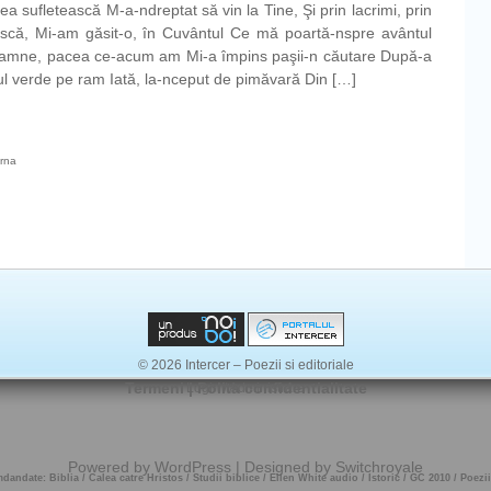
sufletească M-a-ndreptat să vin la Tine, Şi prin lacrimi, prin
scă, Mi-am găsit-o, în Cuvântul Ce mă poartă-nspre avântul
oamne, pacea ce-acum am Mi-a împins paşii-n căutare După-a
l verde pe ram Iată, la-nceput de pimăvară Din […]
erna
ască
© 2026 Intercer – Poezii si editoriale
Termeni
|
Polita confidentialitate
Login / Administrare
Powered by
WordPress
| Designed by
Switchroyale
omdandate:
Biblia
/
Calea catre Hristos
/
Studii biblice
/
Ellen White audio
/
Istoric
/
GC 2010
/
Poezii