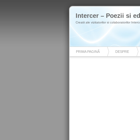
Intercer – Poezii si ed
Creatii ale vizitatorilor si colaboratorilor Interc
PRIMA PAGINĂ
DESPRE