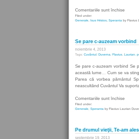
pentru
Comentariile sunt închise
Rondel
Filed under:
Generale
,
Isus Hristos
,
Speranta
by Flavius 
Necredi
Se pare c-auzeam vorbind
noiembrie 4, 2013
Tags:
Cuvântul
,
Duverna
,
Flavius
,
Laurian
,
p
Se pare c-auzeam vorbind Se pa
această lume… Cum se va stinge
Parea că vorbea pământul Spu
neascultând Cuvântul Va suporta
pentru
Comentariile sunt închise
Se
Filed under:
Generale
,
Speranta
by Flavius Laurian Duv
pare
c-
auzea
Pe drumul vieţii, Te-am ales
vorbind
septembrie 19, 2013