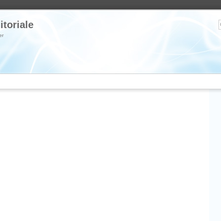
itoriale
er