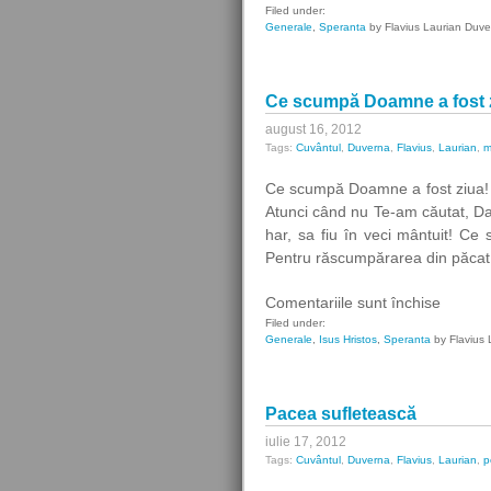
Lângă
Filed under:
Generale
,
Speranta
by Flavius Laurian Duv
Isus,
aş
vrea
Ce scumpă Doamne a fost 
să
merg!
august 16, 2012
Tags:
Cuvântul
,
Duverna
,
Flavius
,
Laurian
,
m
Ce scumpă Doamne a fost ziua! 
Atunci când nu Te-am căutat, Dar 
har, sa fiu în veci mântuit! C
Pentru răscumpărarea din păcat
pentru
Comentariile sunt închise
Ce
Filed under:
Generale
,
Isus Hristos
,
Speranta
by Flavius 
scump
Doamn
a
Pacea sufletească
fost
ziua!
iulie 17, 2012
Tags:
Cuvântul
,
Duverna
,
Flavius
,
Laurian
,
p