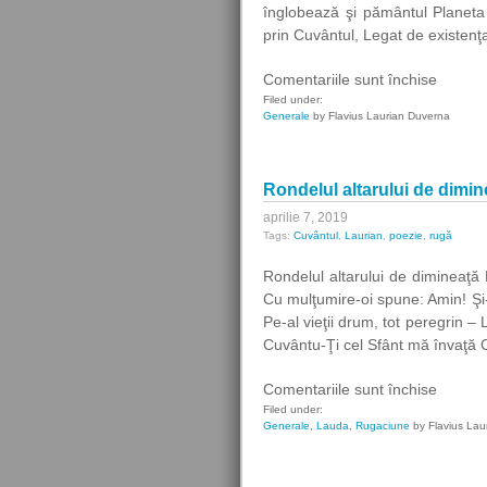
înglobează şi pământul Planeta 
prin Cuvântul, Legat de existenţa
pentru
Comentariile sunt închise
Atât
Filed under:
Generale
by Flavius Laurian Duverna
de
mare-
I
Rondelul altarului de dimin
Dumne
aprilie 7, 2019
Tags:
Cuvântul
,
Laurian
,
poezie
,
rugă
Rondelul altarului de dimineaţ
Cu mulţumire-oi spune: Amin! Şi
Pe-al vieţii drum, tot peregrin
Cuvântu-Ţi cel Sfânt mă învaţă C
pentru
Comentariile sunt închise
Rondel
Filed under:
Generale
,
Lauda
,
Rugaciune
by Flavius Lau
altarulu
de
dimine