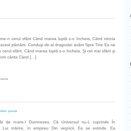
mne-n cerul sfânt Când marea luptă s-o încheia, Când istoria
-acest pământ. Conduşi de-al dragostei avânt Spre Tine Ea ne
cerul sfânt, Când marea luptă s-o încheia. Şi cel mai sfânt şi
 vom cânta Când […]
ul
uverna
i
mânt
,
poezie
ât de mare-I Dumnezeu, Că Universul nu-L cuprinde În
a Lui mărire, în empireu Din veşnicii, Ea se extinde. Ea