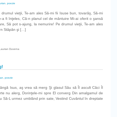
urian
,
poezie
 drumul vieţii, Te-am ales Să-mi fii Isuse bun, tovarăş, Să-mi
e-a fi înţeles, Că-n planul cel de mântuire Mi-ai oferit o şansă
are, Să pot s-ajung, la nemurire! Pe drumul vieţii, Te-am ales
rn Stăpân şi […]
Laurian Duverna
g!
ian
,
poezie
ngă Isus, aş vrea să merg Şi glasul Său să Îl ascult Căci Îl
arte nu alerg, Dorinţele-mi spre El converg Din amalgamul de
fiu Să-L urmez umblând prin sate, Vestind Cuvântul în dreptate