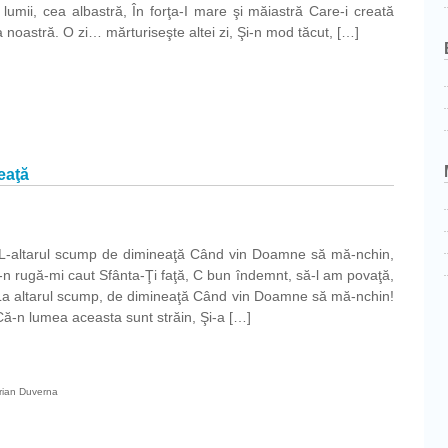
lumii, cea albastră, În forţa-I mare şi măiastră Care-i creată
 noastră. O zi… mărturiseşte altei zi, Şi-n mod tăcut, […]
eaţă
zeu!
ă L-altarul scump de dimineaţă Când vin Doamne să mă-nchin,
-n rugă-mi caut Sfânta-Ţi faţă, C bun îndemnt, să-l am povaţă,
 – La altarul scump, de dimineaţă Când vin Doamne să mă-nchin!
ă-n lumea aceasta sunt străin, Şi-a […]
ul
rian Duverna
i
aţă