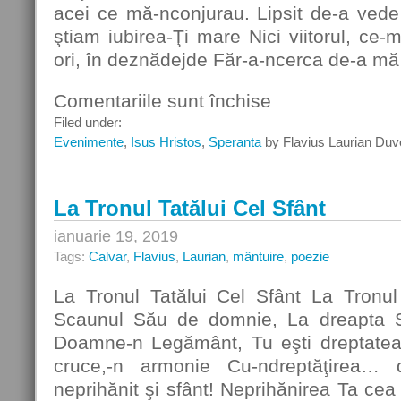
acei ce mă-nconjurau. Lipsit de-a ved
ştiam iubirea-Ţi mare Nici viitorul, ce-
ori, în deznădejde Făr-a-ncerca de-a mă
Comentariile sunt închise
pentru
Am
Filed under:
fost
Evenimente
,
Isus Hristos
,
Speranta
by Flavius Laurian Duv
străin,
şi
un
La Tronul Tatălui Cel Sfânt
prbeag
ianuarie 19, 2019
Tags:
Calvar
,
Flavius
,
Laurian
,
mântuire
,
poezie
La Tronul Tatălui Cel Sfânt La Tronul
Scaunul Său de domnie, La dreapta S
Doamne-n Legământ, Tu eşti dreptatea
cruce,-n armonie Cu-ndreptăţirea…
neprihănit şi sfânt! Neprihănirea Ta cea