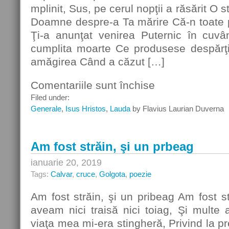
mplinit, Sus, pe cerul nopţii a răsărit O s
Doamne despre-a Ta mărire Că-n toate pur
Ţi-a anunţat venirea Puternic în cuvân
cumplita moarte Ce produsese despărţir
amăgirea Când a căzut […]
Comentariile sunt închise
pentru
Împlinire
Filed under:
Generale
,
Isus Hristos
,
Lauda
by Flavius Laurian Duverna
Am fost străin, şi un prbeag
ianuarie 20, 2019
Tags:
Calvar
,
cruce
,
Golgota
,
poezie
Am fost străin, şi un pribeag Am fost st
aveam nici traisă nici toiag, Şi multe
viaţa mea mi-era stingheră, Privind la