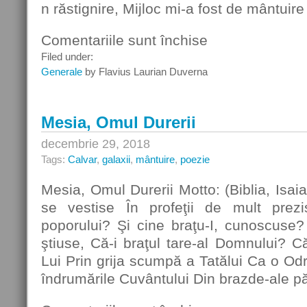
n răstignire, Mijloc mi-a fost de mântuire
Comentariile sunt închise
pentru
La
Filed under:
Tronul
Generale
by Flavius Laurian Duverna
Tatălui
Cel
Sfânt
Mesia, Omul Durerii
decembrie 29, 2018
Tags:
Calvar
,
galaxii
,
mântuire
,
poezie
Mesia, Omul Durerii Motto: (Biblia, Isai
se vestise În profeţii de mult prez
poporului? Şi cine braţu-I, cunoscuse?
ştiuse, Că-i braţul tare-al Domnului? Că
Lui Prin grija scumpă a Tatălui Ca o Odr
îndrumările Cuvântului Din brazde-ale p