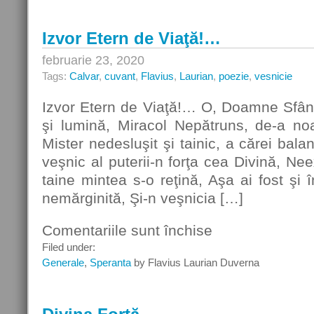
Izvor Etern de Viaţă!…
februarie 23, 2020
Tags:
Calvar
,
cuvant
,
Flavius
,
Laurian
,
poezie
,
vesnicie
Izvor Etern de Viaţă!… O, Doamne Sfânt
şi lumină, Miracol Nepătruns, de-a noa
Mister nedesluşit şi tainic, a cărei balan
veşnic al puterii-n forţa cea Divină, Nee
taine mintea s-o reţină, Aşa ai fost şi în
nemărginită, Şi-n veşnicia […]
Comentariile sunt închise
pentru
Izvor
Filed under:
Etern
Generale
,
Speranta
by Flavius Laurian Duverna
de
Viaţă!…