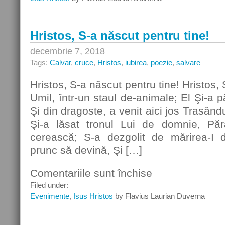
murit
pentru
tine!
Hristos, S-a născut pentru tine!
decembrie 7, 2018
Tags:
Calvar
,
cruce
,
Hristos
,
iubirea
,
poezie
,
salvare
Hristos, S-a născut pentru tine! Hristos, 
Umil, într-un staul de-animale; El Şi-a pă
Şi din dragoste, a venit aici jos Trasându
Şi-a lăsat tronul Lui de domnie, Păr
cerească; S-a dezgolit de mărirea-I 
prunc să devină, Şi […]
Comentariile sunt închise
pentru
Hristos,
Filed under:
S-
Evenimente
,
Isus Hristos
by Flavius Laurian Duverna
a
născut
pentru