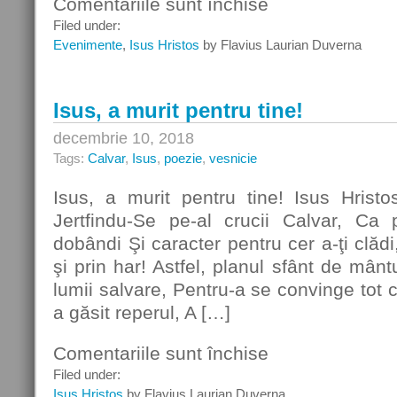
Comentariile sunt închise
pentru
Mesia,
Filed under:
Omul
Evenimente
,
Isus Hristos
by Flavius Laurian Duverna
Durerii
Isus, a murit pentru tine!
decembrie 10, 2018
Tags:
Calvar
,
Isus
,
poezie
,
vesnicie
Isus, a murit pentru tine! Isus Hristo
Jertfindu-Se pe-al crucii Calvar, Ca 
dobândi Şi caracter pentru cer a-ţi clădi
şi prin har! Astfel, planul sfânt de mânt
lumii salvare, Pentru-a se convinge tot ce
a găsit reperul, A […]
Comentariile sunt închise
pentru
Isus,
Filed under:
a
Isus Hristos
by Flavius Laurian Duverna