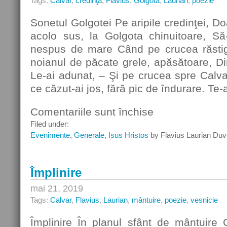
Tags:
Calvar
,
credinţă
,
Flavius
,
Golgota
,
Laurian
,
poezie
Sonetul Golgotei Pe aripile credinţei,
acolo sus, la Golgota chinuitoare, Să
nespus de mare Când pe crucea răstigni
noianul de păcate grele, apăsătoare, Di
Le-ai adunat, – Şi pe crucea spre Calva
ce căzut-ai jos, fără pic de îndurare. Te
Comentariile sunt închise
pentru
Sonetul
Filed under:
Golgotei
Evenimente
,
Generale
,
Isus Hristos
by Flavius Laurian Duv
Împlinire
mai 21, 2019
Tags:
Calvar
,
Flavius
,
Laurian
,
mântuire
,
poezie
,
vesnicie
Împlinire În planul sfânt de mântuir