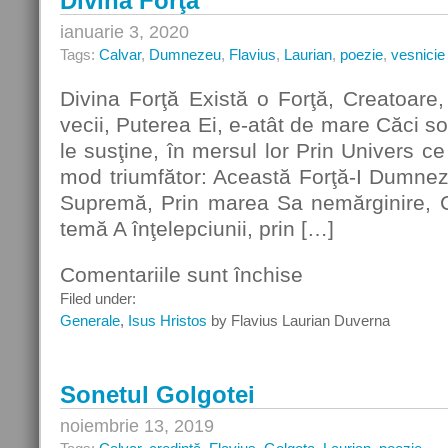
Divina Forţă
ianuarie 3, 2020
Tags:
Calvar
,
Dumnezeu
,
Flavius
,
Laurian
,
poezie
,
vesnicie
Divina Forţă Există o Forţă, Creatoare,
vecii, Puterea Ei, e-atât de mare Căci sor
le susţine, în mersul lor Prin Univers c
mod triumfător: Această Forţă-I Dumnez
Supremă, Prin marea Sa nemărginire, 
temă A înţelepciunii, prin […]
Comentariile sunt închise
pentru
Divina
Filed under:
Forţă
Generale
,
Isus Hristos
by Flavius Laurian Duverna
Sonetul Golgotei
noiembrie 13, 2019