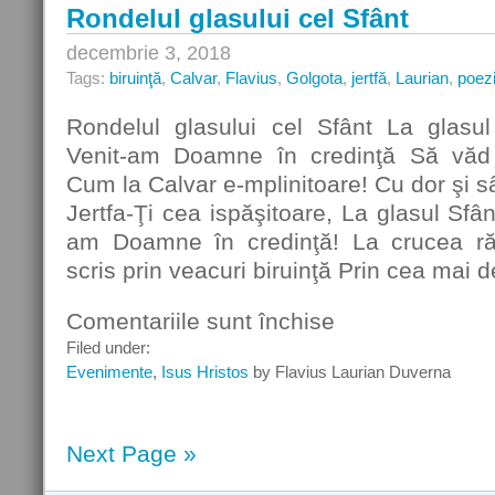
Rondelul glasului cel Sfânt
tine!
decembrie 3, 2018
Tags:
biruinţă
,
Calvar
,
Flavius
,
Golgota
,
jertfă
,
Laurian
,
poez
Rondelul glasului cel Sfânt La glasu
Venit-am Doamne în credinţă Să văd s
Cum la Calvar e-mplinitoare! Cu dor şi s
Jertfa-Ţi cea ispăşitoare, La glasul Sfâ
am Doamne în credinţă! La crucea ră
scris prin veacuri biruinţă Prin cea mai d
Comentariile sunt închise
pentru
Rondelul
Filed under:
glasului
Evenimente
,
Isus Hristos
by Flavius Laurian Duverna
cel
Sfânt
Next Page »