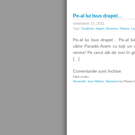
Pe-al lui Isus drapel…
noiembrie 15, 2011
Tags:
Cuvântul
,
drapel
,
Duverna
,
Flavius
,
La
Pe-al lui Isus drapel… Pe-al lui
către Paradis Avem cu toţii un 
venire! Pe cerul alb de nori în glo
[…]
pentru
Comentariile sunt închise
Pe-
Filed under:
Generale
,
Isus Hristos
,
Speranta
by Flavius 
al
lui
Isus
drapel