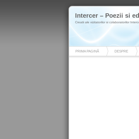
Intercer – Poezii si ed
Creatii ale vizitatorilor si colaboratorilor Interc
PRIMA PAGINĂ
DESPRE