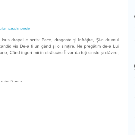
urian
,
paradis
,
poezie
 Isus drapel e scris: Pace, dragoste şi înfrăţire, Şi-n drumul
candid vis De-a fi un gând şi o simţire. Ne pregătim de-a Lui
rie, Când îngeri mii în strălucire Îi vor da toţi cinste şi slăvire,
Laurian Duverna
…