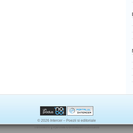
© 2026 Intercer – Poezii si editoriale
Termeni
|
Polita confidentialitate
Login / Administrare