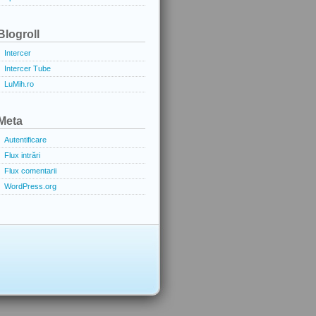
Blogroll
Intercer
Intercer Tube
LuMih.ro
Meta
Autentificare
Flux intrări
Flux comentarii
WordPress.org