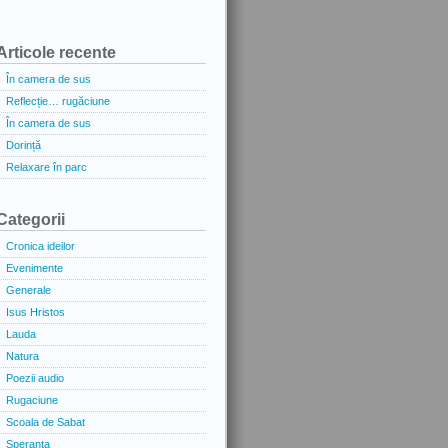
Articole recente
În camera de sus
Reflecție… rugăciune
În camera de sus
Dorință
Relaxare în parc
Categorii
Cronica ideilor
Evenimente
Generale
Isus Hristos
Lauda
Natura
Poezii audio
Rugaciune
Scoala de Sabat
Speranta