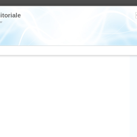
itoriale
er