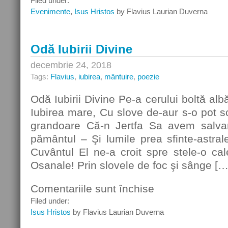
Filed under:
Omul
Evenimente
,
Isus Hristos
by Flavius Laurian Duverna
Durerii
Odă Iubirii Divine
decembrie 24, 2018
Tags:
Flavius
,
iubirea
,
mântuire
,
poezie
Odă Iubirii Divine Pe-a cerului boltă al
Iubirea mare, Cu slove de-aur s-o pot s
grandoare Că-n Jertfa Sa avem salvar
pământul – Şi lumile prea sfinte-astra
Cuvântul El ne-a croit spre stele-o cal
Osanale! Prin slovele de foc şi sânge […
Comentariile sunt închise
pentru
Odă
Filed under:
Iubirii
Isus Hristos
by Flavius Laurian Duverna
Divine