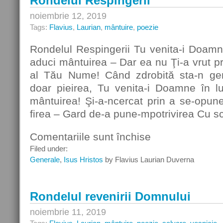
Rondelul Respingerii
noiembrie 12, 2019
Tags:
Flavius
,
Laurian
,
mântuire
,
poezie
Rondelul Respingerii Tu venita-i Doamn
aduci mântuirea – Dar ea nu Ţi-a vrut pr
al Tău Nume! Când zdrobită sta-n gen
doar pieirea, Tu venita-i Doamne în 
mântuirea! Şi-a-ncercat prin a se-opun
firea – Gard de-a pune-mpotrivirea Cu s
Comentariile sunt închise
pentru
Rondelul
Filed under:
Respingerii
Generale
,
Isus Hristos
by Flavius Laurian Duverna
Rondelul revenirii Domnului
noiembrie 11, 2019