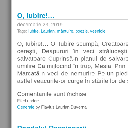
O, Iubire!…
decembrie 23, 2019
Tags:
Iubire
,
Laurian
,
mântuire
,
poezie
,
vesnicie
O, Iubire!… O, Iubire scumpă, Creatoare 
cereşti, Deapururi în veci străluceş
salvatoare Cuprinsă-n planul de salvare!
umilire Ca mijlocind în trup, Mesia, Prin 
Marcată-n veci de nemurire Pe-un piede
astfel veacurile-or curge În stările lor d
Comentariile sunt închise
pentru
O,
Filed under:
Iubire!…
Generale
by Flavius Laurian Duverna