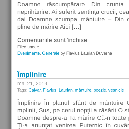
Doamne răscumpărare Din crunta 
neprihănire. Ai suferit sentinţa crucii, c
dai Doamne scumpa mântuire – Din cer
pline de mărire Aici […]
Comentariile sunt închise
pentru
Rondelul
Filed under:
Iubirii
Evenimente
,
Generale
by Flavius Laurian Duverna
Sfinte
Împlinire
mai 21, 2019
Tags:
Calvar
,
Flavius
,
Laurian
,
mântuire
,
poezie
,
vesnicie
Împlinire În planul sfânt de mântuir
mplinit, Sus, pe cerul nopţii a răsărit O s
Doamne despre-a Ta mărire Că-n toate pur
Ţi-a anunţat venirea Puternic în cuvân