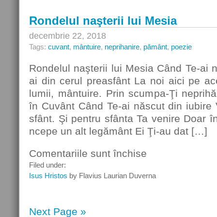
Rondelul naşterii lui Mesia
decembrie 22, 2018
Tags:
cuvant
,
mântuire
,
neprihanire
,
pământ
,
poezie
Rondelul naşterii lui Mesia Când Te-ai n
ai din cerul preasfânt La noi aici pe a
lumii, mântuire. Prin scumpa-Ţi neprih
în Cuvânt Când Te-ai născut din iubire V
sfânt. Şi pentru sfânta Ta venire Doar î
ncepe un alt legământ Ei Ţi-au dat […]
Comentariile sunt închise
pentru
Rondelul
Filed under:
naşterii
Isus Hristos
by Flavius Laurian Duverna
lui
Mesia
Next Page »