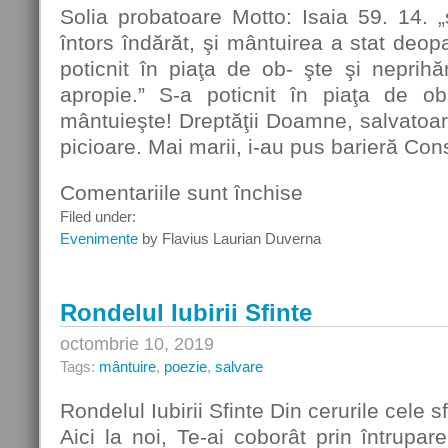
Solia probatoare Motto: Isaia 59. 14. „ş
întors îndărăt, şi mântuirea a stat deop
poticnit în piaţa de ob- şte şi neprih
apropie.” S-a poticnit în piaţa de o
mântuieşte! Dreptăţii Doamne, salvatoa
picioare. Mai marii, i-au pus barieră Co
Comentariile sunt închise
pentru
Solia
Filed under:
probatoare
Evenimente
by Flavius Laurian Duverna
Rondelul Iubirii Sfinte
octombrie 10, 2019
Tags:
mântuire
,
poezie
,
salvare
Rondelul Iubirii Sfinte Din cerurile cele s
Aici la noi, Te-ai coborât prin întrupa