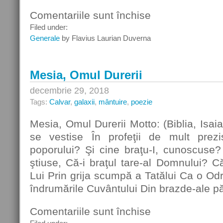
Comentariile sunt închise
pentru
La
Filed under:
Tronul
Generale
by Flavius Laurian Duverna
Tatălui
Cel
Sfânt
Mesia, Omul Durerii
decembrie 29, 2018
Tags:
Calvar
,
galaxii
,
mântuire
,
poezie
Mesia, Omul Durerii Motto: (Biblia, Isai
se vestise În profeţii de mult prez
poporului? Şi cine braţu-I, cunoscuse?
ştiuse, Că-i braţul tare-al Domnului? Că
Lui Prin grija scumpă a Tatălui Ca o Odr
îndrumările Cuvântului Din brazde-ale p
Comentariile sunt închise
pentru
Mesia,