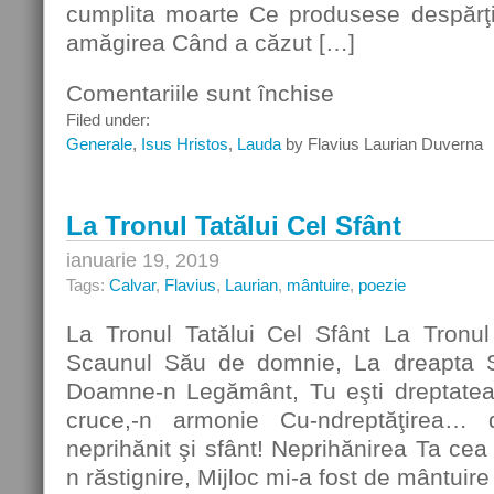
cumplita moarte Ce produsese despărţir
amăgirea Când a căzut […]
Comentariile sunt închise
pentru
Împlinire
Filed under:
Generale
,
Isus Hristos
,
Lauda
by Flavius Laurian Duverna
La Tronul Tatălui Cel Sfânt
ianuarie 19, 2019
Tags:
Calvar
,
Flavius
,
Laurian
,
mântuire
,
poezie
La Tronul Tatălui Cel Sfânt La Tronul
Scaunul Său de domnie, La dreapta S
Doamne-n Legământ, Tu eşti dreptatea
cruce,-n armonie Cu-ndreptăţirea…
neprihănit şi sfânt! Neprihănirea Ta cea
n răstignire, Mijloc mi-a fost de mântuire