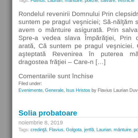
Tags:
Flavius
,
Laurian
,
mântuire
,
poezie
,
salvare
,
vesnicie
Rondelul revenirii Domnului Prin clepsid
suntem pe pragul veşniciei; Să-nălţăm s
avem o mântuire asigurată. Prin salva
Spre-a vedea slava Împărăţiei, Prin c
arată, Că suntem pe pragul veşniciei. 
aşteptată Revenirea în puterea măr
dragostea frăţiei – Care-n […]
Comentariile sunt închise
pentru
Rondelul
Filed under:
revenirii
Evenimente
,
Generale
,
Isus Hristos
by Flavius Laurian Duv
Domnului
Solia probatoare
noiembrie 8, 2019
Tags:
credinţă
,
Flavius
,
Golgota
,
jertfă
,
Laurian
,
mântuire
,
p