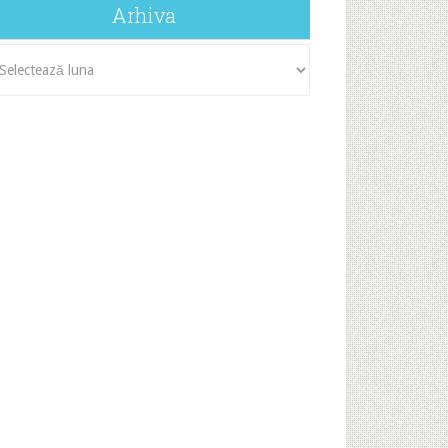
Arhiva
iva