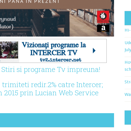
Hi
Ude
Jul
Ho
 - Stiri si programe Tv impreuna!
sch
Str
rimiteti redir.2% catre Intercer;
n 2015 prin Lucian Web Service
Wat