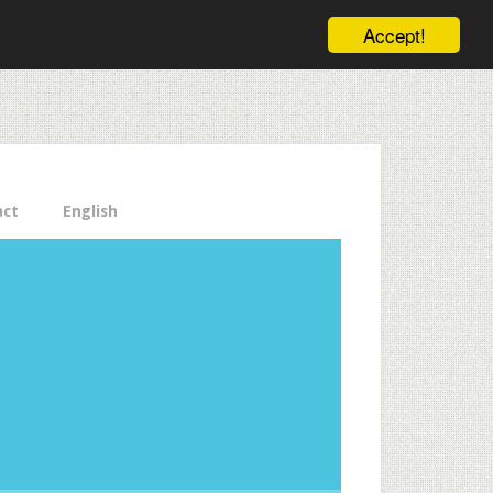
ele pe email aici!
Accept!
Close
act
English