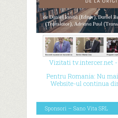
Vizitati tv.intercer.net
Pentru Romania: Nu mai t
Website-ul continua di
Sponsori – Sano Vita SRL