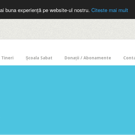
cer in mod frecvent?
Doneaza pentru Intercer aici!
Inscrie-te la buletin
ai buna experiență pe website-ul nostru.
Citeste mai mult
Tineri
Școala Sabat
Donații / Abonamente
Cont
e