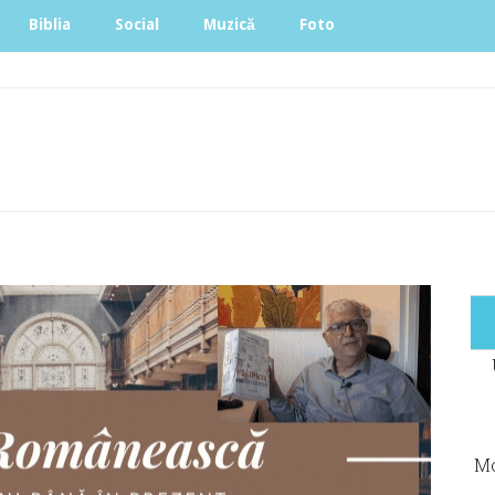
Biblia
Social
Muzică
Foto
Mo