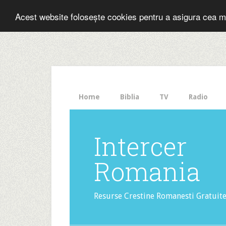
Folosesti Inter
Acest website folosește cookies pentru a asigura cea m
The
HelloBar
- a
little
bar
that
Home
Biblia
TV
Radio
gets
noticed!
Intercer
Romania
Resurse Crestine Romanesti Gratuit