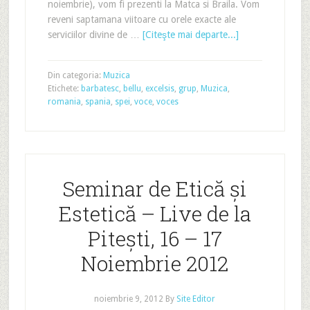
noiembrie), vom fi prezenti la Matca si Braila. Vom
reveni saptamana viitoare cu orele exacte ale
serviciilor divine de …
[Citeşte mai departe...]
Din categoria:
Muzica
Etichete:
barbatesc
,
bellu
,
excelsis
,
grup
,
Muzica
,
romania
,
spania
,
spei
,
voce
,
voces
Seminar de Etică și
Estetică – Live de la
Pitești, 16 – 17
Noiembrie 2012
noiembrie 9, 2012
By
Site Editor