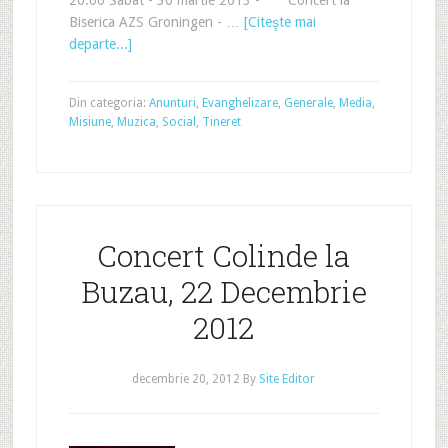
20.oo Sabat - 30 martie 2013 - Concert la
Biserica AZS Groningen - …
[Citeşte mai
departe...]
Din categoria:
Anunturi
,
Evanghelizare
,
Generale
,
Media
,
Misiune
,
Muzica
,
Social
,
Tineret
Concert Colinde la
Buzau, 22 Decembrie
2012
decembrie 20, 2012
By
Site Editor