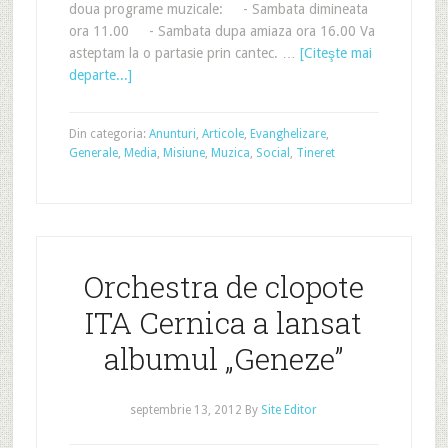
doua programe muzicale: - Sambata dimineata
ora 11.00 - Sambata dupa amiaza ora 16.00 Va
asteptam la o partasie prin cantec. …
[Citeşte mai
departe...]
Din categoria:
Anunturi
,
Articole
,
Evanghelizare
,
Generale
,
Media
,
Misiune
,
Muzica
,
Social
,
Tineret
Orchestra de clopote
ITA Cernica a lansat
albumul „Geneze”
septembrie 13, 2012
By
Site Editor