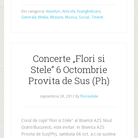
Din categoria:
Anunturi
,
Articole
,
Evanghelizare
,
Generale
,
Media
,
Misiune
,
Muzica
,
Social
,
Tineret
Concerte „Flori si
Stele” 6 Octombrie
Provita de Sus (Ph)
septembrie 28, 2012
By
florisistele
Corul de copii"Flori si Stele" al Bisericii AZS Noul
Grant/Bucuresti, este invitat in Biserica AZS
Provita de Sus(Ph), sambata 06 oct. a.c.sa sustina