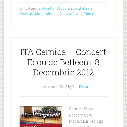
Din categoria:
Anunturi
,
Articole
,
Evanghelizare
,
Generale
,
Media
,
Misiune
,
Muzica
,
Social
,
Tineret
ITA Cernica – Concert
Ecou de Betleem, 8
Decembrie 2012
decembrie 4, 2012
By
Site Editor
Concert Ecou de
Betleem Corul
Institutului Teologic