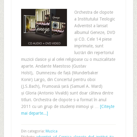
Orchestra de clopote
a Institutului Teologic
Adventist a lansat
albumul Geneze, DVD
și CD. Cele 14 piese
imprimate, sunt
lucrări din repertoriul
muzicii clasice şi al celei religioase cu o muzicalitate
aparte. Andante Maestoso (Gustav
Holst), Dumnezeu de față (Wunderbaker
Konir) Largo, din Concertul pentru oboi
(J.S.Bach), Frumoasă țară (Samuel A. Ward)
și Gloria (Antonio Vivaldi) sunt doar câteva dintre
titluri. Orchestra de clopote s-a format în anul
2011 cu un grup de studenți inimoşi şi …
[Citeşte
mai departe...]
Din categoria:
Muzica
Etichete:
adventist
,
cd
,
Cernica
,
clopote
,
dvd
,
institut
,
ita
,