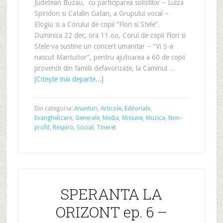
Judetean Buzau, cu participarea solistilor – Luiza
Spiridon si Catalin Gatan, a Grupului vocal –
Elogiu si a Corului de copii “Flori si Stele”.
Duminica 22 dec, ora 11.oo, Corul de copii Flori si
Stele va sustine un concert umanitar – “Vi S-a
nascut Mantuitor”, pentru ajutoarea a 60 de copii
proveniti din familii defavorizate, la Caminul …
[Citeşte mai departe...]
Din categoria:
Anunturi
,
Articole
,
Editoriale
,
Evanghelizare
,
Generale
,
Media
,
Misiune
,
Muzica
,
Non-
profit
,
Respiro
,
Social
,
Tineret
SPERANTA LA
ORIZONT ep. 6 –