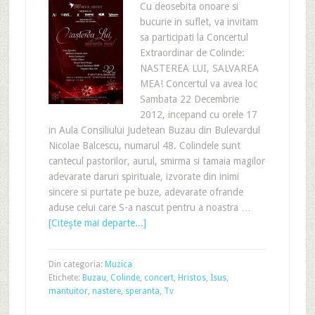
Cu deosebita onoare si
bucurie in suflet, va invitam
sa participati la Concertul
Extraordinar de Colinde:
NASTEREA LUI, SALVAREA
MEA! Concertul va avea loc
Sambata 22 Decembrie
2012, incepand cu orele 17
in Aula Consiliului Judetean Buzau din Bulevardul
Nicolae Balcescu, numarul 48. Colindele sunt
cantecul pastorilor, aurul, smirma si tamaia magilor
adevarate daruri spirituale, izvorate din inimi
sincere si purtate pe buze, adevarate ofrande
aduse celui care S-a nascut pentru a noastra …
[Citeşte mai departe...]
Din categoria:
Muzica
Etichete:
Buzau
,
Colinde
,
concert
,
Hristos
,
Isus
,
mantuitor
,
nastere
,
speranta
,
Tv