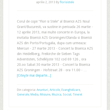
aprilie 2, 2013
By
florisistele
Corul de copii “Flori si Stele” al Bisericii AZS Noul
Grant/Bucuresti, va sustine in perioada 26 martie -
12 aprilie 2013, mai multe concerte in Europa, la
invitatia Bisericii AZS Groningen/Olanda si Bisericii
AZS din Porto/Portugalia, dupa cum urmeaza:
Miercuri - 27 martie 2013 - Concert la Biserica AZS
din Heidellberg, Freikirche de Sieben Tags
Adventisten, Schelklyste 102 cod 69 126 , ora
20.oo Sabat 30 martie 2013 - Concert la Biserica
AZS Groningen - Hofstraat 28 - ora 11.00 - …
[Citeşte mai departe...]
Din categoria:
Anunturi
,
Articole
,
Evanghelizare
,
Generale
,
Media
,
Misiune
,
Muzica
,
Social
,
Tineret