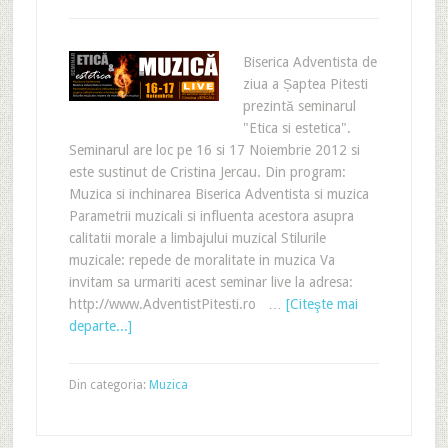
Biserica Adventista de
ziua a Șaptea Pitesti
prezintă seminarul
"Etica si estetica".
Seminarul are loc pe 16 si 17 Noiembrie 2012 si
este sustinut de Cristina Jercau. Din program:
Muzica si inchinarea Biserica Adventista si muzica
Parametrii muzicali si influenta acestora asupra
calitatii morale a limbajului muzical Stilurile
muzicale: repede de moralitate in muzica Va
invitam sa urmariti acest seminar live la adresa:
http://www.AdventistPitesti.ro …
[Citeşte mai
departe...]
Din categoria:
Muzica