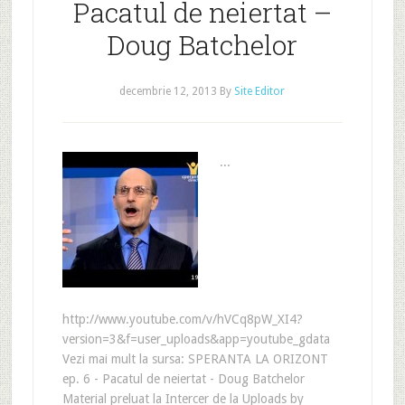
Pacatul de neiertat –
Doug Batchelor
decembrie 12, 2013
By
Site Editor
...
http://www.youtube.com/v/hVCq8pW_XI4?
version=3&f=user_uploads&app=youtube_gdata
Vezi mai mult la sursa: SPERANTA LA ORIZONT
ep. 6 - Pacatul de neiertat - Doug Batchelor
Material preluat la Intercer de la Uploads by