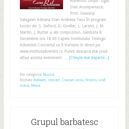
Adventist Dirijor: Ligia
Stan Acompaniază:
Prof. Geanina
Salagean Adriana Stan Andreea Tacu În program
lucrări de: S. Deford, D. Goeller, L. Larson, J. M.
Martin, J. Rutter și alți compozitori. Sâmbăta 8
Decembrie ora 18.00 Capela Institutului Teologic
Adventist Concertul va fi transmis în direct pe
www.institutadventist.ro Puteti descarca mai josul
afisul acestui eveniment. …
[Citeşte mai departe...]
Din categoria:
Muzica
Etichete:
Betleem
,
concert
,
Craciun
,
ecou
,
Hristos
,
iosif
,
maria
,
Mesia
Grupul barbatesc