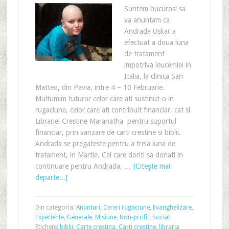
Suntem bucurosi sa
va anuntam ca
Andrada Uskar a
efectuat a doua luna
de tratament
impotriva leucemiei in
Italia, la clinica San
Matteo, din Pavia, intre 4 – 10 Februarie.
Multumim tuturor celor care ati sustinut-o in
rugaciune, celor care ati contribuit financiar, cat si
Librariei Crestine Maranatha pentru suportul
financiar, prin vanzare de carti crestine si biblii.
Andrada se pregateste pentru a treia luna de
tratament, in Martie. Cei care doriti sa donati in
continuare pentru Andrada, …
[Citeşte mai
departe...]
Din categoria:
Anunturi
,
Cereri rugaciune
,
Evanghelizare
,
Experiente
,
Generale
,
Misiune
,
Non-profit
,
Social
Etichete:
biblii
,
Carte crestina
,
Carti crestine
,
libraria