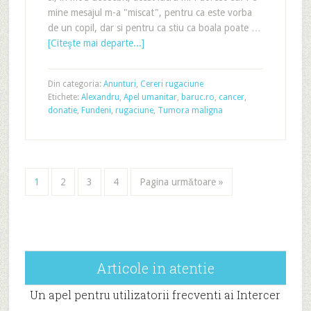
mine mesajul m-a "miscat", pentru ca este vorba
de un copil, dar si pentru ca stiu ca boala poate …
[Citeşte mai departe...]
Din categoria:
Anunturi
,
Cereri rugaciune
Etichete:
Alexandru
,
Apel umanitar
,
baruc.ro
,
cancer
,
donatie
,
Fundeni
,
rugaciune
,
Tumora maligna
1
2
3
4
Pagina următoare »
Articole in atentie
Un apel pentru utilizatorii frecventi ai Intercer