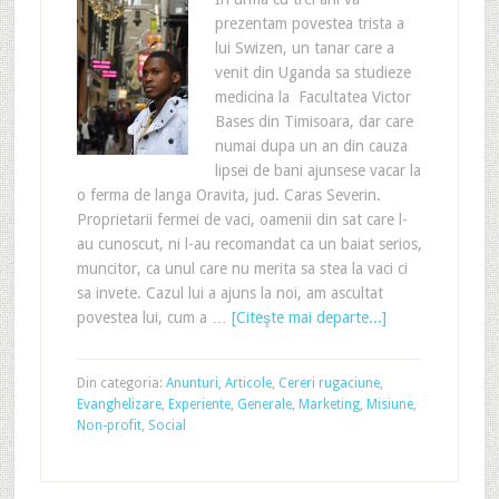
prezentam povestea trista a
lui Swizen, un tanar care a
venit din Uganda sa studieze
medicina la Facultatea Victor
Bases din Timisoara, dar care
numai dupa un an din cauza
lipsei de bani ajunsese vacar la
o ferma de langa Oravita, jud. Caras Severin.
Proprietarii fermei de vaci, oamenii din sat care l-
au cunoscut, ni l-au recomandat ca un baiat serios,
muncitor, ca unul care nu merita sa stea la vaci ci
sa invete. Cazul lui a ajuns la noi, am ascultat
povestea lui, cum a …
[Citeşte mai departe...]
Din categoria:
Anunturi
,
Articole
,
Cereri rugaciune
,
Evanghelizare
,
Experiente
,
Generale
,
Marketing
,
Misiune
,
Non-profit
,
Social