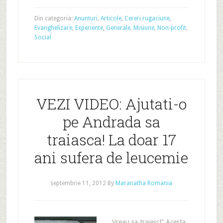
Din categoria:
Anunturi
,
Articole
,
Cereri rugaciune
,
Evanghelizare
,
Experiente
,
Generale
,
Misiune
,
Non-profit
,
Social
VEZI VIDEO: Ajutati-o
pe Andrada sa
traiasca! La doar 17
ani sufera de leucemie
septembrie 11, 2012
By
Maranatha Romania
,,Vreau sa traiesc!” Acesta