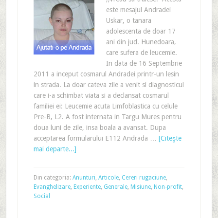
este mesajul Andradei
Uskar, o tanara
adolescenta de doar 17
ani din jud. Hunedoara,
care sufera de leucemie.
In data de 16 Septembrie
2011 a inceput cosmarul Andradei printr-un lesin
in strada. La doar cateva zile a venit si diagnosticul
care i-a schimbat viata si a declansat cosmarul
familiei ei: Leucemie acuta Limfoblastica cu celule
Pre-B, L2. A fost internata in Targu Mures pentru
doua luni de zile, insa boala a avansat. Dupa
acceptarea formularului E112 Andrada …
[Citeşte
mai departe...]
Din categoria:
Anunturi
,
Articole
,
Cereri rugaciune
,
Evanghelizare
,
Experiente
,
Generale
,
Misiune
,
Non-profit
,
Social