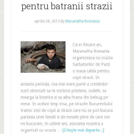
pentru batranii strazii
aprilie 28, 2013
By
Maranatha Romania
Ca in fiecare an,
Maranatha Romania
organizeaza cu ocazia
Sarbatorilor de Pasti
o masa calda pentru
copii strazii. In
aceasta perioda, cea mai mare parte a crestinilor
sunt obisnuiti sa isi viziteze prietenii, rudele, sa
mearga la biserica si sa aiba hrana din belsug pe
mese. In acelasi timp insa, pe strazile Bucurestiului
traiesc zeci de copii ai strazii care nu se pot bucura
partasia unei familii si de mesele pline de care noi
ne bucuram. In ultimii ani, asociatia noastra a
organizat cu ocazia …
[Citeşte mai departe...]