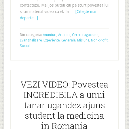
contacteze. Mai jos puteti citi pe scurt povestea lui
si un material video cu el. In …
[Citeşte mai
departe...]
Din categoria:
Anunturi
,
Articole
,
Cereri rugaciune
,
Evanghelizare
,
Experiente
,
Generale
,
Misiune
,
Non-profit
,
Social
VEZI VIDEO: Povestea
INCREDIBILA a unui
tanar ugandez ajuns
student la medicina
in Romania