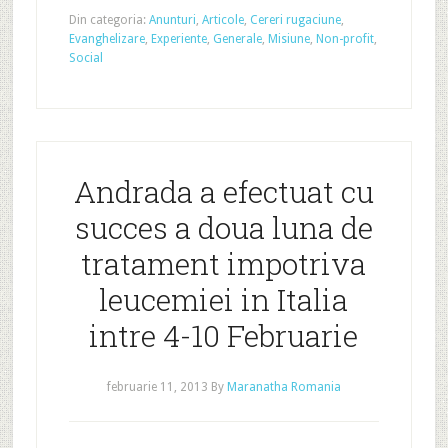
Din categoria:
Anunturi
,
Articole
,
Cereri rugaciune
,
Evanghelizare
,
Experiente
,
Generale
,
Misiune
,
Non-profit
,
Social
Andrada a efectuat cu
succes a doua luna de
tratament impotriva
leucemiei in Italia
intre 4-10 Februarie
februarie 11, 2013
By
Maranatha Romania