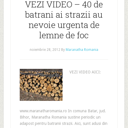
VEZI VIDEO – 40 de
batrani ai strazii au
nevoie urgenta de
lemne de foc
noiembrie 28, 2012
By
Maranatha Romania
VEZI VIDEO AICI:
www.maranatharomania.ro In comuna Batar, jud.
Bihor, Maranatha Romania sustine periodic un
adapost pentru batranii strazii. Aici, sunt adusi din