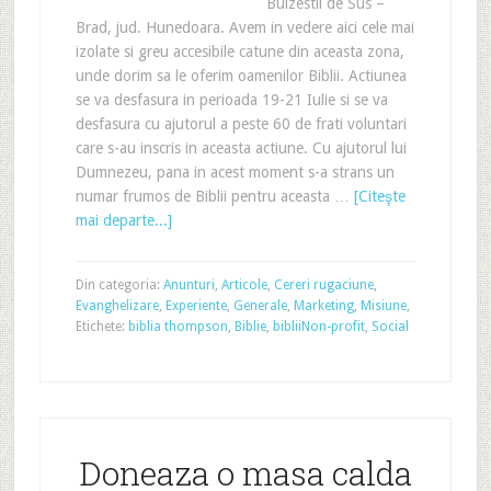
Bulzestii de Sus –
Brad, jud. Hunedoara. Avem in vedere aici cele mai
izolate si greu accesibile catune din aceasta zona,
unde dorim sa le oferim oamenilor Biblii. Actiunea
se va desfasura in perioada 19-21 Iulie si se va
desfasura cu ajutorul a peste 60 de frati voluntari
care s-au inscris in aceasta actiune. Cu ajutorul lui
Dumnezeu, pana in acest moment s-a strans un
numar frumos de Biblii pentru aceasta …
[Citeşte
mai departe...]
Din categoria:
Anunturi
,
Articole
,
Cereri rugaciune
,
Evanghelizare
,
Experiente
,
Generale
,
Marketing
,
Misiune
,
Etichete:
biblia thompson
,
Biblie
,
biblii
Non-profit
,
Social
Doneaza o masa calda