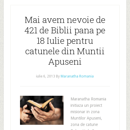
Mai avem nevoie de
421 de Biblii pana pe
18 Iulie pentru
catunele din Muntii
Apuseni
iulie 6, 2013
By
Maranatha Romania
Maranatha Romania
initiaza un proiect
misionar in zona
Muntilor Apuseni,
zona de catune