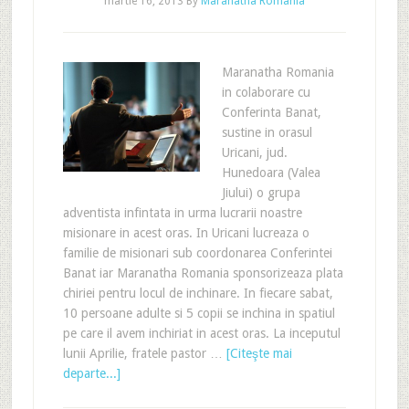
martie 16, 2013
By
Maranatha Romania
Maranatha Romania
in colaborare cu
Conferinta Banat,
sustine in orasul
Uricani, jud.
Hunedoara (Valea
Jiului) o grupa
adventista infintata in urma lucrarii noastre
misionare in acest oras. In Uricani lucreaza o
familie de misionari sub coordonarea Conferintei
Banat iar Maranatha Romania sponsorizeaza plata
chiriei pentru locul de inchinare. In fiecare sabat,
10 persoane adulte si 5 copii se inchina in spatiul
pe care il avem inchiriat in acest oras. La inceputul
lunii Aprilie, fratele pastor …
[Citeşte mai
departe...]