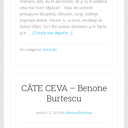
chemare, iată, eu m-am înrolat. Vii şi tu în atelierul
celui mai mare-Mpărat? Viaţa de ucenicie
presupune disciplină, Altruism, curaj, nobleţe,
inspiraţie divină. Fiecare zi, ca lutul, modelaţi de
Duhul Sfânt, Să-I fim ucenici destoinici şi în fapte,
şi-n …
[Citeşte mai departe...]
Din categoria:
Generale
CÂTE CEVA – Benone
Burtescu
martie 13, 2014
By
Benone Burtescu