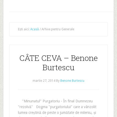
Ești aici:
Acasă
/
Arhive pentru Generale
CÂTE CEVA – Benone
Burtescu
martie 27, 2014
By
Benone Burtescu
"Minunatul" Purgatoriu - În final Dumnezeu
"rezolvă" Dogma "purgatoriului" care a vânzolit
lumea creștină de peste o jumătate de mileniu, și