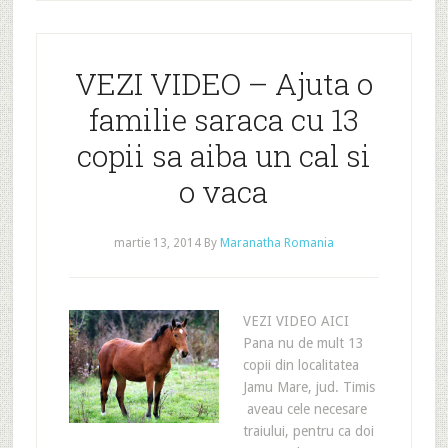
VEZI VIDEO – Ajuta o
familie saraca cu 13
copii sa aiba un cal si
o vaca
martie 13, 2014
By
Maranatha Romania
VEZI VIDEO AICI
Pana nu de mult 13
copii din localitatea
Jamu Mare, jud. Timis
aveau cele necesare
traiului, pentru ca doi