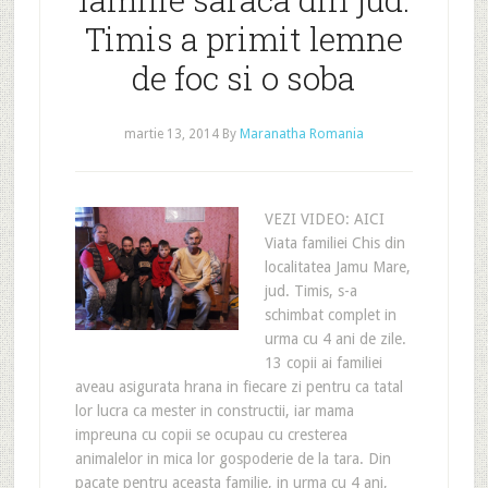
Timis a primit lemne
de foc si o soba
martie 13, 2014
By
Maranatha Romania
VEZI VIDEO: AICI
Viata familiei Chis din
localitatea Jamu Mare,
jud. Timis, s-a
schimbat complet in
urma cu 4 ani de zile.
13 copii ai familiei
aveau asigurata hrana in fiecare zi pentru ca tatal
lor lucra ca mester in constructii, iar mama
impreuna cu copii se ocupau cu cresterea
animalelor in mica lor gospoderie de la tara. Din
pacate pentru aceasta familie, in urma cu 4 ani,