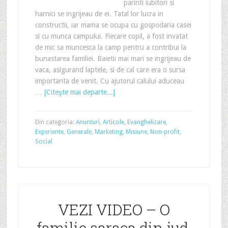
parinti iubitori si
harnici se ingrijeau de ei. Tatal lor lucra in
constructii, iar mama se ocupa cu gospodaria casei
si cu munca campului. Fiecare copil, a fost invatat
de mic sa muncesca la camp pentru a contribui la
bunastarea familiei. Baietii mai mari se ingrijeau de
vaca, asigurand laptele, si de cal care era o sursa
importanta de venit. Cu ajutorul calului aduceau
…
[Citeşte mai departe...]
Din categoria:
Anunturi
,
Articole
,
Evanghelizare
,
Experiente
,
Generale
,
Marketing
,
Misiune
,
Non-profit
,
Social
VEZI VIDEO – O
familie saraca din jud.