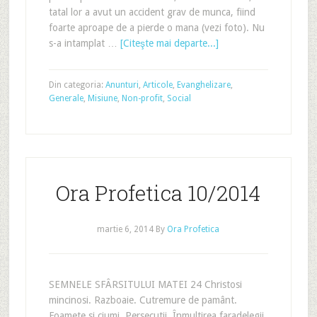
tatal lor a avut un accident grav de munca, fiind
foarte aproape de a pierde o mana (vezi foto). Nu
s-a intamplat …
[Citeşte mai departe...]
Din categoria:
Anunturi
,
Articole
,
Evanghelizare
,
Generale
,
Misiune
,
Non-profit
,
Social
Ora Profetica 10/2014
martie 6, 2014
By
Ora Profetica
SEMNELE SFÂRSITULUI MATEI 24 Christosi
mincinosi. Razboaie. Cutremure de pamânt.
Foamete si ciumi. Persecutii. Înmultirea faradelegii.