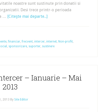
ivitatile noastre sunt sustinute prin donatii si
organizatii. Desi trece printr-o perioada
i-a …
[Citeşte mai departe...]
mente
,
financiar
,
frecvent
,
intercer
,
internet
,
Non-profit
,
ocial
,
sponsorizare
,
suporter
,
sustinere
ntercer – Ianuarie – Mai
2013
1, 2013
By
Site Editor