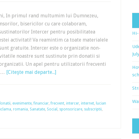
eni, In primul rand multumim lui Dumnezeu,
sorilor, bisericilor cu care colaboram,
 sustinatorilor Intercer pentru posibilitatea
Hi
estei activitati! Va reamintim ca toate materialele
Ude
 sunt gratuite. Intercer este o organizatie non-
Jul
ivitatile noastre sunt sustinute prin donatii si
organizatii. Un apel pentru utilizatorii frecventi
Ho
e …
[Citeşte mai departe...]
sch
Str
Wat
donatii
,
evenimente
,
financiar
,
frecvent
,
intercer
,
internet
,
lucian
eclama
,
romania
,
Sanatate
,
Social
,
sponsorizare
,
subscriptii
,