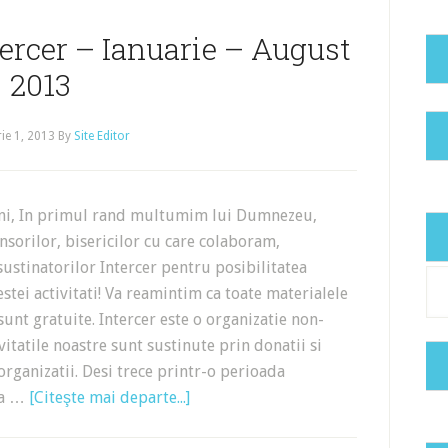
tercer – Ianuarie – August
2013
ie 1, 2013
By
Site Editor
eni, In primul rand multumim lui Dumnezeu,
sorilor, bisericilor cu care colaboram,
 sustinatorilor Intercer pentru posibilitatea
Cat
estei activitati! Va reamintim ca toate materialele
 sunt gratuite. Intercer este o organizatie non-
ivitatile noastre sunt sustinute prin donatii si
organizatii. Desi trece printr-o perioada
i-a …
[Citeşte mai departe...]