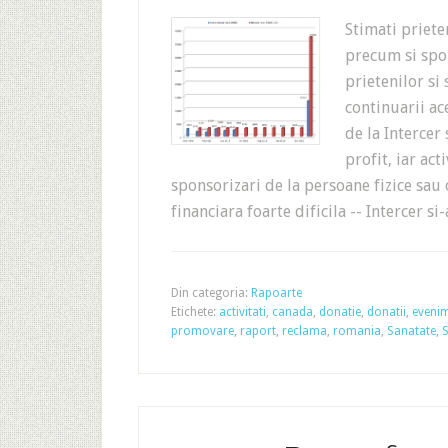
Stimati priet
precum si spon
prietenilor si
continuarii ac
de la Intercer
profit, iar act
sponsorizari de la persoane fizice sau 
financiara foarte dificila -- Intercer s
Din categoria:
Rapoarte
Etichete:
activitati
,
canada
,
donatie
,
donatii
,
eveni
promovare
,
raport
,
reclama
,
romania
,
Sanatate
,
S