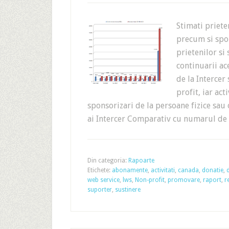
Stimati priet
precum si spon
prietenilor si
continuarii ac
de la Intercer
profit, iar act
sponsorizari de la persoane fizice sau 
ai Intercer Comparativ cu numarul d
Din categoria:
Rapoarte
Etichete:
abonamente
,
activitati
,
canada
,
donatie
,
web service
,
lws
,
Non-profit
,
promovare
,
raport
,
r
suporter
,
sustinere