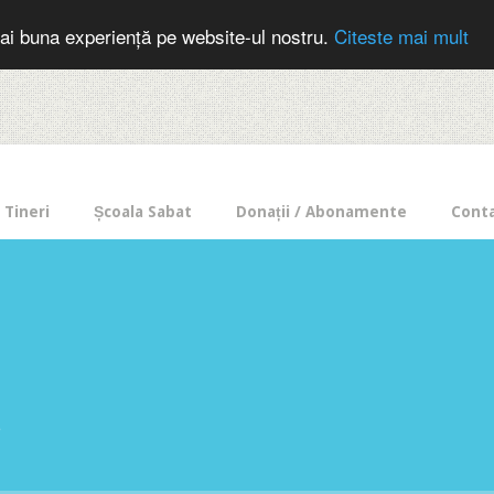
cer in mod frecvent?
Doneaza pentru Intercer aici!
Inscrie-te la buletin
ai buna experiență pe website-ul nostru.
Citeste mai mult
Tineri
Școala Sabat
Donații / Abonamente
Cont
e