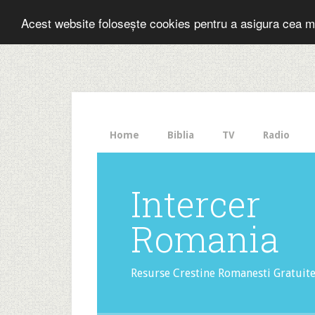
Folosesti Inter
Acest website folosește cookies pentru a asigura cea m
The
HelloBar
- a
little
bar
that
Home
Biblia
TV
Radio
gets
noticed!
Intercer
Romania
Resurse Crestine Romanesti Gratuit