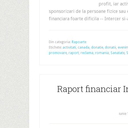
profit, iar act
sponsorizari de la persoane fizice sau 
financiara foarte dificila -- Intercer s
Din categoria:
Rapoarte
Etichete:
activitati
,
canada
,
donatie
,
donatii
,
eveni
promovare
,
raport
,
reclama
,
romania
,
Sanatate
,
S
Raport financiar I
iunie 