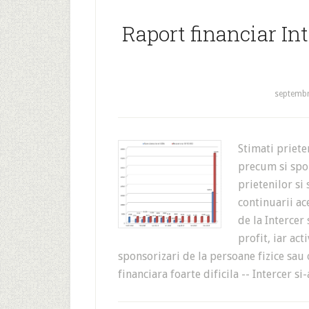
Raport financiar In
septembr
Stimati priet
precum si spon
prietenilor si
continuarii ac
de la Intercer
profit, iar act
sponsorizari de la persoane fizice sau 
financiara foarte dificila -- Intercer s