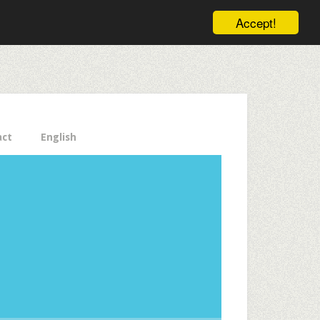
ele pe email aici!
Accept!
Close
act
English