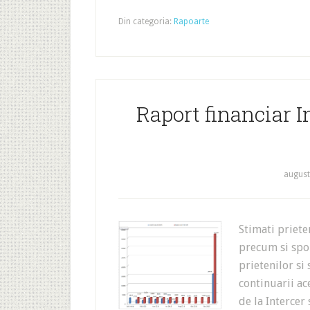
Din categoria:
Rapoarte
Raport financiar I
august
Stimati priet
precum si spon
prietenilor si
continuarii ac
de la Intercer