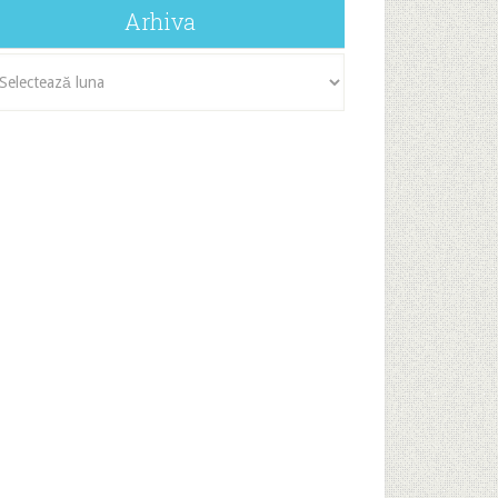
Arhiva
iva