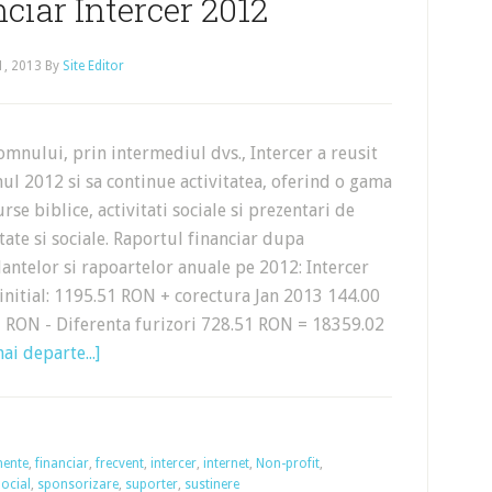
ciar Intercer 2012
1, 2013
By
Site Editor
mnului, prin intermediul dvs., Intercer a reusit
ul 2012 si sa continue activitatea, oferind o gama
rse biblice, activitati sociale si prezentari de
tate si sociale. Raportul financiar dupa
antelor si rapoartelor anuale pe 2012: Intercer
initial: 1195.51 RON + corectura Jan 2013 144.00
 RON - Diferenta furizori 728.51 RON = 18359.02
ai departe...]
mente
,
financiar
,
frecvent
,
intercer
,
internet
,
Non-profit
,
ocial
,
sponsorizare
,
suporter
,
sustinere