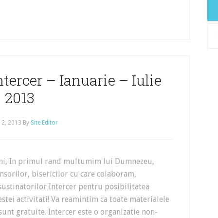
Arh
ntercer – Ianuarie – Iulie
2013
 2, 2013
By
Site Editor
eni, In primul rand multumim lui Dumnezeu,
sorilor, bisericilor cu care colaboram,
 sustinatorilor Intercer pentru posibilitatea
estei activitati! Va reamintim ca toate materialele
 sunt gratuite. Intercer este o organizatie non-