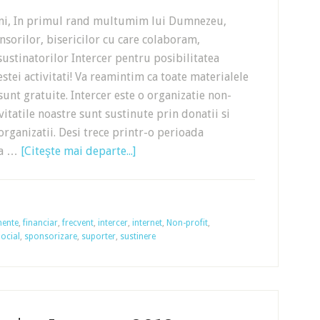
eni, In primul rand multumim lui Dumnezeu,
sorilor, bisericilor cu care colaboram,
 sustinatorilor Intercer pentru posibilitatea
estei activitati! Va reamintim ca toate materialele
 sunt gratuite. Intercer este o organizatie non-
ivitatile noastre sunt sustinute prin donatii si
organizatii. Desi trece printr-o perioada
i-a …
[Citeşte mai departe...]
mente
,
financiar
,
frecvent
,
intercer
,
internet
,
Non-profit
,
ocial
,
sponsorizare
,
suporter
,
sustinere