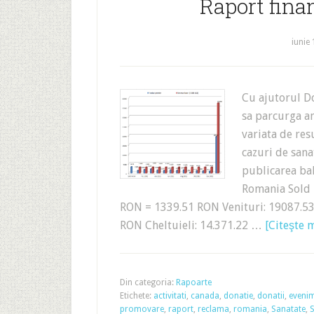
Raport finan
iunie 
Cu ajutorul Do
sa parcurga an
variata de resu
cazuri de sana
publicarea bal
Romania Sold 
RON = 1339.51 RON Venituri: 19087.53
RON Cheltuieli: 14.371.22 …
[Citeşte m
Din categoria:
Rapoarte
Etichete:
activitati
,
canada
,
donatie
,
donatii
,
eveni
promovare
,
raport
,
reclama
,
romania
,
Sanatate
,
S