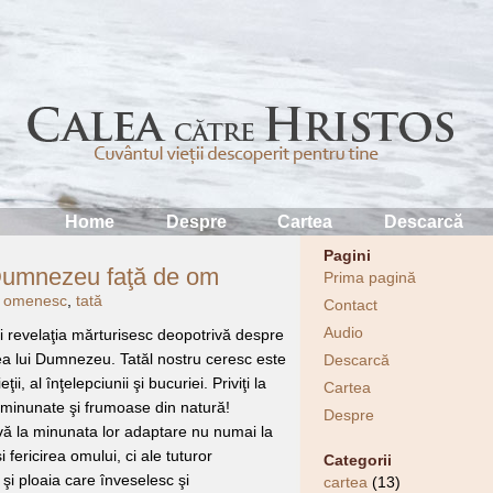
Home
Despre
Cartea
Descarcă
Pagini
 Dumnezeu faţă de om
Prima pagină
 omenesc
,
tată
Contact
Audio
i revelaţia mărturisesc deopotrivă despre
a lui Dumnezeu. Tatăl nostru ceresc este
Descarcă
eţii, al înţelepciunii şi bucuriei. Priviţi la
Cartea
e minunate şi frumoase din natură!
Despre
vă la minunata lor adaptare nu numai la
i fericirea omului, ci ale tuturor
Categorii
 şi ploaia care înveselesc şi
cartea
(13)