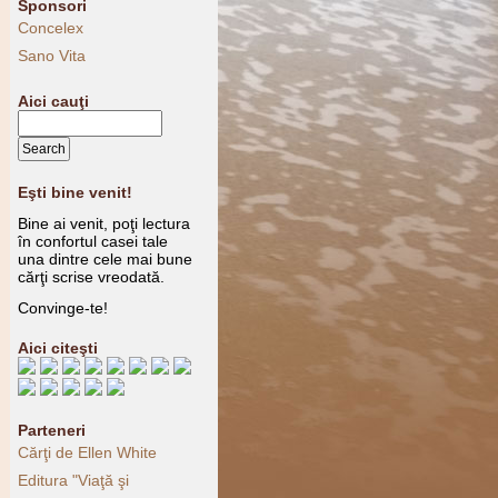
Sponsori
Concelex
Sano Vita
Aici cauţi
Eşti bine venit!
Bine ai venit, poţi lectura
în confortul casei tale
una dintre cele mai bune
cărţi scrise vreodată.
Convinge-te!
Aici citeşti
Parteneri
Cărţi de Ellen White
Editura "Viaţă şi