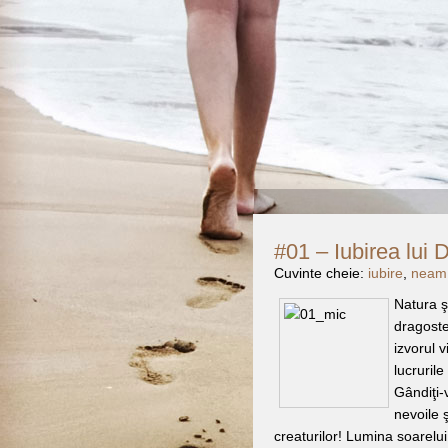
#01 – Iubirea lui
Cuvinte cheie:
iubire
,
neam
Natura ş
dragoste
izvorul vi
lucruril
Gândiţi-
nevoile ş
creaturilor! Lumina soarelui