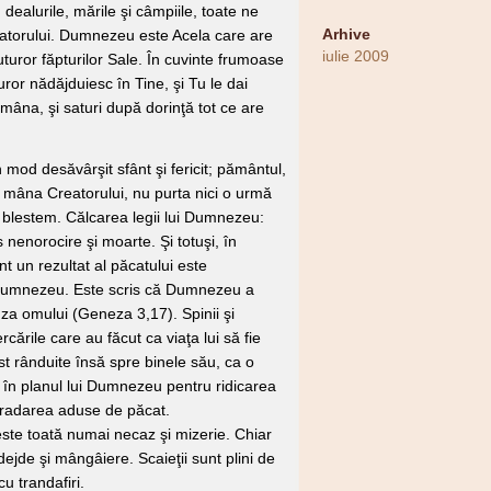
ealurile, mările şi câmpiile, toate ne
Arhive
atorului. Dumnezeu este Acela care are
iulie 2009
tuturor făpturilor Sale. În cuvinte frumoase
uror nădăjduiesc în Tine, şi Tu le dai
 mâna, şi saturi după dorinţă tot ce are
od desăvârşit sfânt şi fericit; pământul,
 mâna Creatorului, nu purta nici o urmă
lestem. Călcarea legii lui Dumnezeu:
 nenorocire şi moarte. Şi totuşi, în
nt un rezultat al păcatului este
 Dumnezeu. Este scris că Dumnezeu a
za omului (Geneza 3,17). Spinii şi
ercările care au făcut ca viaţa lui să fie
ost rânduite însă spre binele său, ca o
e în planul lui Dumnezeu pentru ridicarea
gradarea aduse de păcat.
ste toată numai necaz şi mizerie. Chiar
dejde şi mângâiere. Scaieţii sunt plini de
 cu trandafiri.