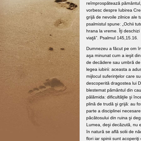
reîmprospătează pământul, d
vorbesc despre Iubirea Cre
grijă de nevoile zilnice ale 
psalmistul spune: „Ochii tut
hrana la vreme. Îţi deschizi
viaţă”. Psalmul 145,15.16.
Dumnezeu a făcut pe om în m
aşa minunat cum a ieşit din
de decădere sau umbră de b
legea iubirii: aceasta a adus
mijlocul suferinţelor care su
descoperită dragostea lui
blestemat pământul din cau
pălămida: dificultăţile şi înc
plină de trudă şi grijă: au f
parte a disciplinei necesar
păcătosului din ruina şi de
Lumea, deşi decăzută, nu e
în natură se află solii de nă
flori iar spinii sunt acoperiţi