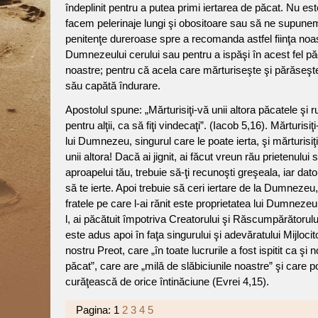
îndeplinit pentru a putea primi iertarea de păcat. Nu es
facem pelerinaje lungi şi obositoare sau să ne supune
penitenţe dureroase spre a recomanda astfel fiinţa noa
Dumnezeului cerului sau pentru a ispăşi în acest fel pă
noastre; pentru că acela care mărturiseşte şi părăseşt
său capătă îndurare.
Apostolul spune: „Mărturisiţi-vă unii altora păcatele şi ru
pentru alţii, ca să fiţi vindecaţi”. (Iacob 5,16). Mărturisi
lui Dumnezeu, singurul care le poate ierta, şi mărturisiţi
unii altora! Dacă ai jignit, ai făcut vreun rău prietenului 
aproapelui tău, trebuie să-ţi recunoşti greşeala, iar dator
să te ierte. Apoi trebuie să ceri iertare de la Dumnezeu
fratele pe care l-ai rănit este proprietatea lui Dumnezeu
l, ai păcătuit împotriva Creatorului şi Răscumpărătorul
este adus apoi în faţa singurului şi adevăratului Mijlocit
nostru Preot, care „în toate lucrurile a fost ispitit ca şi n
păcat”, care are „milă de slăbiciunile noastre” şi care 
curăţească de orice întinăciune (Evrei 4,15).
Pagina:
1
2
3
4
5