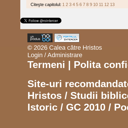
Citeşte capitolul:
1
2
3
4
5
6
7
8
9
10
11
12
13
© 2026 Calea către Hristos
Login / Administrare
Termeni
|
Polita confi
Site-uri recomdanda
Hristos
/
Studii biblic
Istoric
/
GC 2010
/
Po