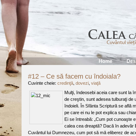
Home
Des
#12 – Ce să facem cu îndoiala?
Cuvinte cheie:
credinţă
,
dovezi
,
viaţă
Mulţi, îndeosebi aceia care sunt la în
de creştin, sunt adesea tulburaţi de 
îndoieli. În Sfânta Scriptură se află m
pe care ei nu le pot explica sau chiar
Ei se întreabă: „Cum pot cunoaşte e
calea cea dreaptă? Dacă în adevăr B
Cuvântul lui Dumnezeu, cum pot să mă eliberez de aces