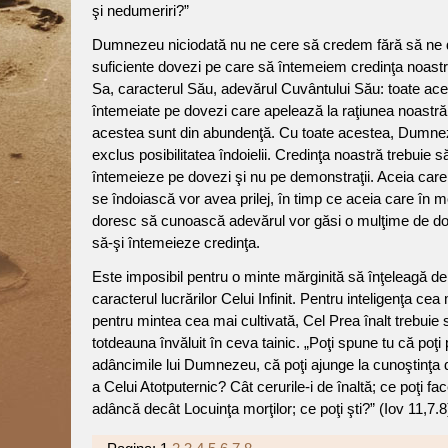
şi nedumeriri?”
Dumnezeu niciodată nu ne cere să credem fără să ne
suficiente dovezi pe care să întemeiem credinţa noastr
Sa, caracterul Său, adevărul Cuvântului Său: toate ac
întemeiate pe dovezi care apelează la raţiunea noastră,
acestea sunt din abundenţă. Cu toate acestea, Dumne
exclus posibilitatea îndoielii. Credinţa noastră trebuie s
întemeieze pe dovezi şi nu pe demonstraţii. Aceia care
se îndoiască vor avea prilej, în timp ce aceia care în 
doresc să cunoască adevărul vor găsi o mulţime de do
să-şi întemeieze credinţa.
Este imposibil pentru o minte mărginită să înţeleagă de
caracterul lucrărilor Celui Infinit. Pentru inteligenţa cea
pentru mintea cea mai cultivată, Cel Prea înalt trebuie
totdeauna învăluit în ceva tainic. „Poţi spune tu că poţi
adâncimile lui Dumnezeu, că poţi ajunge la cunoştinţa 
a Celui Atotputernic? Cât cerurile-i de înaltă; ce poţi fa
adâncă decât Locuinţa morţilor; ce poţi şti?” (Iov 11,7.8