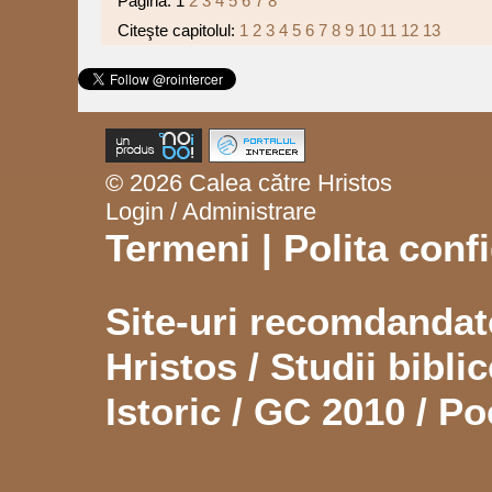
Pagina:
1
2
3
4
5
6
7
8
Citeşte capitolul:
1
2
3
4
5
6
7
8
9
10
11
12
13
© 2026 Calea către Hristos
Login / Administrare
Termeni
|
Polita confi
Site-uri recomdanda
Hristos
/
Studii biblic
Istoric
/
GC 2010
/
Po