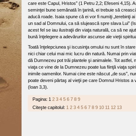
care este Capul, Hristos” (1 Petru 2,2; Efeseni 4,15).
seminţei bune semănată în ţarină, ei trebuie să crească
aducă roade. Isaia spune că ei vor fi numiţi „terebinţi ai 
un sad al Domnului, ca să slujească spre slava Lui” (Isa
acest fel se iau ilustraţii din viaţa naturală, ca să ne aju
bună înţelegere a adevărurilor ascunse ale vieţii spiritu
Toată înţelepciunea şi iscusinţa omului nu sunt în stare
nici chiar celui mai mic lucru din natură. Numai prin via
dă Dumnezeu pot trăi plantele şi animalele. Tot astfel, 
viaţa ce vine de la Dumnezeu poate lua fiinţă viaţa spiri
inimile oamenilor. Numai cine este născut „de sus”, nu
poate deveni părtaş al vieţii pe care Domnul Hristos a 
(Ioan 3,3).
Pagina:
1
2
3
4
5
6
7
8
9
Citeşte capitolul:
1
2
3
4
5
6
7
8
9
10
11
12
13