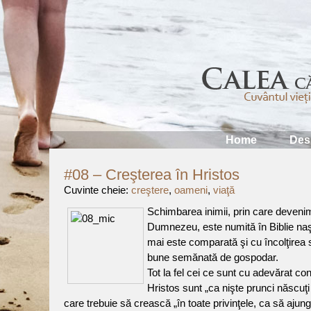
Home
Des
#08 – Creşterea în Hristos
Cuvinte cheie:
creştere
,
oameni
,
viaţă
Schimbarea inimii, prin care devenim 
Dumnezeu, este numită în Biblie naş
mai este comparată şi cu încolţirea 
bune semănată de gospodar.
Tot la fel cei ce sunt cu adevărat conv
Hristos sunt „ca nişte prunci născuţi
care trebuie să crească „în toate privinţele, ca să ajun