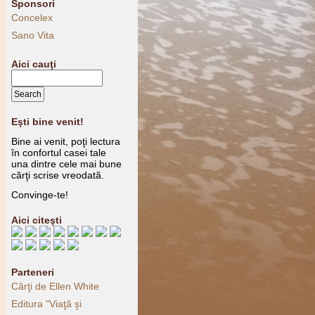
Sponsori
Concelex
Sano Vita
Aici cauţi
Eşti bine venit!
Bine ai venit, poţi lectura
în confortul casei tale
una dintre cele mai bune
cărţi scrise vreodată.
Convinge-te!
Aici citeşti
Parteneri
Cărţi de Ellen White
Editura "Viaţă şi