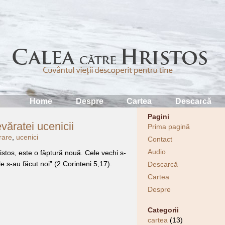
Home
Despre
Cartea
Descarcă
Pagini
ăratei ucenicii
Prima pagină
rare
,
ucenici
Contact
Audio
istos, este o făptură nouă. Cele vechi s-
le s-au făcut noi” (2 Corinteni 5,17).
Descarcă
Cartea
Despre
Categorii
cartea
(13)