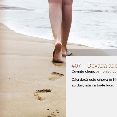
#07 – Dovada adev
Cuvinte cheie:
armonie
,
luc
Căci dacă este cineva în Hr
au dus; iată că toate lucruri