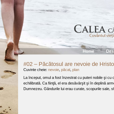
Home
Des
#02 – Păcătosul are nevoie de Hrist
Cuvinte cheie:
nevoie
,
păcat
,
plan
La început, omul a fost înzestrat cu puteri nobile şi cu 
echilibrată. Ca fiinţă, el era desăvârşit şi în deplină ar
Dumnezeu. Gândurile lui erau curate, scopurile sale, sf