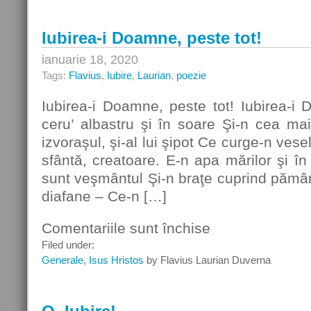
Iubirea-i Doamne, peste tot!
ianuarie 18, 2020
Tags:
Flavius
,
Iubire
,
Laurian
,
poezie
Iubirea-i Doamne, peste tot! Iubirea-i
ceru’ albastru şi în soare Şi-n cea ma
izvoraşul, şi-al lui şipot Ce curge-n vese
sfântă, creatoare. E-n apa mărilor şi în
sunt veşmântul Şi-n braţe cuprind pământ
diafane – Ce-n […]
Comentariile sunt închise
pentru
Iubirea-
Filed under:
i
Generale
,
Isus Hristos
by Flavius Laurian Duverna
Doamne,
peste
tot!