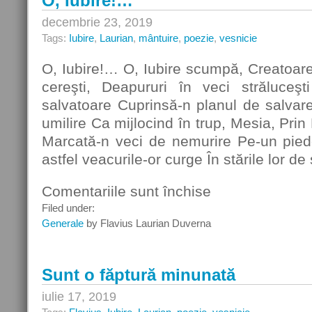
O, Iubire!…
decembrie 23, 2019
Tags:
Iubire
,
Laurian
,
mântuire
,
poezie
,
vesnicie
O, Iubire!… O, Iubire scumpă, Creatoare 
cereşti, Deapururi în veci străluceş
salvatoare Cuprinsă-n planul de salvare!
umilire Ca mijlocind în trup, Mesia, Prin 
Marcată-n veci de nemurire Pe-un piede
astfel veacurile-or curge În stările lor d
Comentariile sunt închise
pentru
O,
Filed under:
Iubire!…
Generale
by Flavius Laurian Duverna
Sunt o făptură minunată
iulie 17, 2019