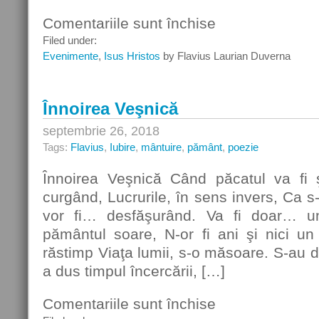
Comentariile sunt închise
pentru
Sonet
Filed under:
mesianic
Evenimente
,
Isus Hristos
by Flavius Laurian Duverna
Înnoirea Veşnică
septembrie 26, 2018
Tags:
Flavius
,
Iubire
,
mântuire
,
pământ
,
poezie
Înnoirea Veşnică Când păcatul va fi şt
curgând, Lucrurile, în sens invers, Ca s
vor fi… desfăşurând. Va fi doar… u
pământul soare, N-or fi ani şi nici un
răstimp Viaţa lumii, s-o măsoare. S-au d
a dus timpul încercării, […]
Comentariile sunt închise
pentru
Înnoirea