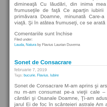
dimineaţă Cu lăudări, din inima mea 
frumuseţile de faţă Ce aparţin iubirii
primăvara Doamne, minunată Care-a t
viaţă. Şi în atâtea frumuseţi, ce se arată
Comentariile sunt închise
pentru
Rondelul
Filed under:
atâtor
Lauda
,
Natura
by Flavius Laurian Duverna
frumuseţi
Sonet de Consacrare
februarie 7, 2019
Tags:
bucurie
,
Flavius
,
Iubire
Sonet de Consacrare M-am aprins şi ars î
nu m-am consumat pe-a vieţii cale –
cântări şi Osanale Doamne, Ţi-am adus
jarul Ei de foc în scânteieri astrale Am a