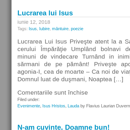
Lucrarea lui Isus
iunie 12, 2018
Tags:
Isus
,
Iubire
,
mântuire
,
poezie
Lucrarea Lui Isus Priveşte atent la a 
cerului Împărăţie Umplând bolnavi d
minuni de vindecare Turnând in inim
sărmani de pe pământ! Priveşte apo
agonia-I, cea de moarte – Ca noi de vi
Domnul luat de duşmani, Noaptea […]
Comentariile sunt închise
pentru
Lucrarea
Filed under:
lui
Evenimente
,
Isus Hristos
,
Lauda
by Flavius Laurian Duver
Isus
N-am cuvinte, Doamne bun!