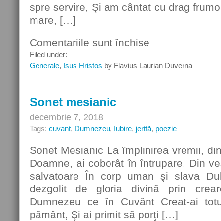
spre servire, Şi am cântat cu drag frumo
mare, […]
Comentariile sunt închise
pentru
Sonet
Filed under:
de
Generale
,
Isus Hristos
by Flavius Laurian Duverna
Consacrare
Sonet mesianic
decembrie 7, 2018
Tags:
cuvant
,
Dumnezeu
,
Iubire
,
jertfă
,
poezie
Sonet Mesianic La împlinirea vremii, din
Doamne, ai coborât în întrupare, Din veşn
salvatoare În corp uman şi slava Duh
dezgolit de gloria divină prin cre
Dumnezeu ce în Cuvânt Creat-ai totul
pământ, Şi ai primit să porţi […]