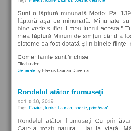
Tags:
Flavius
,
Iubire
,
Laurian
,
poezie
,
vesnicie
Sunt o făptură minunată Motto: Ps. 139
făptură aşa de minunată. Minunate sunt
bine vede sufletul meu lucrul acesta!” T
mea făptură Minuni de simţuri când a fos
sisteme ea fost dotată Şi-n binele fiinţe
Comentariile sunt închise
pentru
Sunt
Filed under:
o
Generale
by Flavius Laurian Duverna
făptură
minunată
Rondelul atâtor frumuseţi
aprilie 18, 2019
Tags:
Flavius
,
Iubire
,
Laurian
,
poezie
,
primăvară
Rondelul atâtor frumuseţi Cu primăv
Care-a trezit natura… iar la viaţă, Mă