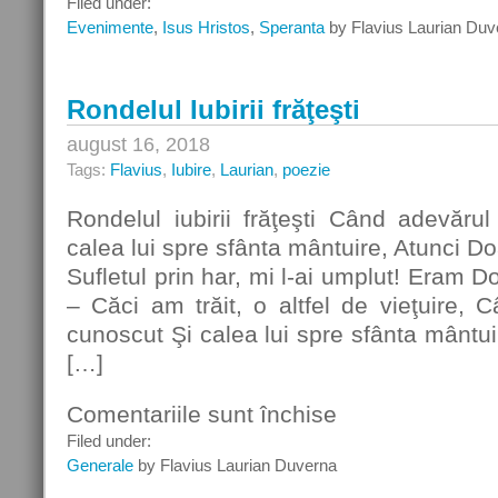
Filed under:
Veşnică
Evenimente
,
Isus Hristos
,
Speranta
by Flavius Laurian Duv
Rondelul Iubirii frăţeşti
august 16, 2018
Tags:
Flavius
,
Iubire
,
Laurian
,
poezie
Rondelul iubirii frăţeşti Când adevăr
calea lui spre sfânta mântuire, Atunci D
Sufletul prin har, mi l-ai umplut! Eram 
– Căci am trăit, o altfel de vieţuire,
cunoscut Şi calea lui spre sfânta mântuir
[…]
Comentariile sunt închise
pentru
Rondelul
Filed under:
Iubirii
Generale
by Flavius Laurian Duverna
frăţeşti