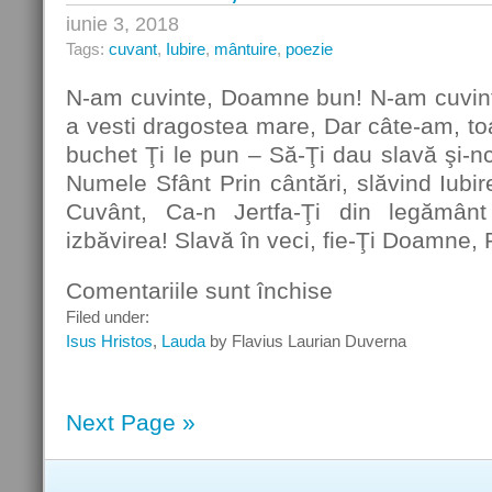
iunie 3, 2018
Tags:
cuvant
,
Iubire
,
mântuire
,
poezie
N-am cuvinte, Doamne bun! N-am cuvin
a vesti dragostea mare, Dar câte-am, toa
buchet Ţi le pun – Să-Ţi dau slavă şi-n
Numele Sfânt Prin cântări, slăvind Iubir
Cuvânt, Ca-n Jertfa-Ţi din legămân
izbăvirea! Slavă în veci, fie-Ţi Doamne,
Comentariile sunt închise
pentru
N-
Filed under:
am
Isus Hristos
,
Lauda
by Flavius Laurian Duverna
cuvinte,
Doamne
bun!
Next Page »