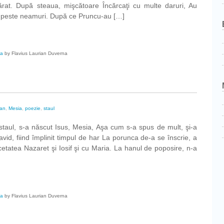
ărat. După steaua, mişcătoare Încărcaţi cu multe daruri, Au
l peste neamuri. După ce Pruncu-au […]
ta
by Flavius Laurian Duverna
ian
,
Mesia
,
poezie
,
staul
taul, s-a născut Isus, Mesia, Aşa cum s-a spus de mult, şi-a
David, fiind împlinit timpul de har La porunca de-a se înscrie, a
cetatea Nazaret şi Iosif şi cu Maria. La hanul de poposire, n-a
ta
by Flavius Laurian Duverna
m