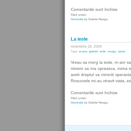
pentru
Comentariile sunt închise
Deasup
Filed under:
Generale
by Gabriel Neagu
Betlee
La iesle
noiembrie 26, 2009
Tags:
acasa
,
gabriel
,
iesle
,
neagu
,
tarziu
Vreau sa merg la iesle, m-am sa
nimeni sa ma opreasca, inima 
aveti dreptul sa nimiciti speran
Roscovele mi-au otravit viata, e
pentru
Comentariile sunt închise
La
Filed under:
Generale
by Gabriel Neagu
iesle