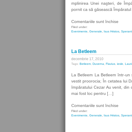
mplinirea Unei naşteri, de Împ
pornit ca să găsească Împăratu
pentru
Comentariile sunt închise
Steaua
Filed under:
Evenimente
,
Generale
,
Isus Hristos
,
Speran
lui
Mesia
La Betleem
decembrie 17, 2010
Tags:
Betleem
,
Duverna
,
Flavius
,
iesle
,
Laur
La Betleem La Betleem într-un s
vestit proorocia; În cetatea lui 
împăratului Cezar Au venit, din 
mai fost loc pentru […]
pentru
Comentariile sunt închise
La
Filed under:
Evenimente
,
Generale
,
Isus Hristos
,
Speran
Betlee