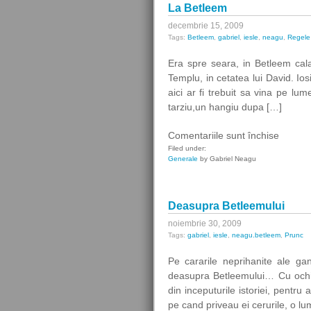
La Betleem
decembrie 15, 2009
Tags:
Betleem
,
gabriel
,
iesle
,
neagu
,
Regele
Era spre seara, in Betleem cal
Templu, in cetatea lui David. Io
aici ar fi trebuit sa vina pe lu
tarziu,un hangiu dupa […]
pentru
Comentariile sunt închise
La
Filed under:
Generale
by Gabriel Neagu
Betlee
Deasupra Betleemului
noiembrie 30, 2009
Tags:
gabriel
,
iesle
,
neagu.betleem
,
Prunc
Pe cararile neprihanite ale ga
deasupra Betleemului… Cu ochii a
din inceputurile istoriei, pentr
pe cand priveau ei cerurile, o lu