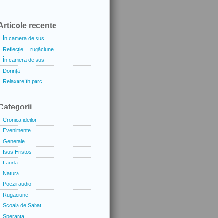
Articole recente
În camera de sus
Reflecție… rugăciune
În camera de sus
Dorință
Relaxare în parc
Categorii
Cronica ideilor
Evenimente
Generale
Isus Hristos
Lauda
Natura
Poezii audio
Rugaciune
Scoala de Sabat
Speranta