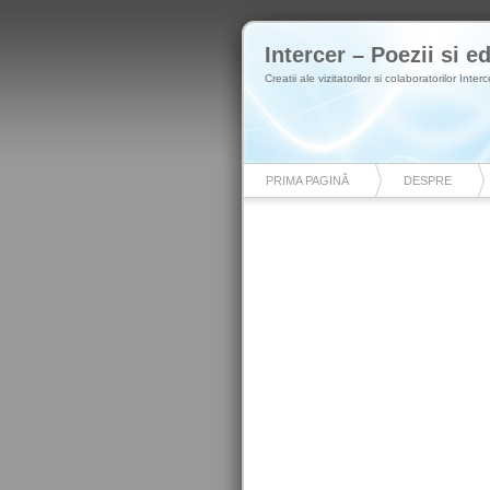
Intercer – Poezii si ed
Creatii ale vizitatorilor si colaboratorilor Interc
PRIMA PAGINĂ
DESPRE