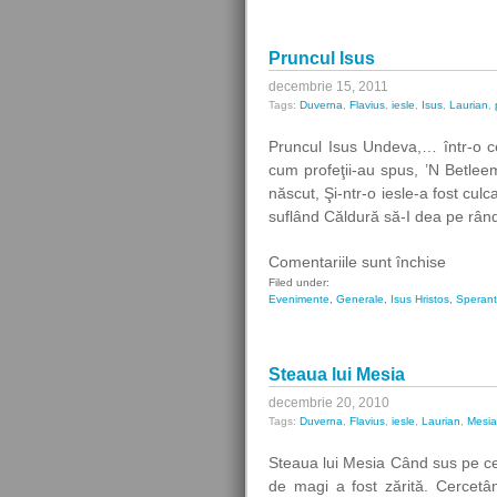
Pruncul Isus
decembrie 15, 2011
Tags:
Duverna
,
Flavius
,
iesle
,
Isus
,
Laurian
,
Pruncul Isus Undeva,… într-o c
cum profeţii-au spus, ’N Betlee
născut, Şi-ntr-o iesle-a fost cul
suflând Căldură să-I dea pe rând.
pentru
Comentariile sunt închise
Pruncu
Filed under:
Evenimente
,
Generale
,
Isus Hristos
,
Speran
Isus
Steaua lui Mesia
decembrie 20, 2010
Tags:
Duverna
,
Flavius
,
iesle
,
Laurian
,
Mesia
Steaua lui Mesia Când sus pe cer
de magi a fost zărită. Cercetâ