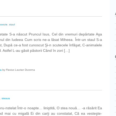
poezie
,
staul
etate S-a născut Pruncul Isus, Cel din vremuri depărtate Aşa
mul din Iudeea Cum scris ne-a lăsat Miheea. Într-un staul S-a
cat, După ce-a fost cunoscut Şi-n scutecele înfăşat, C-animalele
 Astfel L-au găsit păstorii Când în zori […]
l
ta
by Flavius Laurian Duverna
,
steaua
u-nstelat Într-o noapte… liniştită, O stea nouă… -a răsărit Ea
nd mai cu migală Ei din carţi au constatat, Că ea vesteşte-