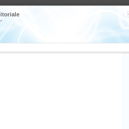
itoriale
er