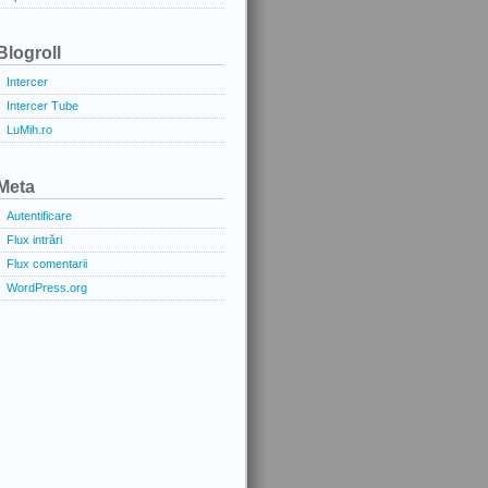
Blogroll
Intercer
Intercer Tube
LuMih.ro
Meta
Autentificare
Flux intrări
Flux comentarii
WordPress.org