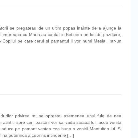
atorii se pregateau de un ultim popas inainte de a ajunge la
sif,impreuna cu Maria au cautat in Betleem un loc de gazduire,
me Copilul pe care cerul si pamantul Il vor numi Mesia. Intr-un
m
ndurilor privirea mi se opreste, asemenea unui fulg de nea
tintiti spre cer, pastorii vor sa vada steaua lui Iacob venita
u a aduce pe pamant vestea cea buna a venirii Mantuitorului. Si
mina puternica a cuprins intinderile […]