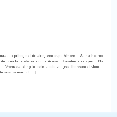
ra
mului
turat de pribegie si de alergarea dupa himere… Sa nu incerce
este prea hotarata sa ajunga Acasa… Lasati-ma sa sper… Nu
ta… Vreau sa ajung la iesle, acolo voi gasi libertatea si viata…
ste sosit momentul […]