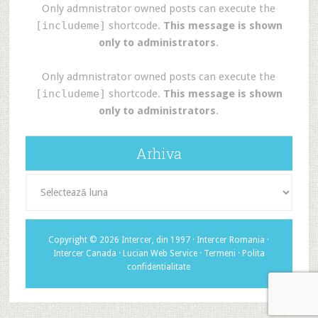
Only admnistrator owned posts can execute the
[includeme]
shortcode.
This message is shown
only to administrators
.
Only admnistrator owned posts can execute the
[includeme]
shortcode.
This message is shown
only to administrators
.
Arhiva
Arhiva
Copyright © 2026 Intercer, din 1997 ·
Intercer Romania
·
Intercer Canada
·
Lucian Web Service
·
Termeni
·
Polita
confidentialitate