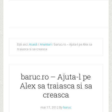
Ești aici:
Acasă
/
Anunturi
/
baruc.ro – Ajuta-l pe Alex sa
traiasca si sa creasca
baruc.ro – Ajuta-l pe
Alex sa traiasca si sa
creasca
mai 17, 2012
By
baruc