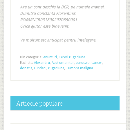
Are un cont deschis la BCR, pe numele mamei,
Dumitru Constanta Florentina:
RO48RNCB0318002970850001
Orice ajutor este binevenit.
Va multumesc anticipat pentru intelegere.
Din categoria:
Anunturi
,
Cereri rugaciune
Etichete:
Alexandru
,
Apel umanitar
,
baruc.ro
,
cancer
,
donatie
,
Fundeni
,
rugaciune
,
Tumora maligna
Articole populare