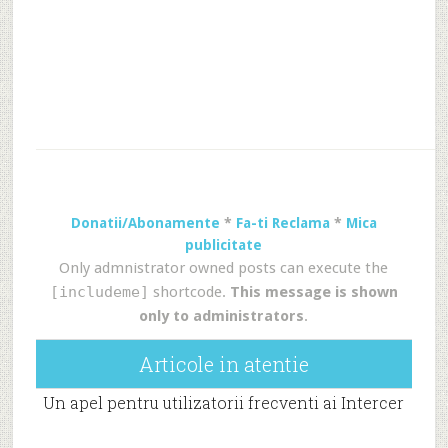
Donatii/Abonamente
*
Fa-ti Reclama
*
Mica
publicitate
Only admnistrator owned posts can execute the
[includeme]
shortcode.
This message is shown
only to administrators
.
Articole in atentie
Un apel pentru utilizatorii frecventi ai Intercer