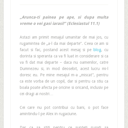
„Arunca-ti painea pe ape, si dupa multa
vreme o vei gasi iarasi!” (Eclesiastul 11.1)
Astazi am primit mesajul umanitar de mai jos, cu
rugamintea de „a-l da mai departe”. Ceea ce am si
facut si fac, postand acest mesaj si pe
blog
, cu
dorinta si speranta ca va fi luat in considerare si ca
va fi dat mai departe – daca nu oamenilor, catre
Dumnezeu si, in mod deosebit, acest lucru mi-l
doresc eu. Pe mine mesajul m-a „miscat”, pentru
ca este vorba de un copil, dar si pentru ca stiu ca
boala poate afecta pe oricine si oricand, inclusiv pe
cei dragi ai nostri…
Cei care nu pot contribui cu bani, o pot face
amintindu-l pe Alex in rugaciune.
Dar ca sa stiti pentru ce sunteti rugati sa