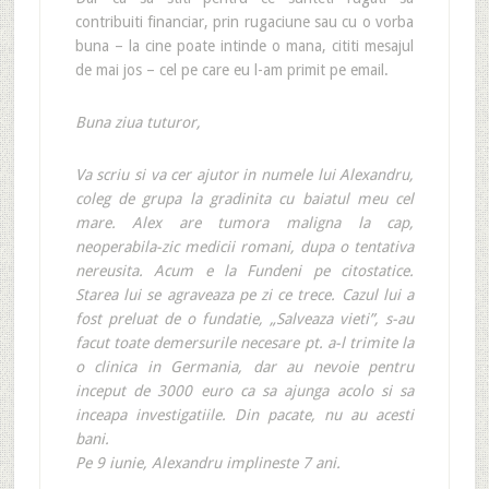
contribuiti financiar, prin rugaciune sau cu o vorba
buna – la cine poate intinde o mana, cititi mesajul
de mai jos – cel pe care eu l-am primit pe email.
Buna ziua tuturor,
Va scriu si va cer ajutor in numele lui Alexandru,
coleg de grupa la gradinita cu baiatul meu cel
mare. Alex are tumora maligna la cap,
neoperabila-zic medicii romani, dupa o tentativa
nereusita. Acum e la Fundeni pe citostatice.
Starea lui se agraveaza pe zi ce trece. Cazul lui a
fost preluat de o fundatie, „Salveaza vieti”, s-au
facut toate demersurile necesare pt. a-l trimite la
o clinica in Germania, dar au nevoie pentru
inceput de 3000 euro ca sa ajunga acolo si sa
inceapa investigatiile. Din pacate, nu au acesti
bani.
Pe 9 iunie, Alexandru implineste 7 ani.