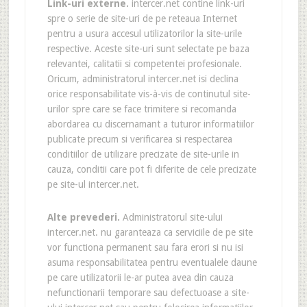
Link-uri externe.
intercer.net contine link-uri
spre o serie de site-uri de pe reteaua Internet
pentru a usura accesul utilizatorilor la site-urile
respective. Aceste site-uri sunt selectate pe baza
relevantei, calitatii si competentei profesionale.
Oricum, administratorul intercer.net isi declina
orice responsabilitate vis-à-vis de continutul site-
urilor spre care se face trimitere si recomanda
abordarea cu discernamant a tuturor informatiilor
publicate precum si verificarea si respectarea
conditiilor de utilizare precizate de site-urile in
cauza, conditii care pot fi diferite de cele precizate
pe site-ul intercer.net.
Alte prevederi.
Administratorul site-ului
intercer.net. nu garanteaza ca serviciile de pe site
vor functiona permanent sau fara erori si nu isi
asuma responsabilitatea pentru eventualele daune
pe care utilizatorii le-ar putea avea din cauza
nefunctionarii temporare sau defectuoase a site-