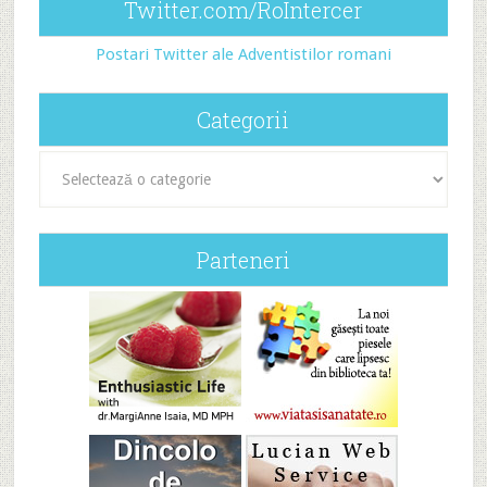
Twitter.com/RoIntercer
Postari Twitter ale Adventistilor romani
Categorii
Categorii
Parteneri