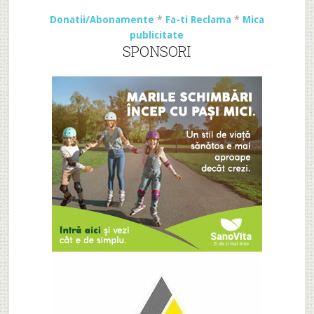
Donatii/Abonamente
*
Fa-ti Reclama
*
Mica
publicitate
SPONSORI