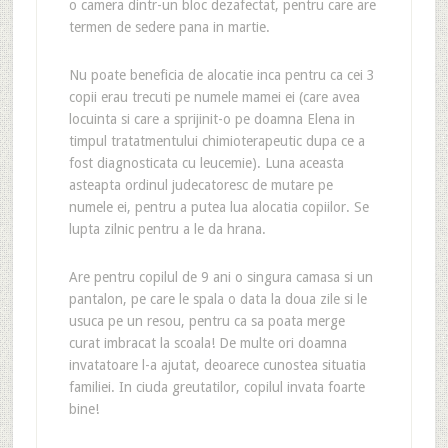
o camera dintr-un bloc dezafectat, pentru care are
termen de sedere pana in martie.
Nu poate beneficia de alocatie inca pentru ca cei 3
copii erau trecuti pe numele mamei ei (care avea
locuinta si care a sprijinit-o pe doamna Elena in
timpul tratatmentului chimioterapeutic dupa ce a
fost diagnosticata cu leucemie). Luna aceasta
asteapta ordinul judecatoresc de mutare pe
numele ei, pentru a putea lua alocatia copiilor. Se
lupta zilnic pentru a le da hrana.
Are pentru copilul de 9 ani o singura camasa si un
pantalon, pe care le spala o data la doua zile si le
usuca pe un resou, pentru ca sa poata merge
curat imbracat la scoala! De multe ori doamna
invatatoare l-a ajutat, deoarece cunostea situatia
familiei. In ciuda greutatilor, copilul invata foarte
bine!