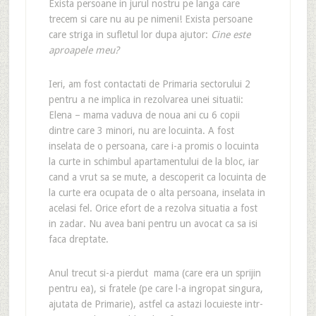
Exista persoane in jurul nostru pe langa care
trecem si care nu au pe nimeni! Exista persoane
care striga in sufletul lor dupa ajutor:
Cine este
aproapele meu?
Ieri, am fost contactati de Primaria sectorului 2
pentru a ne implica in rezolvarea unei situatii:
Elena – mama vaduva de noua ani cu 6 copii
dintre care 3 minori, nu are locuinta. A fost
inselata de o persoana, care i-a promis o locuinta
la curte in schimbul apartamentului de la bloc, iar
cand a vrut sa se mute, a descoperit ca locuinta de
la curte era ocupata de o alta persoana, inselata in
acelasi fel. Orice efort de a rezolva situatia a fost
in zadar. Nu avea bani pentru un avocat ca sa isi
faca dreptate.
Anul trecut si-a pierdut mama (care era un sprijin
pentru ea), si fratele (pe care l-a ingropat singura,
ajutata de Primarie), astfel ca astazi locuieste intr-