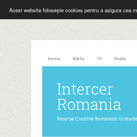
Folosesti Inter
Acest website folosește cookies pentru a asigura cea m
The
HelloBar
- a
little
bar
that
Home
Biblia
TV
Radio
gets
noticed!
Intercer
Romania
Resurse Crestine Romanesti Gratuit