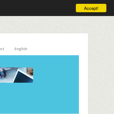
ele pe email aici!
Accept!
Close
act
English