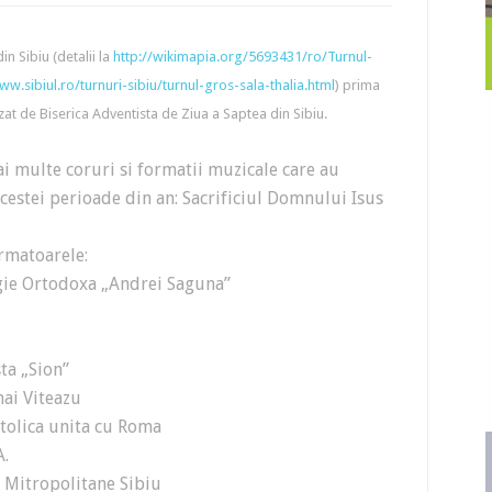
in Sibiu (detalii la
http://wikimapia.org/5693431/ro/Turnul-
ww.sibiul.ro/turnuri-sibiu/turnul-gros-sala-thalia.html
) prima
zat de Biserica Adventista de Ziua a Saptea din Sibiu.
ai multe coruri si formatii muzicale care au
acestei perioade din an: Sacrificiul Domnului Isus
rmatoarele:
ogie Ortodoxa „Andrei Saguna”
ta „Sion”
hai Viteazu
tolica unita cu Roma
A.
i Mitropolitane Sibiu