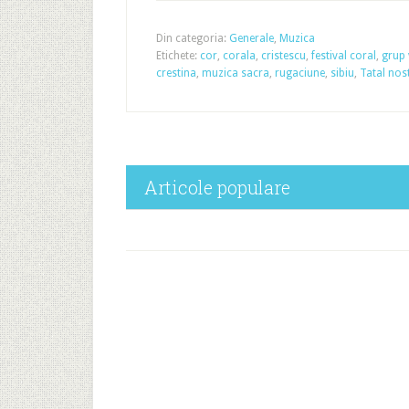
Din categoria:
Generale
,
Muzica
Etichete:
cor
,
corala
,
cristescu
,
festival coral
,
grup 
crestina
,
muzica sacra
,
rugaciune
,
sibiu
,
Tatal nos
Articole populare