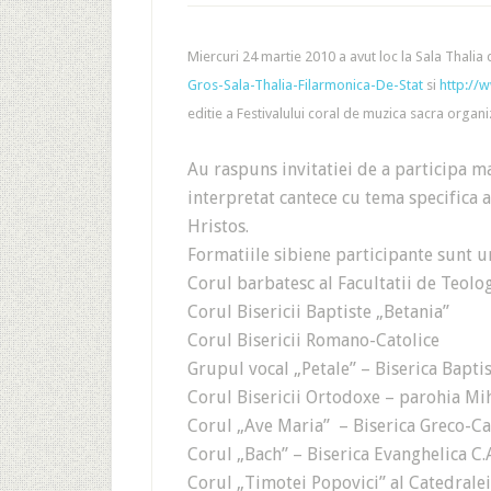
Miercuri 24 martie 2010 a avut loc la Sala Thalia d
Gros-Sala-Thalia-Filarmonica-De-Stat
si
http://w
editie a Festivalului coral de muzica sacra organi
Au raspuns invitatiei de a participa m
interpretat cantece cu tema specifica 
Hristos.
Formatiile sibiene participante sunt u
Corul barbatesc al Facultatii de Teol
Corul Bisericii Baptiste „Betania”
Corul Bisericii Romano-Catolice
Grupul vocal „Petale” – Biserica Baptis
Corul Bisericii Ortodoxe – parohia Mi
Corul „Ave Maria” – Biserica Greco-Ca
Corul „Bach” – Biserica Evanghelica C.
Corul „Timotei Popovici” al Catedrale