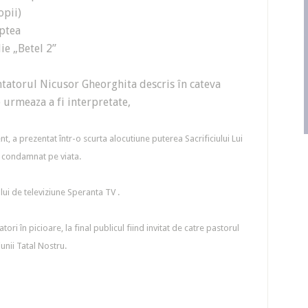
opii)
aptea
ie „Betel 2”
ntatorul Nicusor Gheorghita descris în cateva
 urmeaza a fi interpretate,
nt, a prezentat într-o scurta alocutiune puterea Sacrificiului Lui
s condamnat pe viata.
ui de televiziune Speranta TV .
ori în picioare, la final publicul fiind invitat de catre pastorul
unii Tatal Nostru.