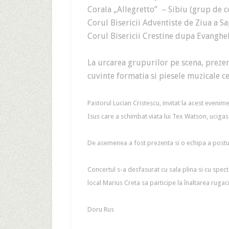
Corala „Allegretto” – Sibiu (grup de c
Corul Bisericii Adventiste de Ziua a S
Corul Bisericii Crestine dupa Evanghel
La urcarea grupurilor pe scena, preze
cuvinte formatia si piesele muzicale ce
Pastorul Lucian Cristescu, invitat la acest evenime
Isus care a schimbat viata lui Tex Watson, uciga
De asemenea a fost prezenta si o echipa a postul
Concertul s-a desfasurat cu sala plina si cu spectat
local Marius Creta sa participe la înaltarea rugaci
Doru Rus