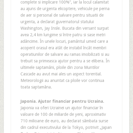
complete si implicare 100%”, iar la locul calamitat
au ajuns de urgenta elicoptere, vehicule pe perna
de aer si personal de salvare pentru situatii de
urgenta, a declarat guvernatorul statului
Washington, Jay Insle. Bucata din versant surpat
avea 2,4 km lungime si între patru si sase metri
adâncime. În unele locuri, pamântul umed care a
acoperit orasul era atât de instabil încât membri
operatiunilor de salvare au ramas imobilizati si au
trebuit sa primeasca ajutor pentru a se elibera. În
ultimele saptamâni, ploile din zona Muntilor
Cascade au avut mai ales un aspect torential.
Meteorologii au anuntat ca ploile vor continua
toata saptamâna.
Japonia. Ajutor financiar pentru Ucraina.
Japonia va oferi Ucrainei un ajutor financiar în
valoare de 100 de miliarde de yeni, aproximativ
710 milioane de euro, au declarat sâmbata surse
din cadrul executivului de la Tokyo, potrivit „Japan