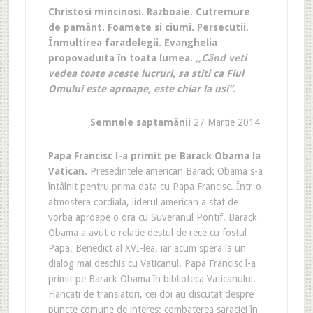
Christosi mincinosi. Razboaie. Cutremure
de pamânt. Foamete si ciumi. Persecutii.
Înmultirea faradelegii. Evanghelia
propovaduita în toata lumea.
,,Când veti
vedea toate aceste lucruri, sa stiti ca Fiul
Omului este aproape, este chiar la usi”.
Semnele saptamânii
27 Martie 2014
Papa Francisc l-a primit pe Barack Obama la
Vatican
.
Presedintele american Barack Obama s-a
întâlnit pentru prima data cu Papa Francisc. Într-o
atmosfera cordiala, liderul american a stat de
vorba aproape o ora cu Suveranul Pontif. Barack
Obama a avut o relatie destul de rece cu fostul
Papa, Benedict al XVI-lea, iar acum spera la un
dialog mai deschis cu Vaticanul. Papa Francisc l-a
primit pe Barack Obama în biblioteca Vaticanului.
Flancati de translatori, cei doi au discutat despre
puncte comune de interes: combaterea saraciei în