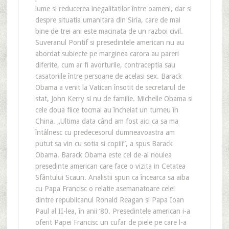
lume si reducerea inegalitatilor între oameni, dar si
despre situatia umanitara din Siria, care de mai
bine de trei ani este macinata de un razboi civil.
Suveranul Pontif si presedintele american nu au
abordat subiecte pe marginea carora au pareri
diferite, cum ar fi avorturile, contraceptia sau
casatoriile între persoane de acelasi sex. Barack
Obama a venit la Vatican însotit de secretarul de
stat, John Kerry si nu de familie. Michelle Obama si
cele doua fiice tocmai au încheiat un turneu în
China. „Ultima data când am fost aici ca sa ma
întâlnesc cu predecesorul dumneavoastra am
putut sa vin cu sotia si copiii”, a spus Barack
Obama. Barack Obama este cel de-al noulea
presedinte american care face o vizita in Cetatea
Sfântului Scaun. Analistii spun ca încearca sa aiba
cu Papa Francisc o relatie asemanatoare celei
dintre republicanul Ronald Reagan si Papa Ioan
Paul al II-lea, în anii ‘80. Presedintele american i-a
oferit Papei Francisc un cufar de piele pe care l-a