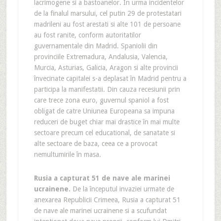
lacrimogene si a bastoanelor. În urma incidentelor
de la finalul marsului, cel putin 29 de protestatari
madrileni au fost arestati si alte 101 de persoane
au fost ranite, conform autoritatilor
guvernamentale din Madrid. Spaniolii din
provinciile Extremadura, Andalusia, Valencia,
Murcia, Asturias, Galicia, Aragon si alte provincii
învecinate capitalei s-a deplasat în Madrid pentru a
participa la manifestatii. Din cauza recesiunii prin
care trece zona euro, guvernul spaniol a fost
obligat de catre Uniunea Europeana sa impuna
reduceri de buget chiar mai drastice în mai multe
sectoare precum cel educational, de sanatate si
alte sectoare de baza, ceea ce a provocat
nemultumirile în masa.
Rusia a capturat 51 de nave ale marinei
ucrainene.
De la începutul invaziei urmate de
anexarea Republicii Crimeea, Rusia a capturat 51
de nave ale marinei ucrainene si a scufundat