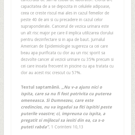
capacitatea de a se depozita in celulele adipoase,
ceea ce creste riscul mai ales in cazul femeilor de
peste 40 de ani si cu precadere in cazul celor
supraponderale. Cancerul de vezica urinara este
un alt risc major pe care il implica utilizarea clorului
pentru dezinfectare si in apa de baut. Jurnalul
American de Epidemiologie sugereza ca cei care
beau apa purificata cu clor au un risc sporit sa
dezvolte cancer al vezicii urinare cu 35% precum si
cei care inoata frecvent in piscine cu apa tratata cu
clor au acest risc crescut cu 57%.
Textul saptamânii.
,,Nu v-a ajuns nici o
ispita, care sa nu fi fost potrivita cu puterea
omeneasca. Si Dumnezeu, care este
credincios, nu va ingadui sa fiti ispititi peste
puterile voastre; ci, impreuna cu ispita, a
pregatit si mijlocul sa iesiti din ea, ca s-o
puteti rabda”.
1 Corinteni 10,13