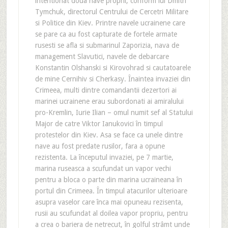
intentionat doua nave proprii, conform lui Dmitri
Tymchuk, directorul Centrului de Cercetri Militare
si Politice din Kiev. Printre navele ucrainene care
se pare ca au fost capturate de fortele armate
rusesti se afla si submarinul Zaporizia, nava de
management Slavutici, navele de debarcare
Konstantin Olshanski si Kirovohrad si cautatoarele
de mine Cernihiv si Cherkasy. Înaintea invaziei din
Crimeea, multi dintre comandantii dezertori ai
marinei ucrainene erau subordonati ai amiralului
pro-Kremlin, Iurie Ilian – omul numit sef al Statului
Major de catre Viktor Ianukovici în timpul
protestelor din Kiev. Asa se face ca unele dintre
nave au fost predate rusilor, fara a opune
rezistenta. La începutul invaziei, pe 7 martie,
marina ruseasca a scufundat un vapor vechi
pentru a bloca o parte din marina ucraineana în
portul din Crimeea. În timpul atacurilor ulterioare
asupra vaselor care înca mai opuneau rezisenta,
rusii au scufundat al doilea vapor propriu, pentru
a crea o bariera de netrecut, în golful strâmt unde