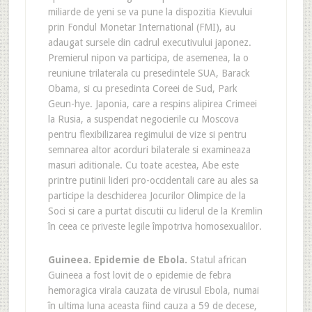
miliarde de yeni se va pune la dispozitia Kievului
prin Fondul Monetar International (FMI), au
adaugat sursele din cadrul executivului japonez.
Premierul nipon va participa, de asemenea, la o
reuniune trilaterala cu presedintele SUA, Barack
Obama, si cu presedinta Coreei de Sud, Park
Geun-hye. Japonia, care a respins alipirea Crimeei
la Rusia, a suspendat negocierile cu Moscova
pentru flexibilizarea regimului de vize si pentru
semnarea altor acorduri bilaterale si examineaza
masuri aditionale. Cu toate acestea, Abe este
printre putinii lideri pro-occidentali care au ales sa
participe la deschiderea Jocurilor Olimpice de la
Soci si care a purtat discutii cu liderul de la Kremlin
în ceea ce priveste legile împotriva homosexualilor.
Guineea.
Epidemie de Ebola.
Statul african
Guineea a fost lovit de o epidemie de febra
hemoragica virala cauzata de virusul Ebola, numai
în ultima luna aceasta fiind cauza a 59 de decese,