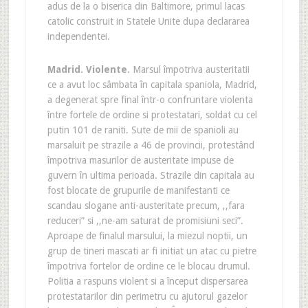
adus de la o biserica din Baltimore, primul lacas
catolic construit in Statele Unite dupa declararea
independentei.
Madrid
. Violente.
Marsul împotriva austeritatii
ce a avut loc sâmbata în capitala spaniola, Madrid,
a degenerat spre final într-o confruntare violenta
între fortele de ordine si protestatari, soldat cu cel
putin 101 de raniti. Sute de mii de spanioli au
marsaluit pe strazile a 46 de provincii, protestând
împotriva masurilor de austeritate impuse de
guvern în ultima perioada. Strazile din capitala au
fost blocate de grupurile de manifestanti ce
scandau slogane anti-austeritate precum, ,,fara
reduceri” si ,,ne-am saturat de promisiuni seci”.
Aproape de finalul marsului, la miezul noptii, un
grup de tineri mascati ar fi initiat un atac cu pietre
împotriva fortelor de ordine ce le blocau drumul.
Politia a raspuns violent si a început dispersarea
protestatarilor din perimetru cu ajutorul gazelor