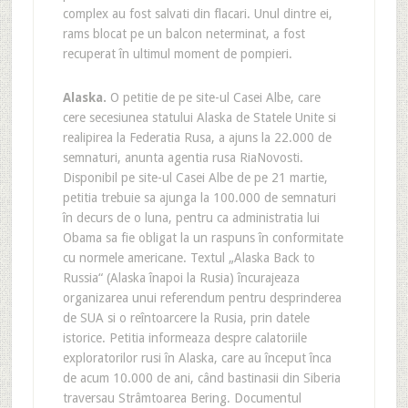
complex au fost salvati din flacari. Unul dintre ei,
rams blocat pe un balcon neterminat, a fost
recuperat în ultimul moment de pompieri.
Alaska
.
O petitie de pe site-ul Casei Albe, care
cere secesiunea statului Alaska de Statele Unite si
realipirea la Federatia Rusa, a ajuns la 22.000 de
semnaturi, anunta agentia rusa RiaNovosti.
Disponibil pe site-ul Casei Albe de pe 21 martie,
petitia trebuie sa ajunga la 100.000 de semnaturi
în decurs de o luna, pentru ca administratia lui
Obama sa fie obligat la un raspuns în conformitate
cu normele americane. Textul „Alaska Back to
Russia“ (Alaska înapoi la Rusia) încurajeaza
organizarea unui referendum pentru desprinderea
de SUA si o reîntoarcere la Rusia, prin datele
istorice. Petitia informeaza despre calatoriile
exploratorilor rusi în Alaska, care au început înca
de acum 10.000 de ani, când bastinasii din Siberia
traversau Strâmtoarea Bering. Documentul