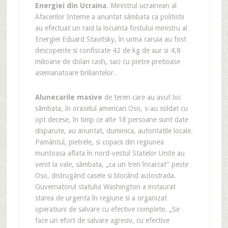
Energiei din Ucraina
. Ministrul ucrainean al
Afacerilor Interne a anuntat sâmbata ca politistii
au efectuat un raid la locuinta fostului ministru al
Energiei Eduard Stavitsky, în urma caruia au fost
descoperite si confiscate 42 de kg de aur si 4,8
milioane de dolari cash, saci cu pietre pretioase
asemanatoare briliantelor.
Alunecarile masive
de teren care au avut loc
sâmbata, în oraselul american Oso, s-au soldat cu
opt decese, în timp ce alte 18 persoane sunt date
disparute, au anuntat, duminica, autoritatile locale.
Pamântul, pietrele, si copacii din regiunea
muntoasa aflata în nord-vestul Statelor Unite au
venit la vale, sâmbata, „ca un tren încarcat” peste
Oso, distrugând casele si blocând autostrada.
Guvernatorul statului Washington a instaurat
starea de urgenta în regiune si a organizat
operatiuni de salvare cu efective complete. „Se
face un efort de salvare agresiv, cu efective