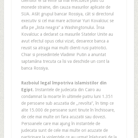
clientilor ei sa evite sa mai efectueze plati cu
monede straine, din cauza masurilor aplicate de
SUA. Atât grupul bancar Rossiya, cât si directorul
executiv si cel mai mare actionar Yuri Kovalciuc se
afla pe „lista neagra” a Washingtonului. Însa
Kovalciuc a declarat ca masurile Statelor Unite au
avut efectul opus celui vizat, deoarece banca a
reusit sa atraga mai multi clienti rusi patriotici.
Chiar si presedintele Vladimir Putin a anuntat
saptamâna trecuta ca îsi va deschide un cont la
banca Rossiya.
Razboiul legal împotriva islamistilor din
Egipt.
Instantele de judecata din Cairo au
condamnat la moarte în ultimele patru luni 1.351
de persoane sub acuzatia de ,,revolta”, în timp ce
alte 15.000 de persoane sunt tinute în închisoare,
de cele mai multe ori fara acuzatii sau dovezi.
Persoanele care mai ajung în instantele de
judecata sunt de cele mai multe ori acuzate de
participare la violentele ce au urmat înlaturarii de la