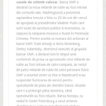
casele de schimb valutar.
Banca SMP a
declarat ca noua miliarde de ruble au fost retrase
din conturile sale. Washingtonul a prezentat
saptamâna trecuta o lista cu 20 de rusi din cercul
de apropiati ai presedintelui Vladimir Putin care
sunt vizati de sanctiuni politice si economice, ca
raspuns la campania invaziva a Rusiei în Peninsula
Crimeea. Printre acestia se numara doi actionari ai
bancii SMP: fratii Arkady si Boris Rotenberg.
Dmitry Kalantisky, directorul executiv al grupului
bancar SMP, a declarat luni în timpul unei
conferinte de presa ca aproximativ cinci miliarde de
ruble au fost retrase de catre companii, iar restul
de patru miliarde de ruble de catre persoane fizice.
SMP a anuntat vineri ca Visa si Mastercard si-au
suspendat furnizarea de servicii pentru
operatiunile de plata ale clientilor bancii, situatie
care s-a prelungit pâna duminica, când
operatiunile au fost reluate. Banca Rossiya, cu
sediul în Sankt Petersburg a cerut anterior