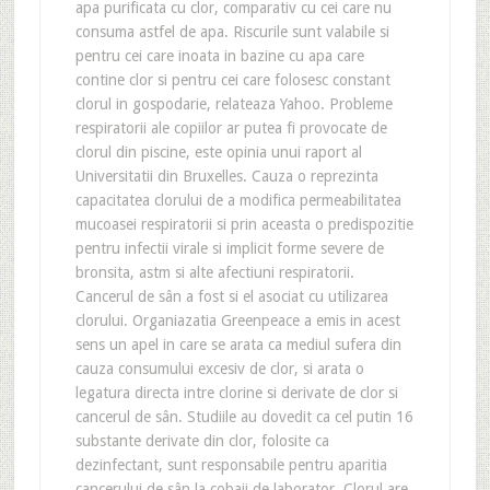
apa purificata cu clor, comparativ cu cei care nu
consuma astfel de apa. Riscurile sunt valabile si
pentru cei care inoata in bazine cu apa care
contine clor si pentru cei care folosesc constant
clorul in gospodarie, relateaza Yahoo. Probleme
respiratorii ale copiilor ar putea fi provocate de
clorul din piscine, este opinia unui raport al
Universitatii din Bruxelles. Cauza o reprezinta
capacitatea clorului de a modifica permeabilitatea
mucoasei respiratorii si prin aceasta o predispozitie
pentru infectii virale si implicit forme severe de
bronsita, astm si alte afectiuni respiratorii.
Cancerul de sân a fost si el asociat cu utilizarea
clorului. Organiazatia Greenpeace a emis in acest
sens un apel in care se arata ca mediul sufera din
cauza consumului excesiv de clor, si arata o
legatura directa intre clorine si derivate de clor si
cancerul de sân. Studiile au dovedit ca cel putin 16
substante derivate din clor, folosite ca
dezinfectant, sunt responsabile pentru aparitia
cancerului de sân la cobaii de laborator. Clorul are