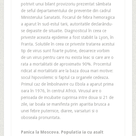
potrivit unui bilant provizoriu prezentat sâmbata
de seful departamentului de preventie din cadrul
Ministerului Sanatatii. Focarul de febra hemoragica
a aparut în sud-estul tarii, autoritatile declarându-
se depasite de situatie. Diagnosticul în ceea ce
priveste aceasta epidemie a fost stabilit la Lyon, în
Franta. Solutiile în ceea ce priveste tratarea acestui
tip de virus sunt foarte putine, deoarece vorbim
de un virus pentru care nu exista leac si care are o
rata a mortalitatii de aproximativ 90%. Procentul
ridicat al mortalitatii are la baza doua mari motive:
socul hipovolemic si faptul ca organele cedeaza.
Primul caz de îmbolnavire cu Ebola a aparut prima
oara în 1976, în centrul Africii. Virusul are o
perioada de incubatie cuprinsa intre doua si 21 de
zile, iar boala se manifesta prin aparitia brusca a
unei febre puternice, diaree, varsaturi si o
oboseala pronuntata.
Panica la Moscova. Populatia ia cu asalt