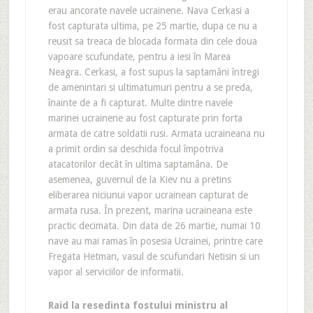
erau ancorate navele ucrainene. Nava Cerkasi a
fost capturata ultima, pe 25 martie, dupa ce nu a
reusit sa treaca de blocada formata din cele doua
vapoare scufundate, pentru a iesi în Marea
Neagra. Cerkasi, a fost supus la saptamâni întregi
de amenintari si ultimatumuri pentru a se preda,
înainte de a fi capturat. Multe dintre navele
marinei ucrainene au fost capturate prin forta
armata de catre soldatii rusi. Armata ucraineana nu
a primit ordin sa deschida focul împotriva
atacatorilor decât în ultima saptamâna. De
asemenea, guvernul de la Kiev nu a pretins
eliberarea niciunui vapor ucrainean capturat de
armata rusa. În prezent, marina ucraineana este
practic decimata. Din data de 26 martie, numai 10
nave au mai ramas în posesia Ucrainei, printre care
Fregata Hetman, vasul de scufundari Netisin si un
vapor al serviciilor de informatii.
Raid la resedinta fostului ministru al