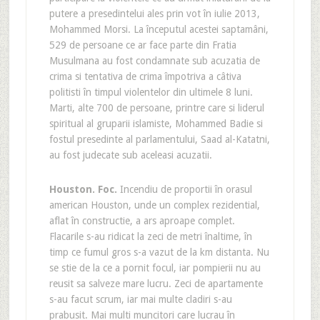
putere a presedintelui ales prin vot în iulie 2013,
Mohammed Morsi. La începutul acestei saptamâni,
529 de persoane ce ar face parte din Fratia
Musulmana au fost condamnate sub acuzatia de
crima si tentativa de crima împotriva a câtiva
politisti în timpul violentelor din ultimele 8 luni.
Marti, alte 700 de persoane, printre care si liderul
spiritual al gruparii islamiste, Mohammed Badie si
fostul presedinte al parlamentului, Saad al-Katatni,
au fost judecate sub aceleasi acuzatii.
Houston
. Foc.
Incendiu de proportii în orasul
american Houston, unde un complex rezidential,
aflat în constructie, a ars aproape complet.
Flacarile s-au ridicat la zeci de metri înaltime, în
timp ce fumul gros s-a vazut de la km distanta. Nu
se stie de la ce a pornit focul, iar pompierii nu au
reusit sa salveze mare lucru. Zeci de apartamente
s-au facut scrum, iar mai multe cladiri s-au
prabusit. Mai multi muncitori care lucrau în