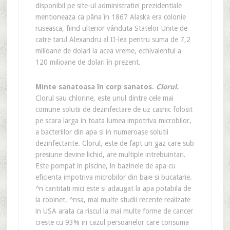
disponibil pe site-ul administratiei prezidentiale
mentioneaza ca pâna în 1867 Alaska era colonie
ruseasca, fiind ulterior vânduta Statelor Unite de
catre tarul Alexandru al II-lea pentru suma de 7,2
milioane de dolari la acea vreme, echivalentul a
120 milioane de dolari în prezent.
Minte sanatoasa în corp sanatos.
Clorul.
Clorul sau chlorine, este unul dintre cele mai
comune solutii de dezinfectare de uz casnic folosit
pe scara larga in toata lumea impotriva microbilor,
a bacteriilor din apa si in numeroase solutii
dezinfectante. Clorul, este de fapt un gaz care sub
presiune devine lichid, are multiple intrebuintari.
Este pompat in piscine, in bazinele de apa cu
eficienta impotriva microbilor din baie si bucatarie.
^n cantitati mici este si adaugat la apa potabila de
la robinet. ^nsa, mai multe studii recente realizate
in USA arata ca riscul la mai multe forme de cancer
creste cu 93% in cazul persoanelor care consuma