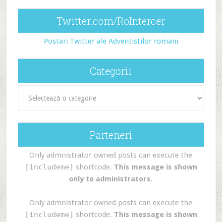
Twitter.com/RoIntercer
Postari Twitter ale Adventistilor romani
Categorii
Categorii
Parteneri
Only admnistrator owned posts can execute the
[includeme]
shortcode.
This message is shown
only to administrators
.
Only admnistrator owned posts can execute the
[includeme]
shortcode.
This message is shown