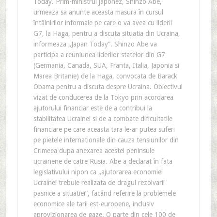
Today. Prim-ministrul japonez, Shinzo Abe,
urmeaza sa anunte aceasta masura în cursul
întâlnirilor informale pe care o va avea cu liderii
G7, la Haga, pentru a discuta situatia din Ucraina,
informeaza „Japan Today”. Shinzo Abe va
participa a reuniunea liderilor statelor din G7
(Germania, Canada, SUA, Franta, Italia, Japonia si
Marea Britanie) de la Haga, convocata de Barack
Obama pentru a discuta despre Ucraina. Obiectivul
vizat de conducerea de la Tokyo prin acordarea
ajutorului financiar este de a contribui la
stabilitatea Ucrainei si de a combate dificultatile
financiare pe care aceasta tara le-ar putea suferi
pe pietele internationale din cauza tensiunilor din
Crimeea dupa anexarea acestei peninsule
ucrainene de catre Rusia. Abe a declarat în fata
legislativului nipon ca „ajutorarea economiei
Ucrainei trebuie realizata de dragul rezolvarii
pasnice a situatiei”, facând referire la problemele
economice ale tarii est-europene, inclusiv
aprovizionarea de gaze. O parte din cele 100 de