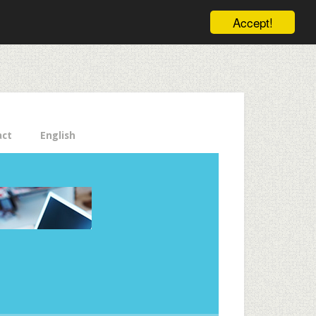
ele pe email aici!
Accept!
Close
act
English