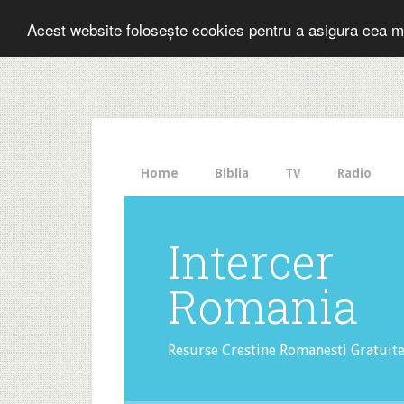
Folosesti Inter
Acest website folosește cookies pentru a asigura cea m
The
HelloBar
- a
little
bar
that
Home
Biblia
TV
Radio
gets
noticed!
Intercer
Romania
Resurse Crestine Romanesti Gratuit