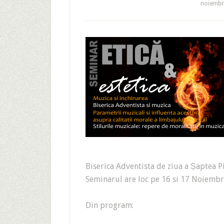
noiembri
Biserica Adventista de ziua a Șaptea Pi
Seminarul are loc pe 16 si 17 Noiembri
Din program: