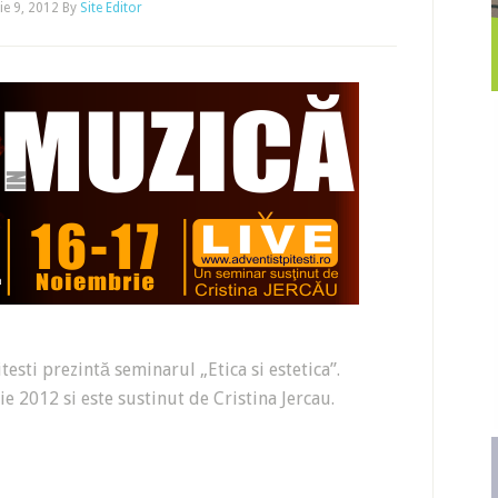
e 9, 2012
By
Site Editor
testi prezintă seminarul „Etica si estetica”.
e 2012 si este sustinut de Cristina Jercau.