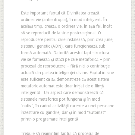
Este important faptul că Divinitatea crează
ordinea vie (antientropia), în mod inteligent. În
acelaşi timp, crează o ordinea vie, în aşa fel, încât
să se reproducă de la sine postcreaţional. O
reproducere pentru care instalează, prin creaţiune,
sistemul genetic (ADN), care funcţionează sub
formă automată. Datorită acestui fapt structura
vie se formează şi stăzi pe cale metaforică – prin
procesul de reproducere – fără nici o contribuţie
actuală din partea inteligenţei divine. Faptul în sine
este suficient ca să demonstreze că acest sistem
metaforic automat este doar iniţiat de o fiinţă
inteligentă. Un aspect care demonstrează că
sistemele metaforice pot funţiona şi în mod
“nativ”, în cadrul activităţii curente a unei persoane
înzestrare cu gândire, dar şi în mod “automat”
printr-o programare inteligentă.
Trebuie să reamintim faptul că procesul de