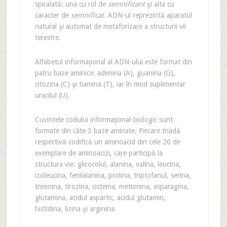
spiralată: una cu rol de
semnificant
şi alta cu
caracter de
semnificat.
ADN-ul reprezintă aparatul
natural şi automat de metaforizare a structurii vii
terestre.
Alfabetul informaţional al ADN-ului este format din
patru baze aminice: adenina (A), guanina (G),
citozina (C) şi tiamina (T), iar în mod suplimentar
uracilul (U).
Cuvintele codului informaţional-biologic sunt
formate din câte 3 baze aminate. Fiecare triadă
respectivă codifică un aminoacid din cele 20 de
exemplare de aminoacizi, care participă la
structura vie: glicocolul, alanina, valina, leucina,
izoleucina, fenilalanina, prolina, triptofanul, serina,
treonina, tirozina, cisteina, metionina, asparagina,
glutamina, acidul aspartic, acidul glutamin,
histidina, lizina şi arginina.