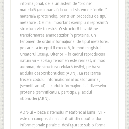
informaţional, de la un sistem de “ordine”
materială (aminoacizii) la un alt sistem de “ordine”
materială (proteinele), printr-un procedeu de tipul
metaforei. Cel mai important exemplu îl reprezintă
structura vie terestră. O structură bazată pe
transformarea aminoacizilor în proteine. Un
fenomen de ordin informaţional de tipul metaforei,
pe care l-a început îl execută, în mod magistral
Creatorul Însuşi. Ulterior – în cadrul reproducerii
naturii vii – acelaşi fenomen este realizat, în mod
automat, de structura celulară însăşi, pe baza
acidului dezoxiribonucleic (ADN). La realizarea
trecerii codului informaţional al acizilor aminaţi
(semnificantul) la codul informaţional al diverselor
proteine (semnificatul), participă şi acidul
ribonuclei (ARN).
ADN-ul – baza sistemului metaforic al lumii vii –
este un compus chimic alcătuit din două coduri
informaţionale paralele, desfăşurate sub o forma