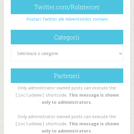
Twitter.com/RoIntercer
Postari Twitter ale Adventistilor romani
Categorii
Categorii
Parteneri
Only admnistrator owned posts can execute the
[includeme]
shortcode.
This message is shown
only to administrators
.
Only admnistrator owned posts can execute the
[includeme]
shortcode.
This message is shown
only to administrators
.