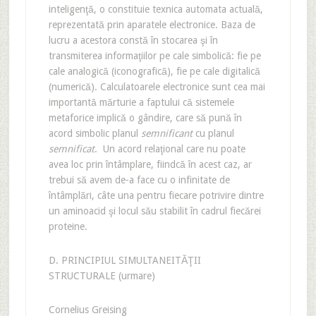
inteligenţă, o constituie texnica automata actuală,
reprezentată prin aparatele electronice. Baza de
lucru a acestora constă în stocarea şi în
transmiterea informaţiilor pe cale simbolică: fie pe
cale analogică (iconografică), fie pe cale digitalică
(numerică). Calculatoarele electronice sunt cea mai
importantă mărturie a faptului că sistemele
metaforice implică o gândire, care să pună în
acord simbolic planul
semnificant
cu planul
semnificat
. Un acord relaţional care nu poate
avea loc prin întâmplare, fiindcă în acest caz, ar
trebui să avem de-a face cu o infinitate de
întâmplări, câte una pentru fiecare potrivire dintre
un aminoacid şi locul său stabilit în cadrul fiecărei
proteine.
D. PRINCIPIUL SIMULTANEITĂŢII
STRUCTURALE (urmare)
Cornelius Greising