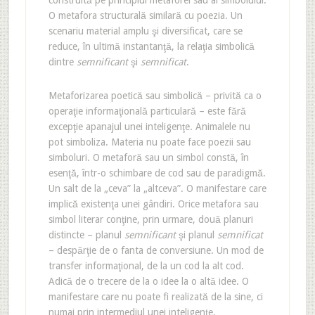
construită pe principiul metaforei sau al simbolului.
O metafora structurală similară cu poezia. Un
scenariu material amplu şi diversificat, care se
reduce, în ultimă instantanţă, la relaţia simbolică
dintre
semnificant
şi
semnificat
.
Metaforizarea poetică sau simbolică – privită ca o
operaţie informaţională particulară – este fără
excepţie apanajul unei inteligenţe. Animalele nu
pot simboliza. Materia nu poate face poezii sau
simboluri. O metaforă sau un simbol constă, în
esenţă, într-o schimbare de cod sau de paradigmă.
Un salt de la „ceva” la „altceva”. O manifestare care
implică existenţa unei gândiri. Orice metafora sau
simbol literar conţine, prin urmare, două planuri
distincte – planul
semnificant
şi planul
semnificat
– despărţie de o fanta de conversiune. Un mod de
transfer informaţional, de la un cod la alt cod.
Adică de o trecere de la o idee la o altă idee. O
manifestare care nu poate fi realizată de la sine, ci
numai prin intermediul unei inteligenţe.