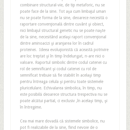
combinare structural-vie, de tip metaforic, nu se
poate face de la sine. Tot aşa cum limbajul uman
nu se poate forma de la sine, deoarece necesită o
raportare convenţională dintre cuvânt şi obiect,
nici limbajul structural genetic nu se poate naşte
de la sine, necesitând acelaşi raport convenţional
dintre aminoacizi şi aranjarea lor în cadrul
proteinei. Ideea evoluţionistă că această potrivire
are loc treptat şi în timp îndelungat, n-are nici o
valoare. Raportul simbolic dintre codul catenei cu
rol de semnificant şi codul catenei cu rol de
semnificat trebuie să fie stabilit în acelaşi timp
pentru întreaga celula şi pentru toate sistemele
pluricelulare. Echivalarea simbolica, în timp, nu
este posibilă deoarece structura trespectiva nu se
poate alcătui partial, ci exclusiv ,în acelaşi timp, şi
în întregime.
Cea mai mare dovadă că sistemele simbolice, nu
pot fi realizabile de la sine, fiind nevoie de o