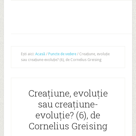
Ești aici:
Acasă
/
Puncte de vedere
/
Creațiune, evoluție
sau creațiune-evoluție? (6), de Cornelius Greising
Creațiune, evoluție
sau creațiune-
evoluție? (6), de
Cornelius Greising