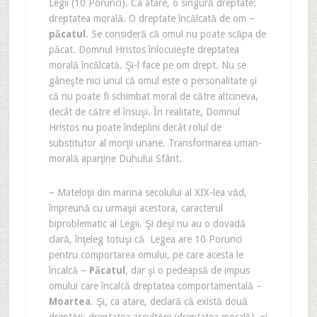
Legii (10 Porunci). Ca atare, o singură dreptate:
dreptatea morală. O dreptate încălcată de om –
păcatul
. Se consideră că omul nu poate scăpa de
păcat. Domnul Hristos înlocuieşte dreptatea
morală încălcată. Şi-l face pe om drept. Nu se
gâneşte nici unul că omul este o personalitate şi
că nu poate fi schimbat moral de către altcineva,
decât de către el însuşi. În realitate, Domnul
Hristos nu poate îndeplini decât rolul de
substitutor al morţii unane. Transformarea uman-
morală aparţine Duhului Sfânt.
– Mateloţii din marina secolului al XIX-lea văd,
împreună cu urmaşii acestora, caracterul
biproblematic al Legii. Şi deşi nu au o dovadă
clară, înţeleg totuşi că Legea are 10 Porunci
pentru comportarea omului, pe care acesta le
încalcă –
Păcatul
, dar şi o pedeapsă de impus
omului care încalcă dreptatea comportamentală –
Moartea
. Şi, ca atare, declară că există două