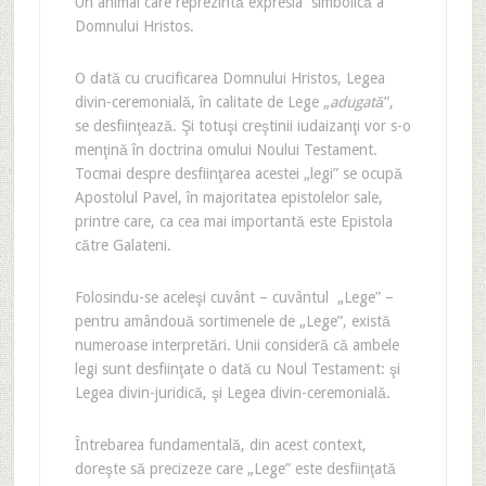
Un animal care reprezintă expresia simbolică a
Domnului Hristos.
O dată cu crucificarea Domnului Hristos, Legea
divin-ceremonială, în calitate de Lege „
adugată
”,
se desfiinţează. Şi totuşi creştinii iudaizanţi vor s-o
menţină în doctrina omului Noului Testament.
Tocmai despre desfiinţarea acestei „legi” se ocupă
Apostolul Pavel, în majoritatea epistolelor sale,
printre care, ca cea mai importantă este Epistola
către Galateni.
Folosindu-se aceleşi cuvânt – cuvântul „Lege” –
pentru amândouă sortimenele de „Lege”, există
numeroase interpretări. Unii consideră că ambele
legi sunt desfiinţate o dată cu Noul Testament: şi
Legea divin-juridică, şi Legea divin-ceremonială.
Întrebarea fundamentală, din acest context,
doreşte să precizeze care „Lege” este desfiinţată