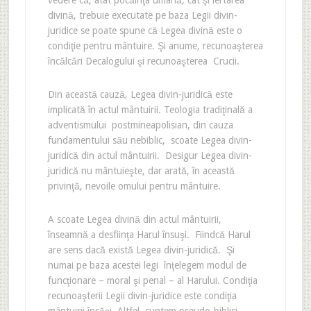
vedere că, atât pocăinţa umană, cât şi iertarea
divină, trebuie executate pe baza Legii divin-
juridice se poate spune că Legea divină este o
condiţie pentru mântuire. Şi anume, recunoaşterea
încălcări Decalogului şi recunoaşterea Crucii.
Din această cauză, Legea divin-juridică este
implicată în actul mântuirii. Teologia tradiţinală a
adventismului postmineapolisian, din cauza
fundamentului său nebiblic, scoate Legea divin-
juridică din actul mântuirii. Desigur Legea divin-
juridică nu mântuieşte, dar arată, în această
privinţă, nevoile omului pentru mântuire.
A scoate Legea divină din actul mântuirii,
înseamnă a desfiinţa Harul însuşi. Fiindcă Harul
are sens dacă există Legea divin-juridică. Şi
numai pe baza acestei legi înţelegem modul de
funcţionare – moral şi penal – al Harului. Condiţia
recunoaşterii Legii divin-juridice este condiţia