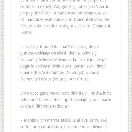
La tribuna luminată de soare însă, de pe puntea
corăbiei în derivă, Waggoner şi Jones joacă zaruri
pe paginile Bibliei. Amândoi vor să demonstreze
că mântuirea este numai prin Domnul Hristos. De
fiecare dată le cade un singur zar: zarul Domnului
Histos.
La aceeaşi tribună luminată de soare, de pe
puntea aceleiaişi corăbii în derivă, celorlalţi
combataţi le ies întotdeauna, la fiecare joc de pe
paginile aceleiaşi Biblii, două zaruri: zarul fiinţei
umane (Pocăinţa faţă de Decalogul) şi zarul
Domnului Hristos (iertarea prin Cruce).
Oare dece gândirea lor este diferită ? Fiindcă între
cele două tabere într-o luptă pe viaţă şi pe moarte
există o diferenţă radicală:
– Mateloţii din marina secolului al XVI-lea nu văd,
cu toţi urmaşii acestora, decât monoproblematica