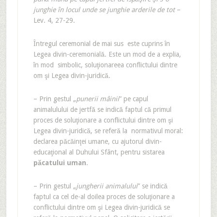
junghie în locul unde se junghie arderile de tot
–
Lev. 4, 27-29.
Întregul ceremonial de mai sus este cuprins în
Legea divin-ceremonială. Este un mod de a explia,
în mod simbolic, soluţionareea conflictului dintre
om şi Legea divin-juridică.
– Prin gestul „
punerii mâinii
” pe capul
animalulului de jertfă se indică faptul că primul
proces de soluţionare a conflictului dintre om şi
Legea divin-juridică, se referă la normativul moral:
declarea păcăinţei umane, cu ajutorul divin-
educaţional al Duhului Sfânt, pentru sistarea
păcatului uman
.
– Prin gestul „
jungherii animalului
” se indică
faptul ca cel de-al doilea proces de soluţionare a
conflictului dintre om şi Legea divin-juridică se