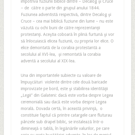
impotriva fuziunii biblice dintre – Decalog şi Cruce
– de către o parte din grupul anului 1844.
Fuziunea adventistă respectivă, dintre Decalog şi
Cruce – cea mai biblică fuziune din lume – nu este
văzută cu ochi buni de către reprezentanţii
protestanţi. Aceştia coboară în plină furtună şi vor
să înlocuiască elicea fuziunii, cu propria lor elice. O
elice demontată de la corabia protestantă a
secolului al XVI-lea, şi remontată la corabia
adventă a secolului al XIX-lea.
Una din importantele subiecte cu valoare de
împuşcături violente dintre cele două baricade
improvizate pe bord, este şi stabilirea identităţii
„Legii” din Galateni: dacă este vorba despre Legea
ceremonială sau dacă este vorba despre Legea
morală. Dovada certă, în această privinţă, o
constituie faptul că printre catargele care fluturau
pânzele sub drapel biblic, se instalează într-o
dimineaţă o tablă, în legănările valurilor, pe care