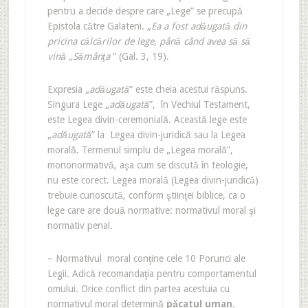
pentru a decide despre care „Lege” se precupă
Epistola către Galateni. „
Ea a fost adăugată din
pricina călcărilor de lege, până când avea să să
vină „Sămânţa
” (Gal. 3, 19).
Expresia „
adăugată
” este cheia acestui răspuns.
Singura Lege „
adăugată
”, în Vechiul Testament,
este Legea divin-ceremonială. Această lege este
„
adăugată
” la Legea divin-juridică sau la Legea
morală. Termenul simplu de „Legea morală”,
mononormativă, aşa cum se discută în teologie,
nu este corect. Legea morală (Legea divin-juridică)
trebuie cunoscută, conform ştiinţei biblice, ca o
lege care are două normative: normativul moral şi
normativ penal.
– Normativul moral conţine cele 10 Porunci ale
Legii. Adică recomandaţia pentru comportamentul
omului. Orice conflict din partea acestuia cu
normativul moral determină
păcatul uman
.