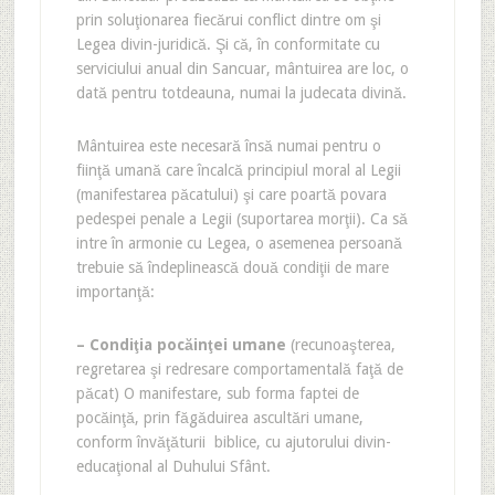
prin soluţionarea fiecărui conflict dintre om şi
Legea divin-juridică. Şi că, în conformitate cu
serviciului anual din Sancuar, mântuirea are loc, o
dată pentru totdeauna, numai la judecata divină.
Mântuirea este necesară însă numai pentru o
fiinţă umană care încalcă principiul moral al Legii
(manifestarea păcatului) şi care poartă povara
pedespei penale a Legii (suportarea morţii). Ca să
intre în armonie cu Legea, o asemenea persoană
trebuie să îndeplinească două condiţii de mare
importanţă:
– Condiţia pocăinţei umane
(recunoaşterea,
regretarea şi redresare comportamentală faţă de
păcat) O manifestare, sub forma faptei de
pocăinţă, prin făgăduirea ascultări umane,
conform învăţăturii biblice, cu ajutorului divin-
educaţional al Duhului Sfânt.