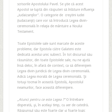
scrisorile Apostolului Pavel. Se ştie că acest
Apostol se luptă din răsputeri să înlăture influenţa
„iudaizanţilor”. O categorie de creştini iudei
(iudaizanţii) care vor să întroducă Legea divin-
ceremonială în relaţia de mântuire a Noului
Testament.
Toate Epistolele sale sunt marcate de aceste
probleme, dar Epistola către Galateni este
dedicată acestui unic subiect. În tot discursul său
răsunător, din toate Epistolele sale, nu ne ajută
însă deloc, în afară de context, ca să diferenţiem
Legea divin-juridică de Legea divin-ceremonială.
Adică Legea morală de Legea ceremonială. Şi
totuşi tocmai în această Epistolă, Apostolul
neamurilor, face această diferenţiere.
„Atunci pentru ce este Legea ?”
O întrebare
disperată, şi, în acelaşi timp, cu aer de catedră.
Răspunsul său este foarte clar şi foarte logic