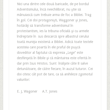
Nici una dintre cele două baricade, de pe bordul
Adventismului, încă neechilibrat, nu ştie să
mânuiască cum trebuie arma de foc a Bibliei. Trag
în gol. Cei doi protagonişti, Waggoner şi Jones,
hotărâţi să transforme adventismul în
protestantism, ies la tribuna oficială şi cu armele
îndreptate în sus descarcă spre albastrul cerului
toată muniţia existenă a Bibliei. Adică toate textele
acesteia care poartă în ele praful de puşcă
doveditor al faptului că expresia „Lege” este
desfiinţată în Bibile şi că mântuirea este oferită în
dar prin Isus Hristos. Sunt înălţate câte 8 salve
detunătoare, de către fiecare, în auzul tuturor. Cei
doi citesc cât pot de tare, ca să anihileze zgomotul
valurilor:
E. J, Wagoner A.T. Jones