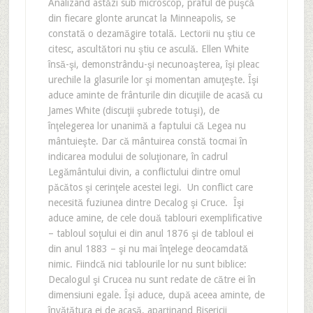
Analizând astăzi sub microscop, praful de puşcă
din fiecare glonte aruncat la Minneapolis, se
constată o dezamăgire totală. Lectorii nu ştiu ce
citesc, ascultători nu ştiu ce asculă. Ellen White
însă-şi, demonstrându-şi necunoaşterea, îşi pleac
urechile la glasurile lor şi momentan amuţeşte. Îşi
aduce aminte de frânturile din dicuţiile de acasă cu
James White (discuţii şubrede totuşi), de
înţelegerea lor unanimă a faptului că Legea nu
mântuieşte. Dar că mântuirea constă tocmai în
indicarea modului de soluţionare, în cadrul
Legământului divin, a conflictului dintre omul
păcătos şi cerinţele acestei legi. Un conflict care
necesită fuziunea dintre Decalog şi Cruce. Îşi
aduce amine, de cele două tablouri exemplificative
– tabloul soţului ei din anul 1876 şi de tabloul ei
din anul 1883 – şi nu mai înţelege deocamdată
nimic. Fiindcă nici tablourile lor nu sunt biblice:
Decalogul şi Crucea nu sunt redate de către ei în
dimensiuni egale. Îşi aduce, după aceea aminte, de
învăţătura ei de acasă, aparţinand Bisericii