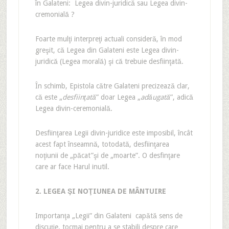
în Galateni: Legea divin-juridică sau Legea divin-
cremonială ?
Foarte mulţi interpreţi actuali consideră, în mod
greşit, că Legea din Galateni este Legea divin-
juridică (Legea morală) şi că trebuie desfiinţată.
În schimb, Epistola către Galateni precizează clar,
că este „
desfiinţată
” doar Legea „
adăugată
”, adică
Legea divin-ceremonială.
Desfiinţarea Legii divin-juridice este imposibil, încât
acest fapt înseamnă, totodată, desfiinţarea
noţiunii de „păcat”şi de „moarte”. O desfinţare
care ar face Harul inutil.
2. LEGEA ŞI NOŢIUNEA DE MÂNTUIRE
Importanţa „Legii” din Galateni capătă sens de
discuţie, tocmai pentru a se stabili despre care