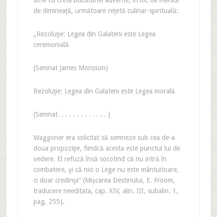
scrie cu creta bucătăriei advente, în loc de meniul
de dimineaţă, următoare reţetă culinar-spirituală:
„Rezoluţie: Legea din Galateni este Legea
ceremonială
(Semnat James Morisson)
Rezoluţie: Legea din Galateni este Legea morală
(Semnat. . . . . . . . . . . . . )
Waggoner era solicitat să semneze sub cea de-a
doua propoziţie, fiindcă acesta este punctul lui de
vedere. El refuză însă socotind că nu intră în
combatere, şi că nici o Lege nu este mântuitoare,
ci doar credinţa” (Mişcarea Destinului, E. Froom,
traducere needitata, cap. XIV, alin. III, subalin. 1,
pag, 255).