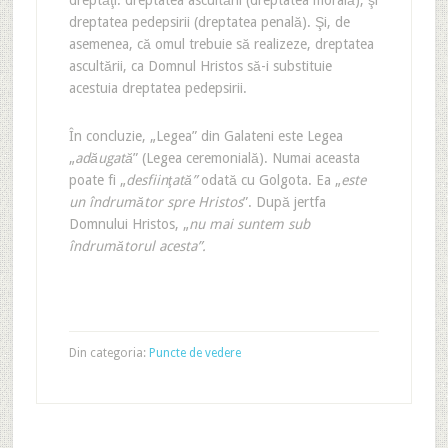
dreptăţi: dreptatea ascultării (dreptatea morală), şi
dreptatea pedepsirii (dreptatea penală). Şi, de
asemenea, că omul trebuie să realizeze, dreptatea
ascultării, ca Domnul Hristos să-i substituie
acestuia dreptatea pedepsirii.
În concluzie, „Legea” din Galateni este Legea
„
adăugată
” (Legea ceremonială). Numai aceasta
poate fi „
desfiinţată”
odată cu Golgota. Ea „
este
un îndrumător spre Hristos
”. După jertfa
Domnului Hristos, „
nu mai suntem sub
îndrumătorul acesta”.
Din categoria:
Puncte de vedere