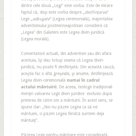
dintre cele două „Legi” este vorba. Este de mirare
faptul că, deşi este vorba despre „
desfiinţarea
”
Legii „
adăugate
” (Legea ceremonială), majoritatea
adventismului postminneapolisian consideră că
„Legea” din Galateni este Legea divin-juridică
(Legea morală).
Comentatorii actuali, din adventism sau din afara
acestuia, îşi dau totuşi seama că Legea divin-
juridică, nu poate fi desfiinţată. Din această cauză,
aceştia fac o altă greşeală, şi anume, desfiinţează
Legea divin-ceremonială
numai în cadrul
actului mântuirii
. De aceea, teologii tradiţionali
menţin valoarea Legii divin-juridice exclusiv după
primirea de către om a mântuirii. În acest sens, se
spune clar: „Noi nu păzim Legea ca să ne
mântuim, ci păzim Legea fiindcă suntem deja
mântuiţi”.
Păzirea Legii pentru mântuire este considerată