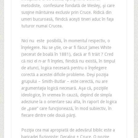
metodiste, confesiune fondată de Wesley, şi care
susţine mântuirea exclusiv prin Cruce. Ridică din
umeri bucuroasă, fiindcă aceşti tineri aduc în faţa
tuturor numai Crucea.
Nici nu este posibilă, în momentul respectiv, o
înţelegere. Nu se ştie, ce-ar fi făcut James White
(secerat de boală în 1881), dacă ar fi trăit ? Cred
că nici el n-ar fi înţeles, fiindcă nu există, în timpul
de atunci, logica necesară pentru o înţelegere
corectă a acestei dificile probleme. Deşi poziţia
grupului – Smith-Butlar – este cerectă, nu are
argumentaţia logică necesară. Aşa că, poziţiile
ideologice, în vremea în cauză, depind de simpla
adeziune la o orientare sau alta, în raport de logica
de „paie” care funcţionează, în mod subiectiv, în
fiecare dintre cele două părţi.
Poziţia cea mai apropiată de adevărul biblic este a
baricadei fuzioniste: Decalog + Cruce. O poziţe