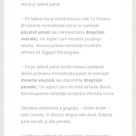
moral şi talerul penal.
– Pe talerul moral există măsura cele 10 Porunci
(încălcarea normativului moral se numeşte
păcatul uman
sau nerespectarea
dreptăţii
morale
). Un aspect care necesită pocăinţa
omului. Recunoaşterea necesităţii încadrării
viitoare pe făgaşul Decalogului.
– Pe pe talerul penal există măsura pedepsei
divine (activarea normativului penal se numeşte
moarte veşnică
sau impunerea
dreptăţii
penale
). Un aspect care necesită iertarea divină.
Recunoaşterea neceităţii acceptării efectului Crucii.
Gândirea adventistă a grupului – Smith-Butler –
este corectă. Ei discută despre cele două dreptăţi
(una morală şi alta penală).