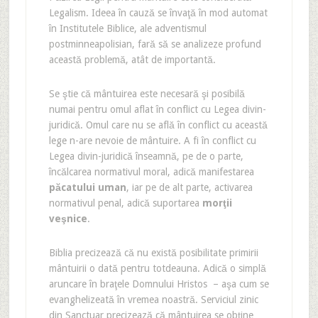
Legalism. Ideea în cauză se învaţă în mod automat
în Institutele Biblice, ale adventismul
postminneapolisian, fară să se analizeze profund
această problemă, atât de importantă.
Se ştie că mântuirea este necesară şi posibilă
numai pentru omul aflat în conflict cu Legea divin-
juridică. Omul care nu se află în conflict cu această
lege n-are nevoie de mântuire. A fi în conflict cu
Legea divin-juridică înseamnă, pe de o parte,
încălcarea normativul moral, adică manifestarea
păcatului uman
,
iar pe de alt parte, activarea
normativul penal, adică suportarea
morţii
veşnice
.
Biblia precizează că nu există posibilitate primirii
mântuirii o dată pentru totdeauna. Adică o simplă
aruncare în braţele Domnului Hristos – aşa cum se
evanghelizeată în vremea noastră. Serviciul zinic
din Sanctuar precizează că mântuirea se obţine