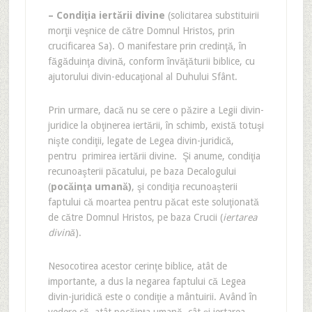
– Condiţia iertării divine
(solicitarea substituirii
morţii veşnice de către Domnul Hristos, prin
crucificarea Sa). O manifestare prin credinţă, în
făgăduinţa divină, conform învăţăturii biblice, cu
ajutorului divin-educaţional al Duhului Sfânt.
Prin urmare, dacă nu se cere o păzire a Legii divin-
juridice la obţinerea iertării, în schimb, există totuşi
nişte condiţii, legate de Legea divin-juridică,
pentru primirea iertării divine. Şi anume, condiţia
recunoaşterii păcatului, pe baza Decalogului
(
pocăinţa umană)
, şi condiţia recunoaşterii
faptului că moartea pentru păcat este soluţionată
de către Domnul Hristos, pe baza Crucii (
iertarea
divină
).
Nesocotirea acestor cerinţe biblice, atât de
importante, a dus la negarea faptului că Legea
divin-juridică este o condiţie a mântuirii. Având în