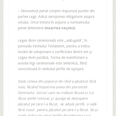
– Normativul penal conţine răspunsul punitiv din
partea Legii. Adică sancţiunea obligatorie asupra
omului. Orice intrare în acţiune a normativului
penal determină
moartea veşnică
.
Legea divin-ceremonială este „
adăugată
”, în
perioada Vechiului Testament, pentru a indica
modul de soluţionare a conflictului dintre om şi
Legea divin-juridică. Forma de manifestare a
acestei legi ceremoniale este simbolică, fiind
concretizată în simbolul jertfei de ispăşire.
Dacă cineva din poporul de rând a păcătuit fără
voie, făcând împotriva uneia din poruncile
Domnului lucruri care nu trebuie făcute şi s-a
făcut astfel vinovat, şi ajunge să descopere
păcatul pe care l-a făcut, să aducă jertfă o iadă
fără cusur, pentru păcatul pe care l-a făcut. Să-şi
pună mâna pe capul jertfei de ispăşire şi s-o