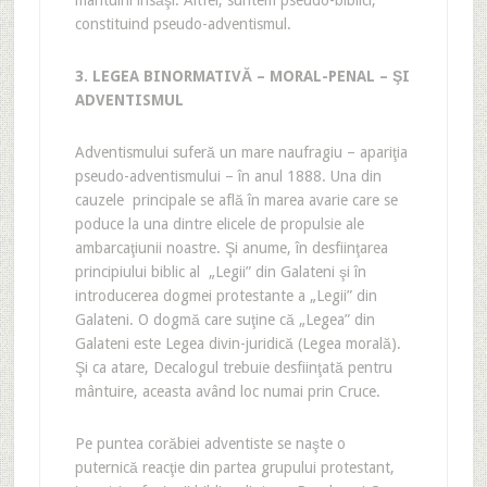
mântuirii însăşi. Altfel, suntem pseudo-biblici,
constituind pseudo-adventismul.
3. LEGEA BINORMATIVĂ – MORAL-PENAL – ŞI
ADVENTISMUL
Adventismului suferă un mare naufragiu – apariţia
pseudo-adventismului – în anul 1888. Una din
cauzele principale se află în marea avarie care se
poduce la una dintre elicele de propulsie ale
ambarcaţiunii noastre. Şi anume, în desfiinţarea
principiului biblic al „Legii” din Galateni şi în
introducerea dogmei protestante a „Legii” din
Galateni. O dogmă care suţine că „Legea” din
Galateni este Legea divin-juridică (Legea morală).
Şi ca atare, Decalogul trebuie desfiinţată pentru
mântuire, aceasta având loc numai prin Cruce.
Pe puntea corăbiei adventiste se naşte o
puternică reacţie din partea grupului protestant,