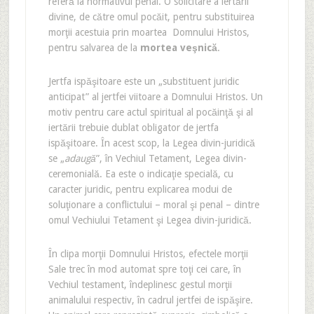
referă la normativul penal. O solicitare a iertării
divine, de către omul pocăit, pentru substituirea
morţii acestuia prin moartea Domnului Hristos,
pentru salvarea de la
mortea veşnică
.
Jertfa ispăşitoare este un „substituent juridic
anticipat” al jertfei viitoare a Domnului Hristos. Un
motiv pentru care actul spiritual al pocăinţă şi al
iertării trebuie dublat obligator de jertfa
ispăşitoare. În acest scop, la Legea divin-juridică
se „
adaugă
”, în Vechiul Tetament, Legea divin-
ceremonială. Ea este o indicaţie specială, cu
caracter juridic, pentru explicarea modui de
soluţionare a conflictului – moral şi penal – dintre
omul Vechiului Tetament şi Legea divin-juridică.
În clipa morţii Domnului Hristos, efectele morţii
Sale trec în mod automat spre toţi cei care, în
Vechiul testament, îndeplinesc gestul morţii
animalului respectiv, în cadrul jertfei de ispăşire.