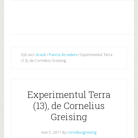
Ești aici:
Acasă
/
Puncte de vedere
/
Experimentul Terra
(13), de Cornelius Greising
Experimentul Terra
(13), de Cornelius
Greising
mai 5, 2011
By
corneliusgreising