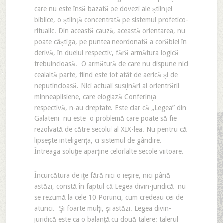
care nu este însă bazată pe dovezi ale ştiinţei
biblice, o ştiinţă concentrată pe sistemul profetico-
ritualic. Din această cauză, această orientarea, nu
poate câştiga, pe puntea neordonată a corăbiei în
derivă, în duelul respectiv, fără armătura logică
trebuincioasă. O armătură de care nu dispune nici
cealaltă parte, fiind este tot atât de aerică şi de
neputincioasă. Nici actuali susţinări ai orientrării
minneaplisiene, care elogiază Conferinţa
respectivă, n-au dreptate. Este clar că „Legea” din
Galateni nu este o problemă care poate să fie
rezolvată de către secolul al XIX-lea. Nu pentru că
lipseşte inteligenţa, ci sistemul de gândire.
Întreaga soluţie aparţine celorlalte secole viitoare.
Încurcătura de iţe fără nici o ieşire, nici până
astăzi, constă în faptul că Legea divin-juridică nu
se rezumă la cele 10 Porunci, cum credeau cei de
atunci. Şi foarte mulţi, şi astăzi. Legea divin-
juridică este ca o balanţă cu două talere: talerul