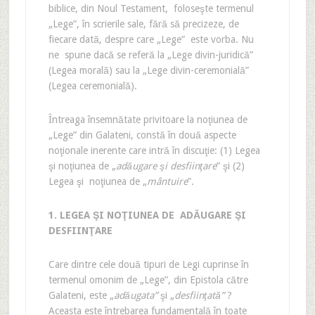
biblice, din Noul Testament, foloseşte termenul
„Lege”, în scrierile sale, fără să precizeze, de
fiecare dată, despre care „Lege” este vorba. Nu
ne spune dacă se referă la „Lege divin-juridică”
(Legea morală) sau la „Lege divin-ceremonială”
(Legea ceremonială).
Întreaga însemnătate privitoare la noţiunea de
„Lege” din Galateni, constă în două aspecte
noţionale inerente care intră în discuţie: (1) Legea
şi noţiunea de „
adăugare şi desfiinţare
” şi (2)
Legea şi noţiunea de „
mântuire
”.
1. LEGEA ŞI NOŢIUNEA DE ADĂUGARE ŞI
DESFIINŢARE
Care dintre cele două tipuri de Legi cuprinse în
termenul omonim de „Lege”, din Epistola către
Galateni, este „
adăugata”
şi „
desfiinţată”
?
Aceasta este întrebarea fundamentală în toate