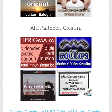
Alti Parteneri Crestini
ResurseCrestine.ro
|
KERIGMA.ro
|
Libraria Crestina