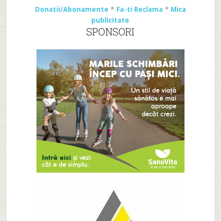
Donatii/Abonamente
*
Fa-ti Reclama
*
Mica
publicitate
SPONSORI