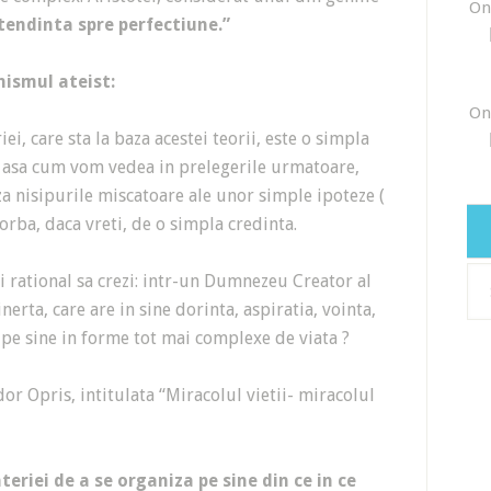
On
tendinta spre perfectiune.”
nismul ateist:
On
i, care sta la baza acestei teorii, este o simpla
el, asa cum vom vedea in prelegerile urmatoare,
za nisipurile miscatoare ale unor simple ipoteze (
 vorba, daca vreti, de o simpla credinta.
Arh
i rational sa crezi: intr-un Dumnezeu Creator al
nerta, care are in sine dorinta, aspiratia, vointa,
 pe sine in forme tot mai complexe de viata ?
dor Opris, intitulata “Miracolul vietii- miracolul
eriei de a se organiza pe sine din ce in ce