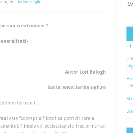
e 16, 2011
By
loribalogh
Mo
sm sau creationism ?
Generalitati-
Hi
Ude
Jul
Autor Lori Balogh
Ho
sch
Sursa: www.loribalogh.ro
Str
definim termenii !
Wat
smul
este “conceptia filozofica potrivit careia
amantul, fiintele vii, societatea etc. trec printr-un