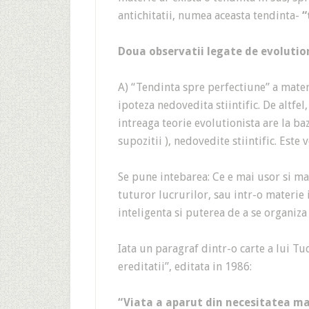
antichitatii, numea aceasta tendinta-
“
Doua observatii legate de evolutio
A) “Tendinta spre perfectiune” a materie
ipoteza nedovedita stiintific. De altf
intreaga teorie evolutionista are la ba
supozitii ), nedovedite stiintific. Este
Se pune intebarea: Ce e mai usor si ma
tuturor lucrurilor, sau intr-o materie i
inteligenta si puterea de a se organiza
Iata un paragraf dintr-o carte a lui Tu
ereditatii”, editata in 1986:
“Viata a aparut din necesitatea mat