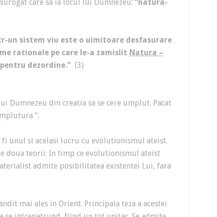
–surogat care sa ia locul lui Dumnezeu:
“natura-
ntr-un sistem viu este o uimitoare desfasurare
ame rationale pe care le-a zamislit
Natura –
c pentru dezordine.”
(3)
lui Dumnezeu din creatia sa se cere umplut. Pacat
umplutura “.
 fi unul si acelasi lucru cu evolutionismul ateist.
le doua teorii: In timp ce evolutionismul ateist
erialist admite posibilitatea existentei Lui, fara
ndit mai ales in Orient. Principala teza a acestei
a se intrepatrund, fiind un tot unitar. Se admite