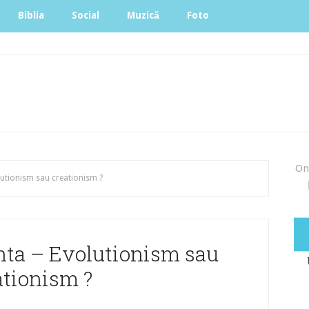
Biblia
Social
Muzică
Foto
On
volutionism sau creationism ?
iinta – Evolutionism sau
ationism ?