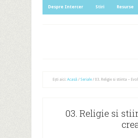
Despre Intercer
Stiri
Resurse
Ești aici:
Acasă
/
Seriale
/
03. Religie si stiinta – E
03. Religie si st
cre