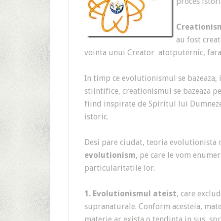
proces istori
Creationis
au fost crea
vointa unui Creator atotputernic, fara 
In timp ce evolutionismul se bazeaza, 
stiintifice, creationismul se bazeaza p
fiind inspirate de Spiritul lui Dumneze
istoric.
Desi pare ciudat, teoria evolutionista 
evolutionism
, pe care le vom enumer
particularitatile lor.
1. Evolutionismul ateist
, care exclu
supranaturale. Conform acesteia, materia
materie ar exista o tendinta in sus, sp