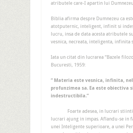
atributele care-I apartin lui Dumnezeu
Biblia afirma despre Dumnezeu ca este v
atotputernic, inteligent, infinit si ind
lucru, insa de data acesta atributele su
vesnica, necreata, inteligenta, infinita 
Iata un citat din lucrarea “Bazele filoz
Bucuresti, 1959:
“ Materia este vesnica, infinita, ne
profunzimea sa. Ea este obiectiva s
indestructibila.”
Foarte adesea, in lucrari stiint
lucrari ajung in impas. Aflandu-se in 
unei Inteligente superioare, a unei Per