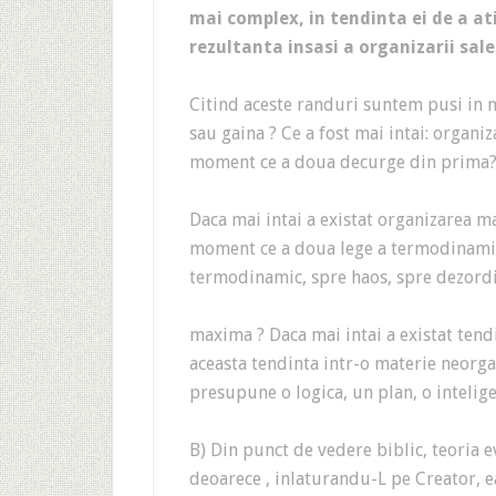
mai complex, in tendinta ei de a at
rezultanta insasi a organizarii sale
Citind aceste randuri suntem pusi in ma
sau gaina ? Ce a fost mai intai: organi
moment ce a doua decurge din prima
Daca mai intai a existat organizarea ma
moment ce a doua lege a termodinamici
termodinamic, spre haos, spre dezord
maxima ? Daca mai intai a existat tend
aceasta tendinta intr-o materie neorga
presupune o logica, un plan, o inteli
B) Din punct de vedere biblic, teoria ev
deoarece , inlaturandu-L pe Creator, ea