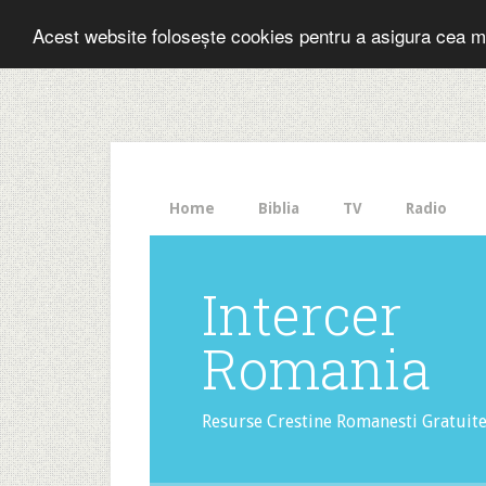
Folosesti Inter
Acest website folosește cookies pentru a asigura cea m
The
HelloBar
- a
little
bar
that
Home
Biblia
TV
Radio
gets
noticed!
Intercer
Romania
Resurse Crestine Romanesti Gratuit