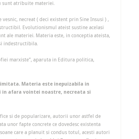
 sunt atribuite materiei.
esnic, necreat ( deci existent prin Sine Insusi ) ,
estructibil. Evolutionismul ateist sustine acelasi
nt ale materiei. Materia este, in conceptia ateista,
si indestructibila.
ofiei marxiste”, aparuta in Editura politica,
limitata. Materia este inepuizabila in
i in afara vointei noastre, necreata si
ifice si de popularizare, autorii unor astfel de
fata unor fapte concrete ce dovedesc existenta
soane care a planuit si condus totul, acesti autori