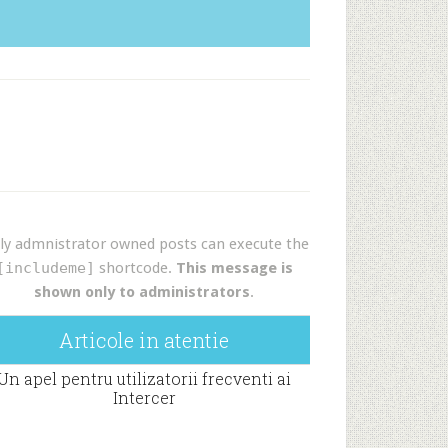
ly admnistrator owned posts can execute the
[includeme]
shortcode.
This message is
shown only to administrators
.
Articole in atentie
Un apel pentru utilizatorii frecventi ai
Intercer