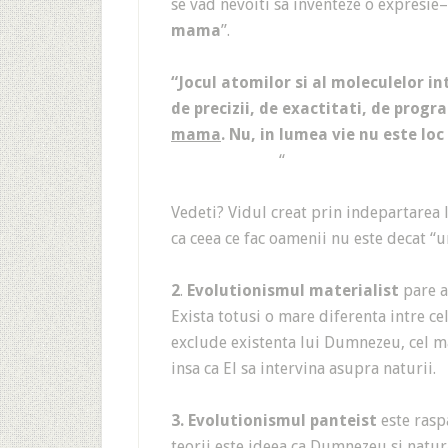
se vad nevoiti sa inventeze o expresie
mama
”.
“Jocul atomilor si al moleculelor i
de precizii, de exactitati, de progr
mama
. Nu, in lumea vie nu este lo
“
Vedeti? Vidul creat prin indepartarea 
ca ceea ce fac oamenii nu este decat “
2
.
Evolutionismul materialist
pare a
Exista totusi o mare diferenta intre ce
exclude existenta lui Dumnezeu, cel mat
insa ca El sa intervina asupra naturii.
3. Evolutionismul panteist
este raspa
teorii este ideea ca Dumnezeu si natur