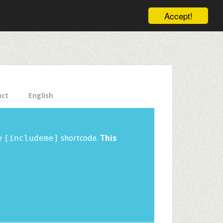
ele pe email aici!
Accept!
Close
act
English
he
[includeme]
shortcode.
This