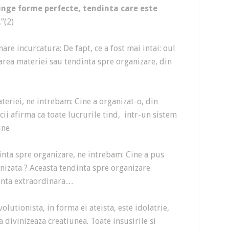
inge forme perfecte, tendinta care este
.”(2)
re incurcatura: De fapt, ce a fost mai intai: oul
zarea materiei sau tendinta spre organizare, din
?
teriei, ne intrebam: Cine a organizat-o, din
i afirma ca toate lucrurile tind, intr-un sistem
ine
inta spre organizare, ne intrebam: Cine a pus
nizata ? Aceasta tendinta spre organizare
genta extraordinara…
olutionista, in forma ei ateista, este idolatrie,
 divinizeaza creatiunea. Toate insusirile si