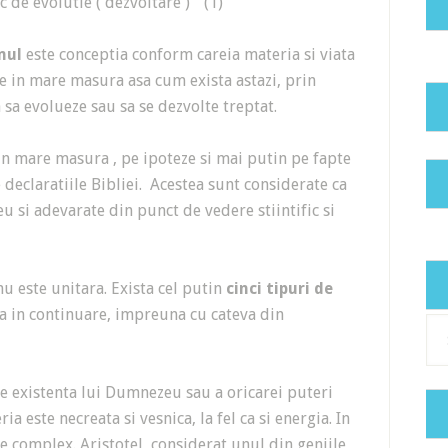
c de evolutie ( dezvoltare )” (1)
mul
este conceptia conform careia materia si viata
te in mare masura asa cum exista astazi, prin
sa evolueze sau sa se dezvolte treptat.
in mare masura , pe ipoteze si mai putin pe fapte
e declaratiile Bibliei. Acestea sunt considerate ca
u si adevarate din punct de vedere stiintific si
nu este unitara. Exista cel putin
cinci tipuri de
a in continuare, impreuna cu cateva din
Cat
de existenta lui Dumnezeu sau a oricarei puteri
 este necreata si vesnica, la fel ca si energia. In
re complex. Aristotel, considerat unul din geniile