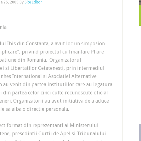
e 25, 2009
By
Site Editor
nia
ul Ibis din Constanta, a avut loc un simpozion
Implicare”, privind proiectul cu finantare Phare
batiune din Romania. Organizatorul
ei si Libertatilor Cetatenesti, prin intermediul
hes International si Asociatiei Alternative
n au venit din partea institutiilor care au legatura
 din partea celor cinci culte recunoscute oficial
teneri. Organizatorii au avut initiativa de a aduce
ile sa aiba o directie personala.
lect format din reprezentanti ai Ministerului
ntene, presedintii Curtii de Apel si Tribunalului