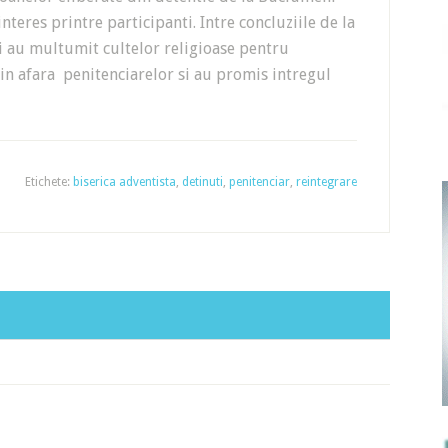
nteres printre participanti. Intre concluziile de la
i au multumit cultelor religioase pentru
 din afara penitenciarelor si au promis intregul
Etichete:
biserica adventista
,
detinuti
,
penitenciar
,
reintegrare