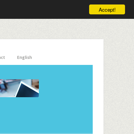
ele pe email aici!
Accept!
Close
act
English