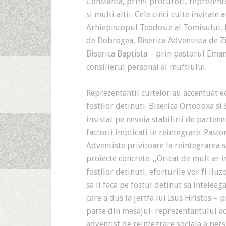
Constanta, primi procurori, reprezentan
si multi altii. Cele cinci culte invitat
Arhiepiscopul Teodosie al Tomisului, 
de Dobrogea, Biserica Adventista de Z
Biserica Baptista – prin pastorul Ema
consilierul personal al muftiului.
Reprezentantii cultelor au accentuat e
fostilor detinuti. Biserica Ortodoxa si 
insistat pe nevoia stabilirii de partene
factorii implicati in reintegrare. Past
Adventiste privitoare la reintegrarea s
proiecte concrete. ,,Oricat de mult ar i
fostilor detinuti, eforturile vor fi iluz
sa il faca pe fostul detinut sa intelea
care a dus la jertfa lui Isus Hristos – 
parte din mesajul reprezentantului adv
adventist de reintegrare sociala a per