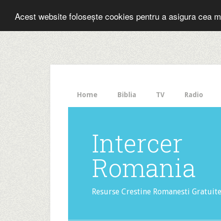
Folosesti Inter
Acest website folosește cookies pentru a asigura cea m
The
HelloBar
- a
little
bar
that
Home
Biblia
TV
Radio
gets
noticed!
Intercer
Romania
Resurse Crestine Romanesti Gratuit