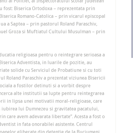
ti ai Politiei, ai Inspectoratului scolar judetean
e au fost: Biserica Ortodoxa – reprezentata prin
Biserica Romano-Catolica – prin vicarul episcopal
iua a Saptea – prin pastorul Roland Paraschiv,
nuel Groza si Muftiatul Cultului Musulman – prin
ducatia religioasa pentru o reintegrare serioasa a
Biserica Adventista, in luarile de pozitie, au
riate solide cu Serviciul de Probatiune si cu toti
orul Roland Paraschiv a prezentat viziunea Bisericii
ociala a fostilor detinuti si a vorbit despre
ncerca alte institutii sa lupte pentru reintegrarea
orii in lipsa unei motivatii moral-religioase, care
ga iubirea lui Dumnezeu si gravitatea pacatului,
prin care avem adevarata libertate”. Acesta a fost o
entist in fata onorabilei asistente. Centrul
soanelor eliberate din detentie de la Buciumeni