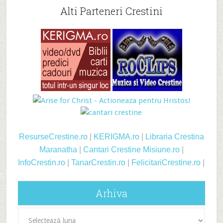
Alti Parteneri Crestini
ResurseCrestine.ro
|
KERIGMA.ro
|
Libraria Crestina
Maranatha
|
Cantari Crestine
Misiune.ro
|
InfoCrestin.ro
|
TanarCrestin.ro
|
FelicitariCrestine.ro
|
Arhiva
Arhiva