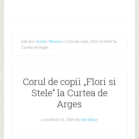
Ești aici:
Acasă
/
Muzica
/
Corul de copii „Flori si Stele” la
Curtea de Arges
Corul de copii „Flori si
Stele” la Curtea de
Arges
octombrie 15, 2009
By
Site Editor