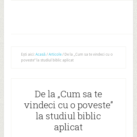
Ești aici:
Acasă
/
Articole
/
De la „Cum sa te vindeci cu o
poveste” la studiul biblic aplicat
De la „Cum sa te
vindeci cu o poveste”
la studiul biblic
aplicat