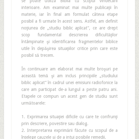
se poate utiliza Biblia cu scopul vindecării
interioare. Am examinat mai multe publicaţii în
materie, iar în final am formulat câteva etape
posibil a fi urmate în acest sens. Astfel, am definit
noţiunea de „studiu biblic aplicat”, ce are drept
scop fundamental descrierea dificultăţilor
întâmpinate şi identificarea fragmentelor biblice
utile în depăşirea situaţiilor critice prin care este
posibil să trecem.
În continuare am elaborat mai multe broşuri pe
această temă şi am inclus principiile „studiului
biblic aplicat” în cadrul unei emisiuni radiofonice la
care am participat de-a lungul a peste patru ani.
Etapele ce compun un acest gen de studiu sunt
următoarele:
1. Exprimarea situaţiei dificile cu care te confrunţi
prin descriere, povestire sau dialog.
2. Interpretarea exprimării făcute cu scopul de a
înţelege cauzele şi de a intui posibile remedii.