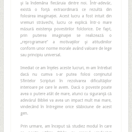
şi la îndemâna fiecăruia dintre noi. Într-adevăr,
există o forţă extraordinară ce rezultă din
folosirea imaginaţiei. Acest lucru a fost intuit din
vremuri străvechi, lucru ce explică într-o mare
măsură existenţa povestirilor folclorice. De fapt,
prin puterea imaginaţiei se realizează o
„reprogramare” a motivaţiilor şi atitudinilor
conform unor norme morale având valoare de lege
sau principiu universal.
Imediat ce am înţeles aceste lucruri, m-am întrebat
dacă nu cumva s-ar putea folosi conţinutul
Sfintelor Scripturi în rezolvarea dificultăţilor
interioare pe care le avem. Dacă o poveste poate
avea o putere atât de mare, atunci cu siguranţă că
adevărul Bibliei va avea un impact mult mai mare,
vindecând în întregime orice slăbiciune de acest
gen.
Prin urmare, am început să studiez modul în care