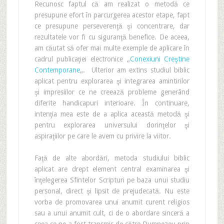
Recunosc faptul că am realizat o metodă ce
presupune efort în parcurgerea acestor etape, fapt
ce presupune perseverenţă şi concentrare, dar
rezultatele vor fi cu siguranţă benefice. De aceea,
am căutat să ofer mai multe exemple de aplicare în
cadrul publicaţiei electronice „
Conexiuni Creştine
Contemporane
„. Ulterior am extins studiul biblic
aplicat pentru explorarea şi integrarea amintirilor
şi impresiilor ce ne creează probleme generând
diferite handicapuri interioare. În continuare,
intenţia mea este de a aplica această metodă şi
pentru explorarea universului dorinţelor şi
aspiraţiilor pe care le avem cu privire la viitor.
Faţă de alte abordări, metoda studiului biblic
aplicat are drept element central examinarea şi
înţelegerea Sfintelor Scripturi pe baza unui studiu
personal, direct şi lipsit de prejudecată. Nu este
vorba de promovarea unui anumit curent religios
sau a unui anumit cult, ci de o abordare sinceră a