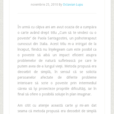
noiembrie 25, 2010
By
Octavian Lupu
În urmă cu câţiva ani am avut ocazia de a cumpăra
o carte având drept titlu „Cum să te vindeci cu o
poveste” de Paola Santagostini, un psihoterapeut
cunoscut din Italia. Acest titlu m-a intrigat de la
început, fiindcă nu înţelegeam cum este posibil ca
o poveste să aibă un impact eficient asupra
problemelor de natură sufletească pe care le
putem avea de-a lungul vieţii. Metoda propusă era
deosebit de simplă, în sensul că se solicita
persoanelor afectate de diferite probleme
interioare să scrie o poveste prin intermediul
căreia să îşi proiecteze propriile dificultăţi, iar în
final să ofere o posibilă soluţie în plan imaginar.
Am citit cu atenţie această carte şi mi-am dat
seama că metoda propusă era deosebit de simplă