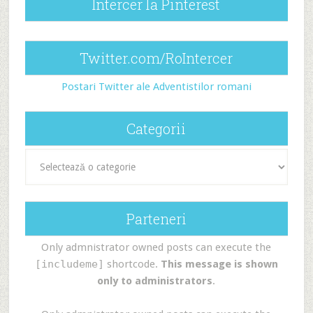
Intercer la Pinterest
Twitter.com/RoIntercer
Postari Twitter ale Adventistilor romani
Categorii
Categorii
Parteneri
Only admnistrator owned posts can execute the
[includeme]
shortcode.
This message is shown
only to administrators
.