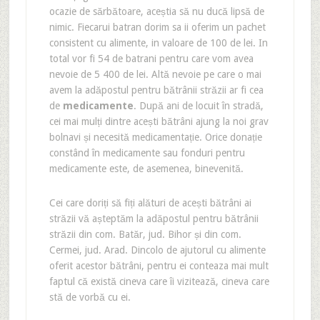
ocazie de sărbătoare, aceștia să nu ducă lipsă de
nimic. Fiecarui batran dorim sa ii oferim un pachet
consistent cu alimente, in valoare de 100 de lei. In
total vor fi 54 de batrani pentru care vom avea
nevoie de 5 400 de lei. Altă nevoie pe care o mai
avem la adăpostul pentru bătrânii străzii ar fi cea
de
medicamente
. După ani de locuit în stradă,
cei mai mulți dintre acești bătrâni ajung la noi grav
bolnavi și necesită medicamentație. Orice donație
constând în medicamente sau fonduri pentru
medicamente este, de asemenea, binevenită.
Cei care doriți să fiți alături de acești bătrâni ai
străzii vă așteptăm la adăpostul pentru bătrânii
străzii din com. Batăr, jud. Bihor și din com.
Cermei, jud. Arad. Dincolo de ajutorul cu alimente
oferit acestor bătrâni, pentru ei conteaza mai mult
faptul că există cineva care îi vizitează, cineva care
stă de vorbă cu ei.