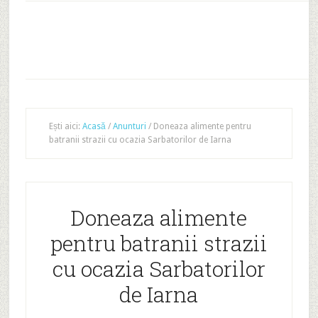
Ești aici:
Acasă
/
Anunturi
/
Doneaza alimente pentru
batranii strazii cu ocazia Sarbatorilor de Iarna
Doneaza alimente
pentru batranii strazii
cu ocazia Sarbatorilor
de Iarna