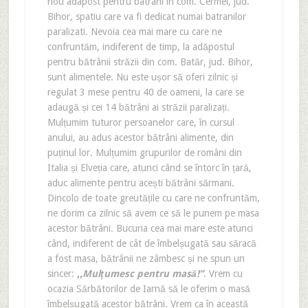
nou adapost pentru batrani in com. Cermei, jud.
Bihor, spatiu care va fi dedicat numai batranilor
paralizati. Nevoia cea mai mare cu care ne
confruntăm, indiferent de timp, la adăpostul
pentru bătrânii străzii din com. Batăr, jud. Bihor,
sunt alimentele. Nu este ușor să oferi zilnic și
regulat 3 mese pentru 40 de oameni, la care se
adaugă și cei 14 bătrâni ai străzii paralizați.
Mulțumim tuturor persoanelor care, în cursul
anului, au adus acestor bătrâni alimente, din
puținul lor. Mulțumim grupurilor de români din
Italia și Elveția care, atunci când se întorc în țară,
aduc alimente pentru acești bătrâni sărmani.
Dincolo de toate greutățile cu care ne confruntăm,
ne dorim ca zilnic să avem ce să le punem pe masa
acestor bătrâni. Bucuria cea mai mare este atunci
când, indiferent de cât de îmbelșugată sau săracă
a fost masa, bătrânii ne zâmbesc și ne spun un
sincer:
,,
Mulțumesc pentru masă!’’
. Vrem cu
ocazia Sărbătorilor de Iarnă să le oferim o masă
îmbelșugată acestor bătrâni. Vrem ca în această