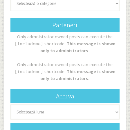
Parteneri
Only admnistrator owned posts can execute the
[includeme]
shortcode.
This message is shown
only to administrators
.
Only admnistrator owned posts can execute the
[includeme]
shortcode.
This message is shown
only to administrators
.
Arhiva
Arhiva