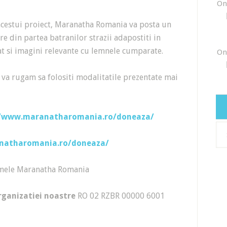
On
 acestui proiect, Maranatha Romania va posta un
 din partea batranilor strazii adapostiti in
at si imagini relevante cu lemnele cumparate.
On
i, va rugam sa folositi modalitatile prezentate mai
//www.maranatharomania.ro/doneaza/
Arh
natharomania.ro/doneaza/
numele Maranatha Romania
organizatiei noastre
RO 02 RZBR 00000 6001