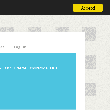
ele pe email aici!
Accept!
Close
act
English
he
[includeme]
shortcode.
This