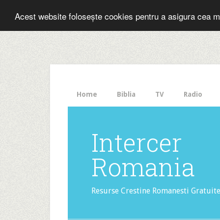
Folosesti Inter
Acest website folosește cookies pentru a asigura cea m
The
HelloBar
- a
little
bar
that
Home
Biblia
TV
Radio
gets
noticed!
Intercer
Romania
Resurse Crestine Romanesti Gratuit