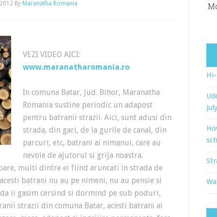
 2012
By
Maranatha Romania
Mo
VEZI VIDEO AICI:
www.maranatharomania.ro
Hi
In comuna Batar, jud. Bihor, Maranatha
Ude
Romania sustine periodic un adapost
Jul
pentru batranii strazii. Aici, sunt adusi din
Ho
strada, din gari, de la gurile de canal, din
sch
parcuri, etc, batrani ai nimanui, care au
nevoie de ajutorul si grija noastra.
Str
are, multi dintre ei fiind aruncati in strada de
 acesti batrani nu au pe nimeni, nu au pensie si
Wat
rada ii gasim cersind si dormind pe sub poduri,
ranii strazii din comuna Batar, acesti batrani ai