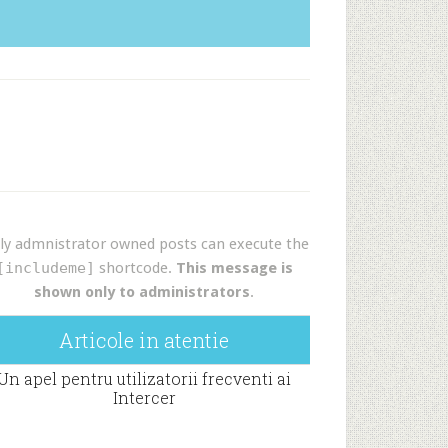
ly admnistrator owned posts can execute the
[includeme]
shortcode.
This message is
shown only to administrators
.
Articole in atentie
Un apel pentru utilizatorii frecventi ai
Intercer