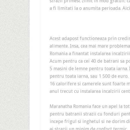
strazii primesc zilnic in mod gratuit: 
a fi limitati la o anumita perioada. Aic
Acest adapost functioneaza prin credint
alimente. Insa, cea mai mare problema
Romania a finantat instalarea incalzirii
Acum pentru ca cei 40 de batrani sa p
5 masini de lemne pentru toata iarna. 
pentru toata iarna, sau 1 500 de euro
16 calorifere si camerele sunt foarte 
anul trecut cu instalarea incalzirii cen
Maranatha Romania face un apel la toti
pentru batranii strazii cu fonduri pe
incepe frigul si inghetul si ne dorim 
ai strazii un minim de confort termic.