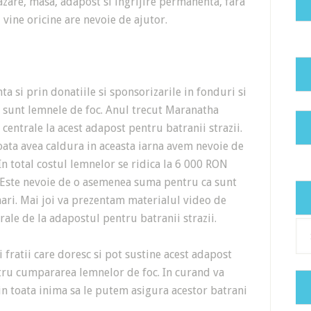
cazare, masa, adapost si ingrijire permanenta, fara
i vine oricine are nevoie de ajutor.
a si prin donatiile si sponsorizarile in fonduri si
 sunt lemnele de foc. Anul trecut Maranatha
 centrale la acest adapost pentru batranii strazii.
oata avea caldura in aceasta iarna avem nevoie de
In total costul lemnelor se ridica la 6 000 RON
. Este nevoie de o asemenea suma pentru ca sunt
mari. Mai joi va prezentam materialul video de
trale de la adapostul pentru batranii strazii.
Cat
 fratii care doresc si pot sustine acest adapost
ntru cumpararea lemnelor de foc. In curand va
din toata inima sa le putem asigura acestor batrani