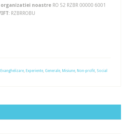
l organizatiei noastre
RO 52 RZBR 00000 6001
IFT
: RZBRROBU
,
Evanghelizare
,
Experiente
,
Generale
,
Misiune
,
Non-profit
,
Social