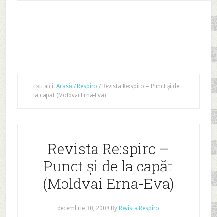
Ești aici:
Acasă
/
Respiro
/
Revista Re:spiro – Punct şi de
la capăt (Moldvai Erna-Eva)
Revista Re:spiro –
Punct şi de la capăt
(Moldvai Erna-Eva)
decembrie 30, 2009
By
Revista Respiro