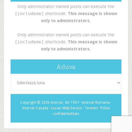
Only admnistrator owned posts can execute the
[includeme]
shortcode.
This message is shown
only to administrators
.
Only admnistrator owned posts can execute the
[includeme]
shortcode.
This message is shown
only to administrators
.
Arhiva
Arhiva
Copyright © 2026 Intercer, din 1997 ·
Intercer Romania
·
Intercer Canada
·
Lucian Web Service
·
Termeni
·
Polita
confidentialitate